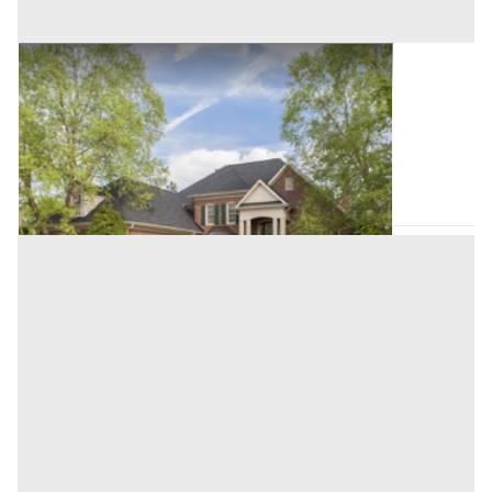
Villini all'asta a Padova
Offerta minima
265.000 €
198.750 €
Ospedaletto Euganeo
(Padova)
Codice asta:
AA1181367
Asta chiusa