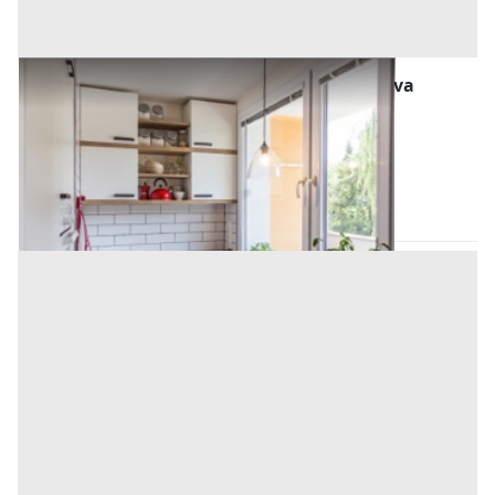
Abitazione di Tipo Popolare all'asta a Padova
Offerta minima
17.500 €
Ospedaletto Euganeo
(Padova)
Codice asta:
BN5224588
Asta chiusa