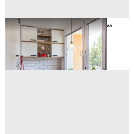
Abitazione di Tipo Popolare all'asta a Padova
Offerta minima
36.000 €
27.000 €
Ospedaletto Euganeo
(Padova)
Codice asta:
AJ7138000
Asta chiusa