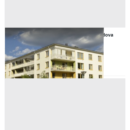
Abitazione di Tipo Economico all'asta a Padova
Offerta minima
41.000 €
30.750 €
Ospedaletto Euganeo
(Padova)
Codice asta:
AJ749123
Asta chiusa