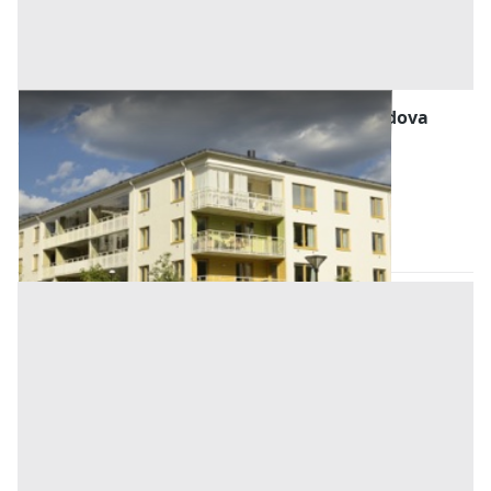
Abitazione di Tipo Economico all'asta a Padova
Offerta minima
15.000 €
11.250 €
Ospedaletto Euganeo
(Padova)
Codice asta:
AI3956801
Asta chiusa