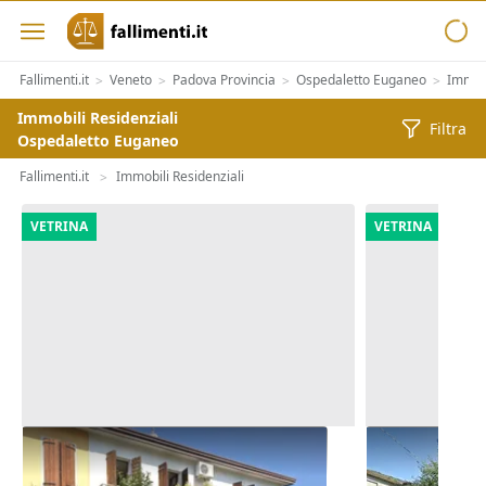
Fallimenti.it
Veneto
Padova Provincia
Ospedaletto Euganeo
Immobi
>
>
>
>
Immobili Residenziali
Filtra
Ospedaletto Euganeo
Fallimenti.it
Immobili Residenziali
>
VETRINA
VETRINA
Asta Abitazione cielo terra con
Asta Casa in
cortile e cantina
pertinenzial