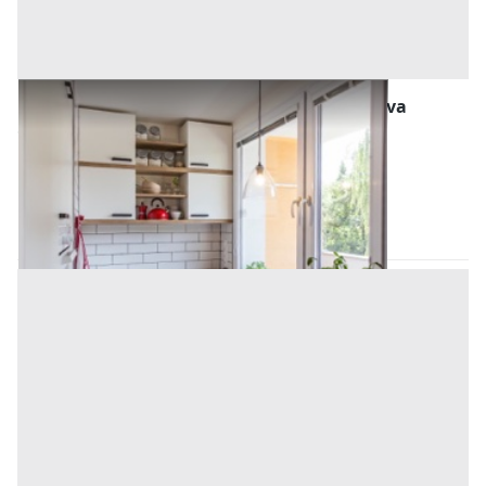
Abitazione di Tipo Popolare all'asta a Padova
Offerta minima
18.432 €
13.824 €
Ospedaletto Euganeo
(Padova)
Codice asta:
AJ7311311
Asta chiusa