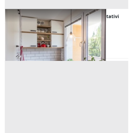
Asta Abitazione popolare con accessori abitativi
Offerta minima
20.000 €
15.000 €
Ospedaletto Euganeo
(Padova)
Codice asta:
d3731df5
Asta chiusa