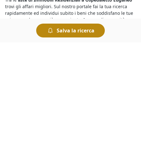
trovi gli affari migliori. Sul nostro portale fai la tua ricerca
rapidamente ed individui subito i beni che soddisfano le tue
esigenze, al prezzo più conveniente. In caso di necessità, non
esitare a richiedere maggiori informazioni sulla procedura
Salva la ricerca
compilando il form presente nella pagina dell’asta. Per
aggiudicarti il bene che ti interessa dovrai presentarti presso
il Tribunale nel giorno in cui è indetta l’asta e presentare
l’offerta più elevata.
Sono sempre più numerose le aste giudiziarie di diverse
tipologie di beni mobili ed immobili e per sapere dove si
svolgono le aste basta consultare gli annunci delle vendite
giudiziarie organizzate dai Tribunali. Tra queste, si trovano
anche
Immobili Residenziali all'asta a Ospedaletto Euganeo
in vendita a prezzi interessanti. Partecipare a un’asta è
semplice e le modalità di partecipazione sono riportate sui
bandi ufficiali. Insomma, chiunque può tentare la fortuna e
provare ad aggiudicarsi
Immobili Residenziali all'asta a
geolocalizzata%
e concludere un ottimo affare.