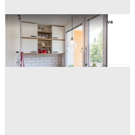
Abitazione di Tipo Popolare all'asta a Padova
Offerta minima
23.000 €
17.250 €
Ospedaletto Euganeo
(Padova)
Codice asta:
AJ7311312
Asta chiusa