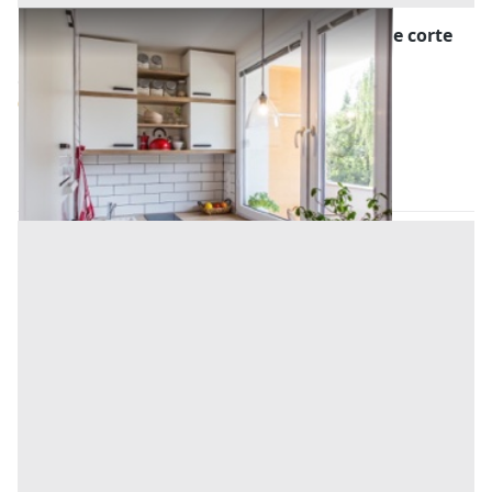
Asta Abitazione accostata con laboratorio e corte
pertinenziale
Offerta minima
92.800 €
69.600 €
Ospedaletto Euganeo
(Padova)
Codice asta:
65dda29b
Asta chiusa