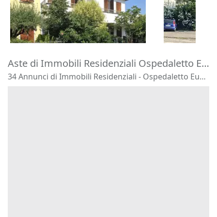
195.000 €
180.000 €
Montegrotto Terme
(Padova)
Barbarano 
20/10/2026
22/10/2026
Aste di Immobili Residenziali Ospedaletto Euganeo
34 Annunci di Immobili Residenziali - Ospedaletto Euganeo