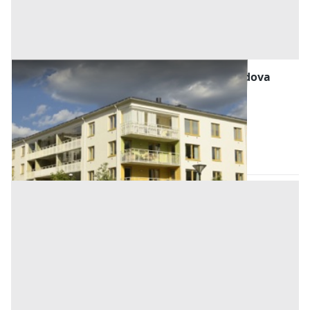
Abitazione di Tipo Economico all'asta a Padova
Offerta minima
14.000 €
10.500 €
Ospedaletto Euganeo
(Padova)
Codice asta:
AI3956802
Asta chiusa