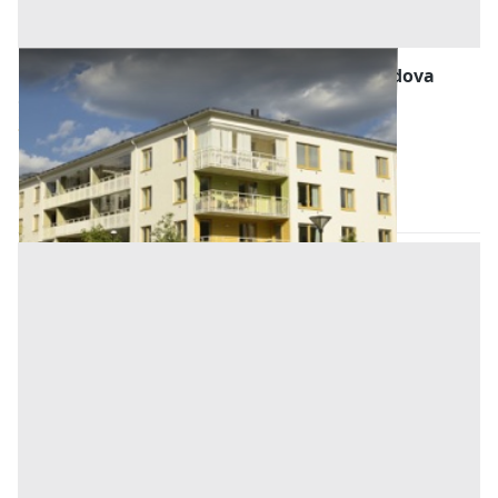
Abitazione di Tipo Economico all'asta a Padova
Offerta minima
28.125 €
21.100 €
Ospedaletto Euganeo
(Padova)
Codice asta:
AJ7140245
Asta chiusa