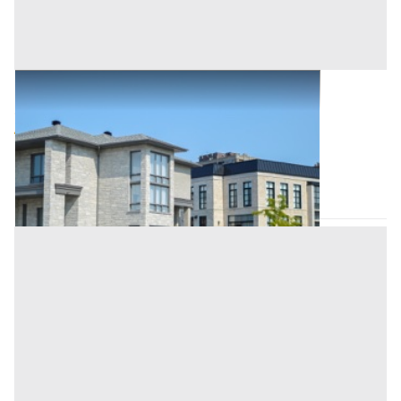
Abitazione di Tipo Civile all'asta a Padova
Offerta minima
56.800 €
42.600 €
Ospedaletto Euganeo
(Padova)
Codice asta:
545617b5
Asta chiusa