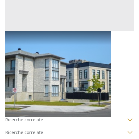
Abitazione di Tipo Civile all'asta a Padova
Offerta minima
72.000 €
54.000 €
Ospedaletto Euganeo
(Padova)
Codice asta:
5506dbca
Asta chiusa
1
2
Ricerche correlate
Ricerche correlate