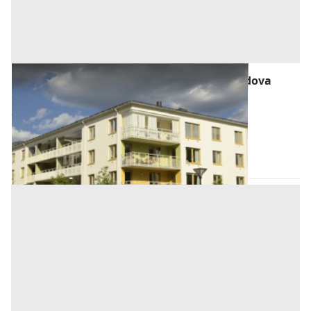
Abitazione di Tipo Economico all'asta a Padova
Offerta minima
31.500 €
23.625 €
Ospedaletto Euganeo
(Padova)
Codice asta:
AJ749124
Asta chiusa