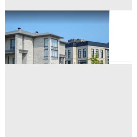
Abitazione di Tipo Civile all'asta a Padova
Offerta minima
136.000 €
102.000 €
Ospedaletto Euganeo
(Padova)
Codice asta:
ca8a703e
Asta chiusa