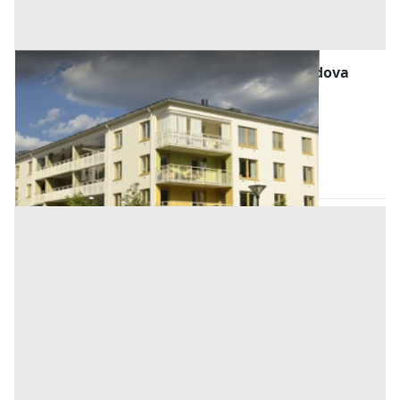
Abitazione di Tipo Economico all'asta a Padova
Offerta minima
29.000 €
21.750 €
Ospedaletto Euganeo
(Padova)
Codice asta:
AJ7141355
Asta chiusa