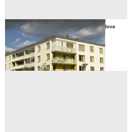
Abitazione di Tipo Economico all'asta a Padova
Offerta minima
46.055,42 €
34.541,57 €
Ospedaletto Euganeo
(Padova)
Codice asta:
AI3605690
Asta chiusa