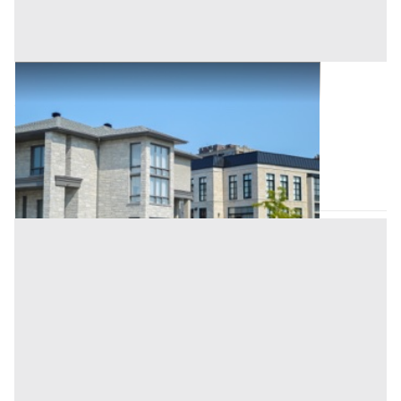
Abitazione di Tipo Civile all'asta a Padova
Offerta minima
50.000 €
37.500 €
Ospedaletto Euganeo
(Padova)
Codice asta:
aca4da05
Asta chiusa