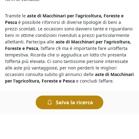
Tramite le
aste di Macchinari per l'agricoltura, Foreste e
Pesca
è possibile rifornirsi di diverse tipologie di beni a
prezzi scontati. Le occasioni sono davvero tante e riguardano
beni in ottime condizioni rivenduti a prezzi particolarmente
allettanti. Partecipa alle
aste di Macchinari per l'agricoltura,
Foreste e Pesca
, l’affare c’è ma è importante fare un’offerta
tempestiva. Ricorda che si aggiudica un lotto chi presenta
l’offerta più elevata. Ci sono tantissime persone interessate
alle aste più vantaggiose, per non perderti le migliori
occasioni consulta subito gli annunci delle
aste di Macchinari
per l'agricoltura, Foreste e Pesca
e concludi l’affare.
Acquistando
Macchinari per l'agricoltura, Foreste e Pesca da
Salva la ricerca
fallimenti
si fanno ottimi affari. Devi sapere che le aste
giudiziarie rivendono beni provenienti da società fallite o da
persone fisiche che non sono riuscite a ripagare i loro debiti.
I Tribunali organizzano le aste per ripagare i creditori e
permettere loro di recuperare rapidamente i propri crediti.
Gli acquirenti, dal canto loro, possono contare su prezzi