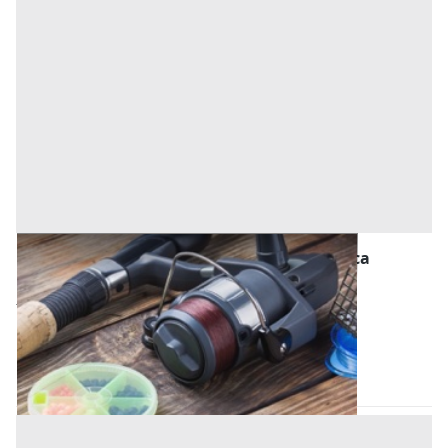
Macchinari per l'agricoltura, Foreste e Pesca
all'asta a Montone
1.040 €
Montone
(Perugia)
Codice asta:
fd9bc1fd
18/09/2026