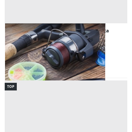
Macchinari per l'agricoltura, Foreste e Pesca
all'asta a Quingentole
Offerta minima
356 €
267 €
Quingentole
(Mantova)
Codice asta:
4bcd1da5
29/09/2026
TOP