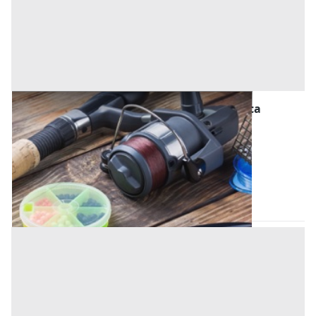
Macchinari per l'agricoltura, Foreste e Pesca
all'asta a Sermide e Felonica
Offerta minima
18.500 €
Sermide e Felonica
(Mantova)
Codice asta:
0717579c
05/11/2026