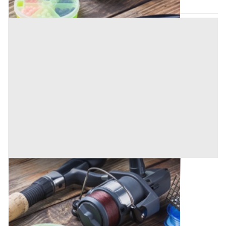
17/09/2026
Macchinari per l'Industria Alimentare e
Conserviera all'asta a Pederobba
Offerta minima
14.000 €
10.500 €
Pederobba
(Treviso)