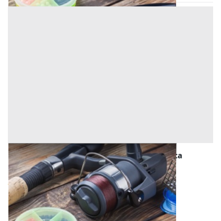
Macchinari per l'agricoltura, Foreste e Pesca
all'asta a Asola
Offerta minima
9.635,20 €
Asola
(Mantova)
Codice asta:
0ae38f6d