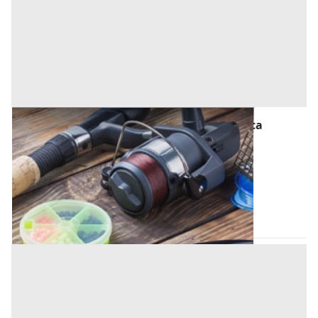
Macchinari per l'agricoltura, Foreste e Pesca
all'asta a Borgo Virgilio
Offerta minima
5.400 €
Borgo Virgilio
(Mantova)
Codice asta:
345bf8c7
05/11/2026