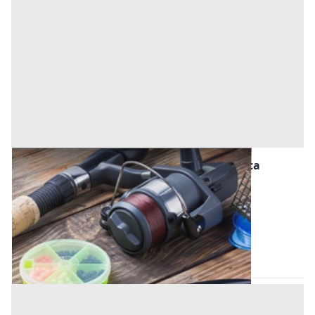
Macchinari per l'agricoltura, Foreste e Pesca
all'asta a Ardore
Offerta minima
3.750 €
Ardore
(Reggio Calabria)
Codice asta:
8334683e
18/09/2026