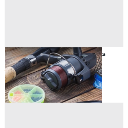
Macchinari per l'agricoltura, Foreste e Pesca
all'asta a Rudiano
Offerta minima
7.000 €
Rudiano
(Brescia)
Codice asta:
b76010fd
24/09/2026