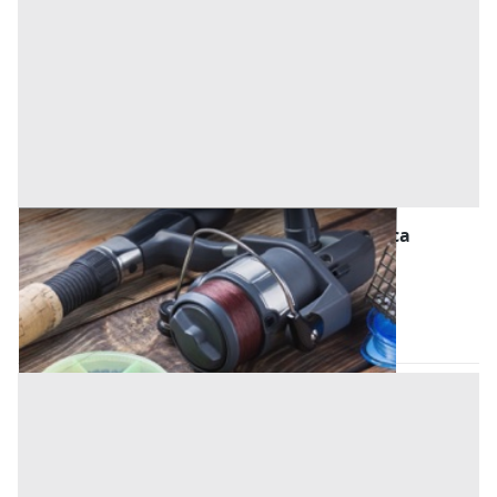
Macchinari per l'agricoltura, Foreste e Pesca
all'asta a Pistoia
Pistoia
(Pistoia)
Codice asta:
2c4cb768
25/09/2026