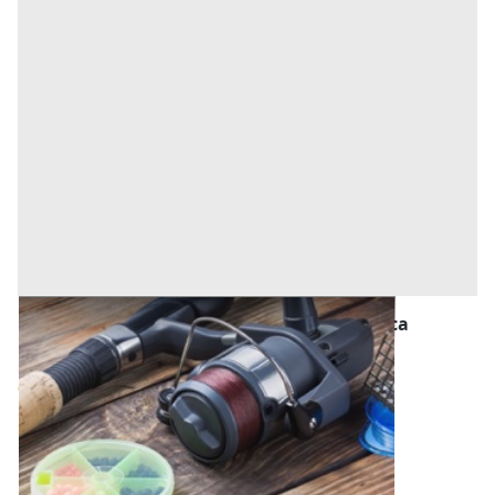
Macchinari per l'agricoltura, Foreste e Pesca
all'asta a Asola
Offerta minima
9.635,20 €
Asola
(Mantova)
Codice asta:
9b235d08
17/09/2026