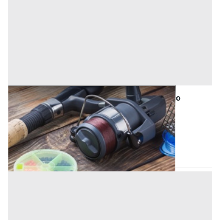
Attrezzature Industriali all'asta a Vicolungo
Offerta minima
500 €
Vicolungo
(Novara)
Codice asta:
7573d4ad
28/09/2026