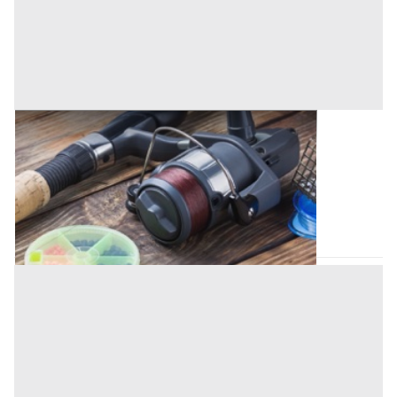
Terreni all'asta a Goito
Offerta minima
5.000 €
Goito
(Mantova)
Codice asta:
5e7fffbf
23/09/2026