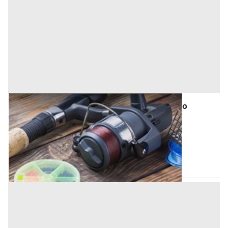
Attrezzature Industriali all'asta a Vicolungo
Offerta minima
300 €
Vicolungo
(Novara)
Codice asta:
d0a18a94
28/09/2026