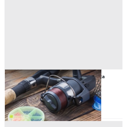
Macchinari per l'agricoltura, Foreste e Pesca
all'asta a Perugia
840 €
Perugia
(Perugia)
Codice asta:
8f5cacdf
18/09/2026