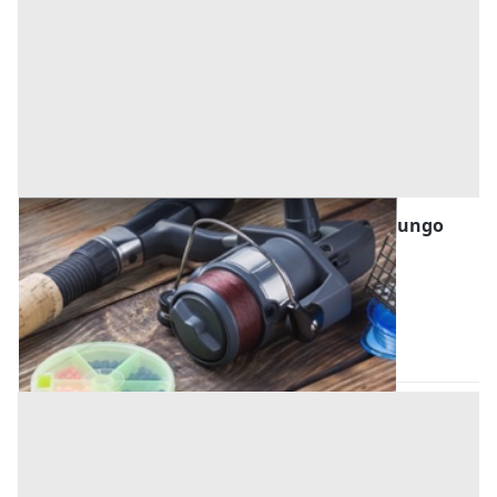
Apparecchi di Sollevamento all'asta a Vicolungo
Offerta minima
2.500 €
Vicolungo
(Novara)
Codice asta:
6c601a46
28/09/2026