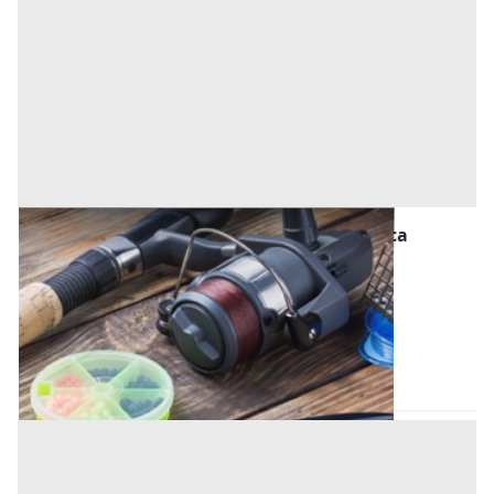
Macchinari per l'agricoltura, Foreste e Pesca
all'asta a Rosolina
Offerta minima
19.500 €
Rosolina
(Rovigo)
Codice asta:
59d03c42
23/09/2026