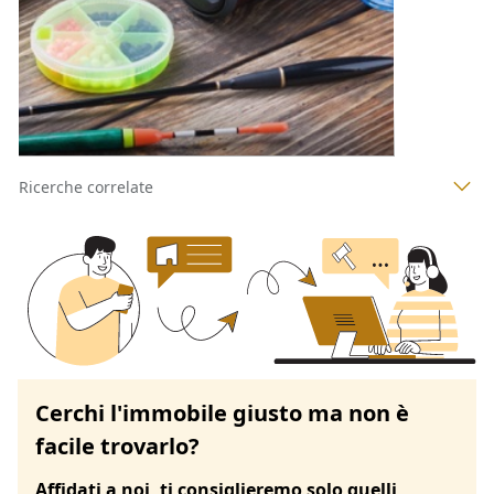
Codice asta:
b092771b
16/09/2026
1
2
3
4
Ricerche correlate
Cerchi l'immobile giusto ma non è
facile trovarlo?
Affidati a noi, ti consiglieremo solo quelli