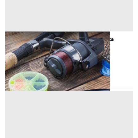
Macchinari per l'agricoltura, Foreste e Pesca
all'asta a Fermo
Offerta minima
4.950 €
3.713 €
Fermo
(Fermo)
Codice asta:
45f7087e
14/09/2026