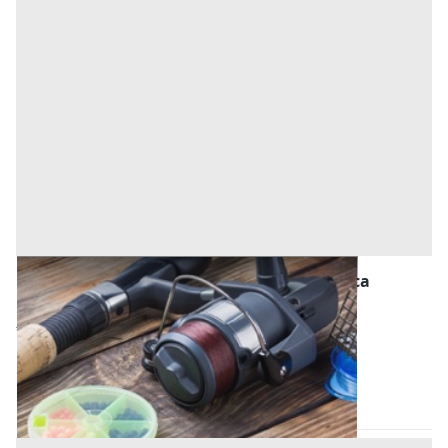
Macchinari per l'agricoltura, Foreste e Pesca
all'asta a Perugia
800 €
Perugia
(Perugia)
Codice asta:
f1fc38bb
18/09/2026