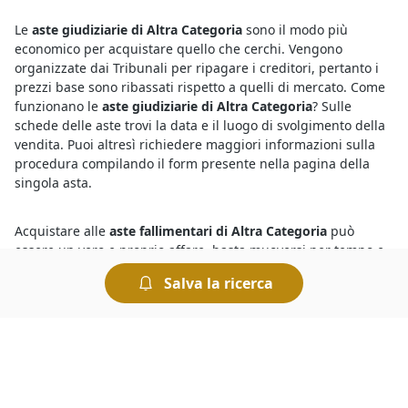
Le
aste giudiziarie di Altra Categoria
sono il modo più
economico per acquistare quello che cerchi. Vengono
organizzate dai Tribunali per ripagare i creditori, pertanto i
prezzi base sono ribassati rispetto a quelli di mercato. Come
funzionano le
aste giudiziarie di Altra Categoria
? Sulle
schede delle aste trovi la data e il luogo di svolgimento della
vendita. Puoi altresì richiedere maggiori informazioni sulla
procedura compilando il form presente nella pagina della
singola asta.
Acquistare alle
aste fallimentari di Altra Categoria
può
essere un vero e proprio affare, basta muoversi per tempo e
sapere come partecipare. Consultando i bandi ufficiali delle
Salva la ricerca
aste fallimentari di Altra Categoria
si avranno tutte le
informazioni che servono per partecipare, tra cui il prezzo
base e la data di scadenza dell’asta. Inoltre è sempre
possibile chiedere di visionare il bene prima di fare un’offerta
contattando il referente dell’asta di interesse.