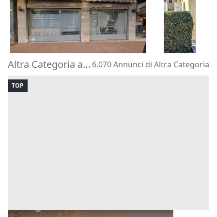
30.000 €
56.900 €
Diano Marina
(Imperia)
Loiri Porto 
(Nord-Est Sar
07/08/2026
07/08/2026
Altra Categoria all'Asta
6.070 Annunci di Altra Categoria
TOP