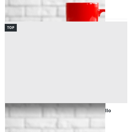
Codice asta:
c5519772
17/09/2026
TOP
Bene Generico all'asta a Laureana di Borrello
Offerta minima
1.600 €
1.200 €
Laureana di Borrello
(Reggio Calabria)