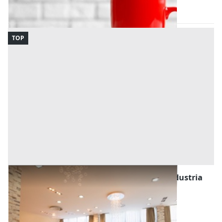
Codice asta:
5451522c
09/09/2026
TOP
Commercio al Dettaglio, Ristorazione e Industria
Alberghiera all'asta a Pantelleria
Offerta minima
500 €
Pantelleria
(Trapani)