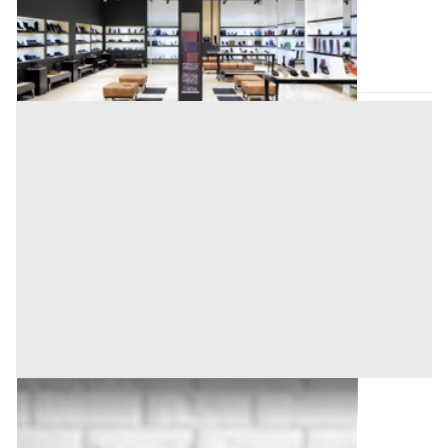
(Napoli)
Codice asta:
6a18073a
27/10/2026
Edifici a Destinazione Particolare all'asta a
Sagliano Micca
Offerta minima