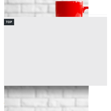
Codice asta:
5d018122
17/09/2026
TOP
Bene Generico all'asta a Udine
Offerta minima
5.800 €
4.350 €
Udine
(Udine)