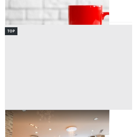
Abbiategrasso
(Milano)
Codice asta:
5419a799
17/09/2026
TOP
Macchinari per l'Industria Alimentare e
Conserviera all'asta a Lanciano
Offerta minima
19.761 €
14.821 €