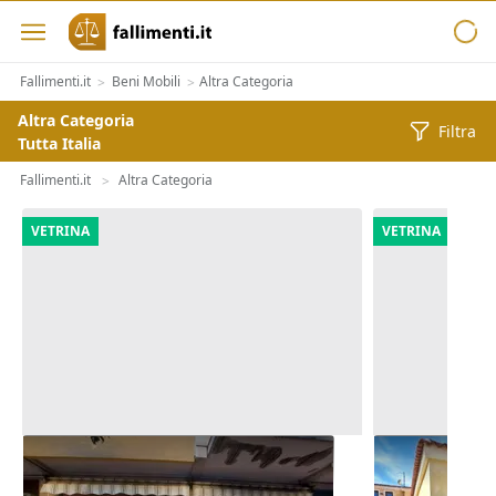
Fallimenti.it
Beni Mobili
Altra Categoria
>
>
Altra Categoria
Filtra
Tutta Italia
Fallimenti.it
Altra Categoria
>
VETRINA
VETRINA
Asta Quota 1/4 di negozio con
Asta Ufficio
magazzino e corte esterna
scoperto