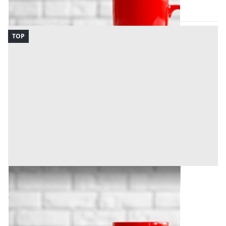
09/09/2026
TOP
Bene Generico all'asta a Udine
Offerta minima
1.000 €
750 €
Udine
(Udine)