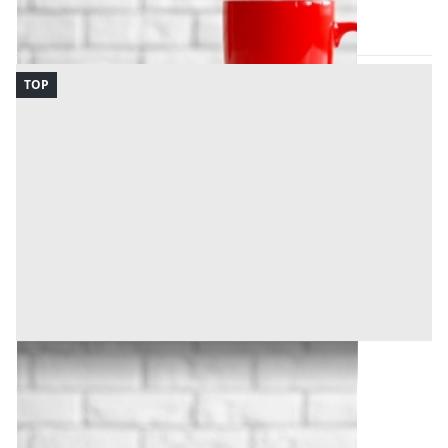
Codice asta:
e6565208
17/09/2026
TOP
Bene Generico all'asta a Udine
Offerta minima
2.500 €
1.875 €
Udine
(Udine)