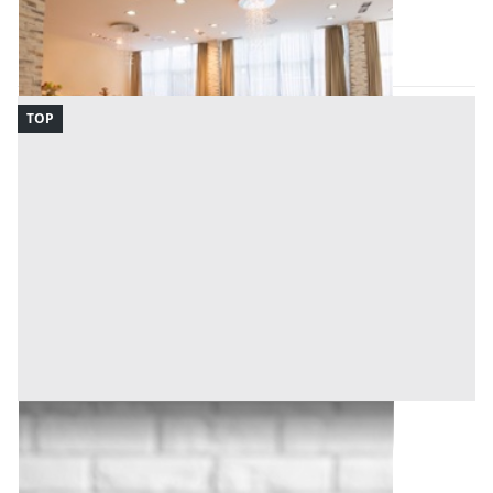
Ravenna
(Ravenna)
Codice asta:
5cc0ec0c
14/09/2026
TOP
Bene Generico all'asta a Udine
Udine
(Udine)
Codice asta:
e87708f3