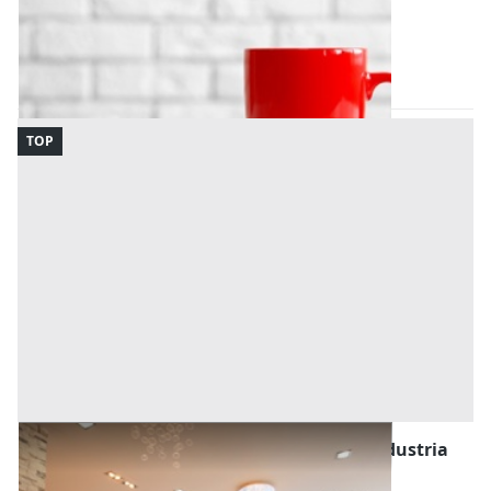
1.266 €
Imperia
(Imperia)
Codice asta:
0f374b96
14/09/2026
TOP
Commercio al Dettaglio, Ristorazione e Industria
Alberghiera all'asta a Ravenna