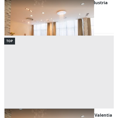
Commercio al Dettaglio, Ristorazione e Industria
Alberghiera all'asta a Foggia
Pietramontecorvino
(Foggia)
Codice asta:
DK824640031
31/05/2030
TOP
Apparecchi di Sollevamento all'asta a Vibo Valentia