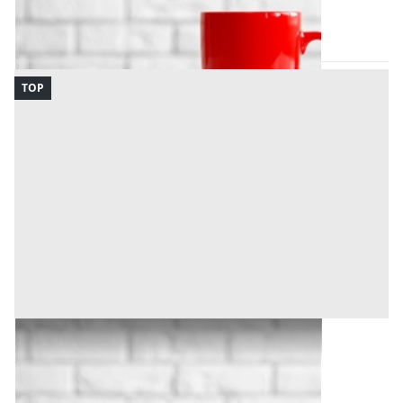
Codice asta:
a919f2c6
17/09/2026
TOP
Bene Generico all'asta a Abbiategrasso
Offerta minima
1.600 €
1.200 €