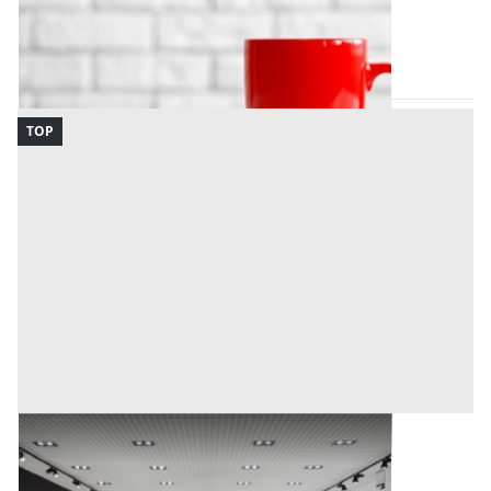
Padova
(Padova)
Codice asta:
c3ee6f4b
28/09/2026
TOP
Altro all'asta a Napoli
Napoli
(Napoli)