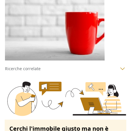
15.252,13 €
Sagliano Micca
(Biella)
Codice asta:
feb8d4b5
15/10/2026
1
2
3
4
Ricerche correlate
Cerchi l'immobile giusto ma non è