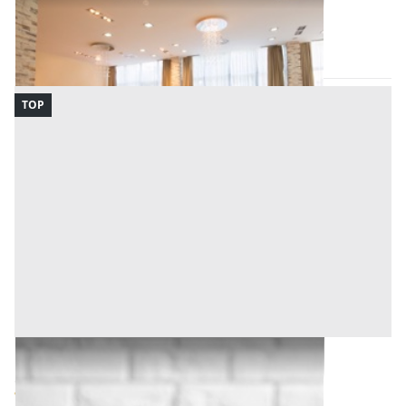
Vibo Valentia
(Vibo Valentia)
Codice asta:
f7196396
05/10/2026
TOP
Bene Generico all'asta a Padova
Offerta minima
1.005 €
754 €