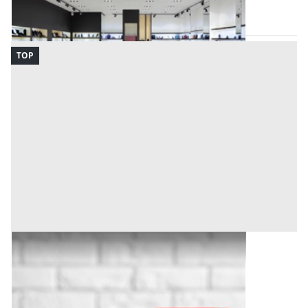
Codice asta:
5de9d1b8
21/09/2026
TOP
Bene Generico all'asta a Udine
Offerta minima
1.800 €
1.350 €
Udine
(Udine)