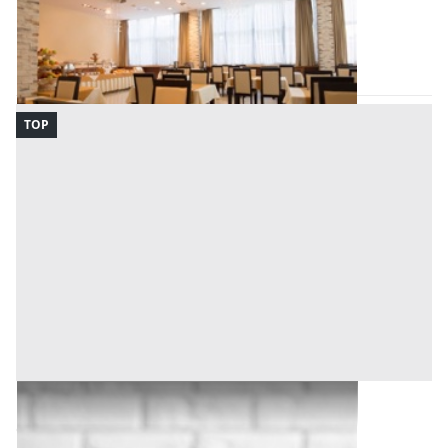
Lanciano
(Chieti)
Codice asta:
11f3aa7d
16/09/2026
TOP
Bene Generico all'asta a Imperia
Offerta minima
1.688 €