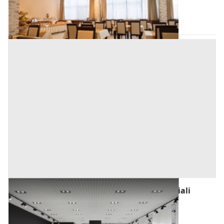
Codice asta:
017b70ff
01/09/2026
Fabbricati Costruiti per Esigenze Commerciali
all'asta in provincia di Napoli
Offerta minima
1.687.500 €
1.265.625 €