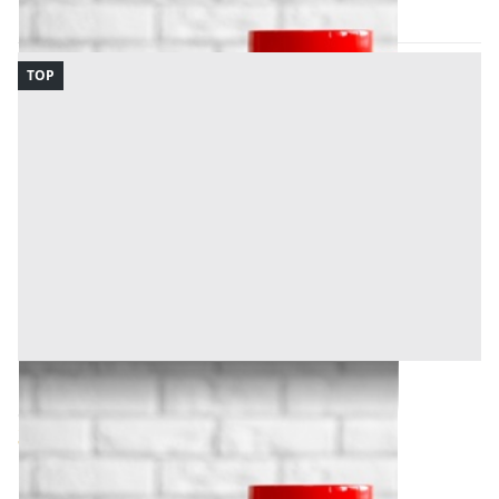
09/09/2026
TOP
Bene Generico all'asta a Udine
Offerta minima
4.000 €
3.000 €
Udine
(Udine)
Codice asta:
255ca0b6