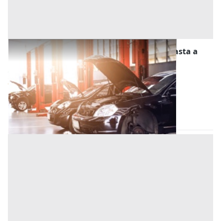
Stalle, Scuderie, Rimesse, Autorimesse all'asta a
Tortona
Offerta minima
5.100 €
3.825 €
Tortona
(Alessandria)
Codice asta:
3438061c
01/12/2026