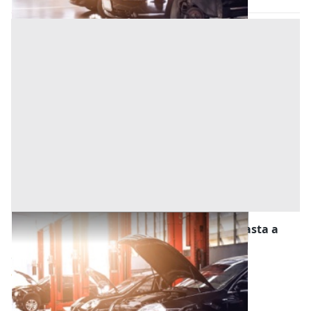
Stalle, Scuderie, Rimesse, Autorimesse all'asta a
Nizza Monferrato
Offerta minima
4.021,87 €
3.016,41 €
Nizza Monferrato
(Asti)
Codice asta:
ccb3a381