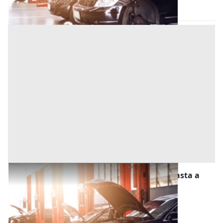
23/11/2026
Stalle, Scuderie, Rimesse, Autorimesse all'asta a
Tivoli
Offerta minima
3.500 €
2.625 €
Tivoli
(Roma)