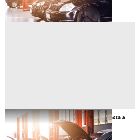
Codice asta:
fea09851
18/11/2026
Stalle, Scuderie, Rimesse, Autorimesse all'asta a
Tivoli
Offerta minima
63.000 €
47.250 €