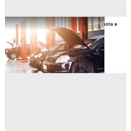
Stalle, Scuderie, Rimesse, Autorimesse all'asta a
Carolei
Offerta minima
2.506,14 €
1.879,61 €
Carolei
(Cosenza)
Codice asta:
2f841ba9
02/12/2026