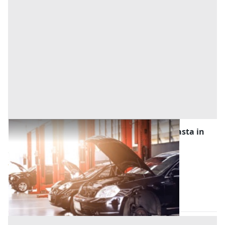
Stalle, Scuderie, Rimesse, Autorimesse all'asta in
provincia di Catania
Offerta minima
42.900 €
32.175 €
(Catania)
Codice asta:
c7dd39f4
23/11/2026