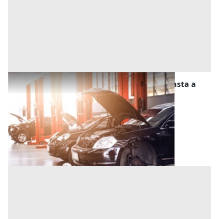
Stalle, Scuderie, Rimesse, Autorimesse all'asta a
Predosa
Offerta minima
13.320 €
9.990 €
Predosa
(Alessandria)
Codice asta:
d318919a
27/11/2026