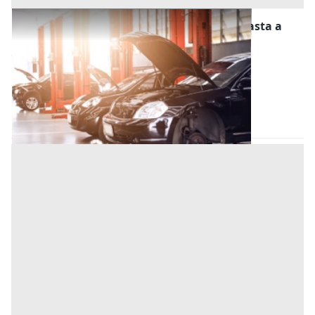
Stalle, Scuderie, Rimesse, Autorimesse all'asta a
Subiaco
Offerta minima
16.250 €
12.187,50 €
Subiaco
(Roma)
Codice asta:
ac9000cb
02/12/2026