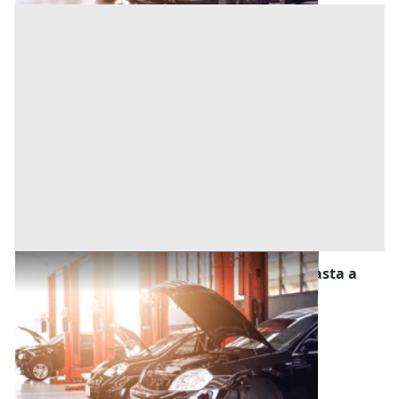
Stalle, Scuderie, Rimesse, Autorimesse all'asta a
Alessandria
Offerta minima
3.600 €
2.700 €
Alessandria
(Alessandria)
Codice asta:
a24f41f0
23/11/2026