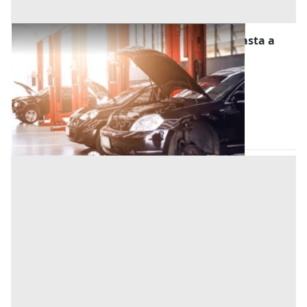
Stalle, Scuderie, Rimesse, Autorimesse all'asta a
Subiaco
Offerta minima
18.800 €
14.100 €
Subiaco
(Roma)
Codice asta:
b2a522a5
02/12/2026