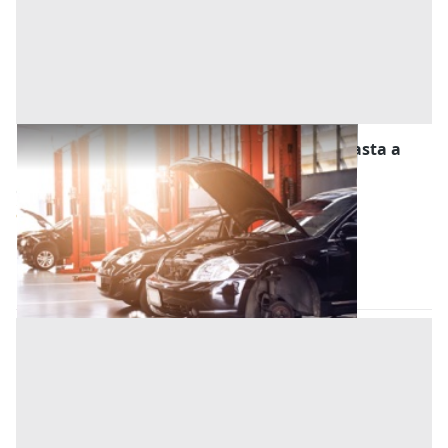
Stalle, Scuderie, Rimesse, Autorimesse all'asta a
Predosa
Offerta minima
5.211 €
3.909 €
Predosa
(Alessandria)
Codice asta:
4e282d88
27/11/2026