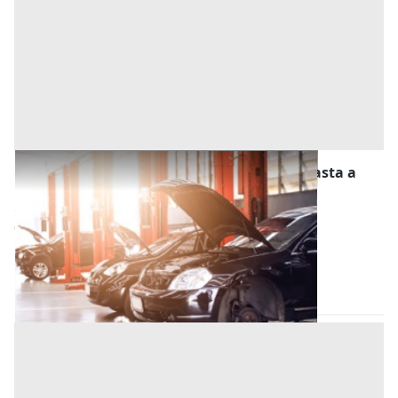
Stalle, Scuderie, Rimesse, Autorimesse all'asta a
Napoli
Offerta minima
9.000 €
6.750 €
Napoli
(Napoli)
Codice asta:
d640b48c
25/11/2026