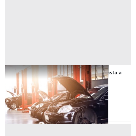
Stalle, Scuderie, Rimesse, Autorimesse all'asta a
Cassago Brianza
Offerta minima
28.500 €
21.375 €
Cassago Brianza
(Lecco)
Codice asta:
e751f894
24/11/2026