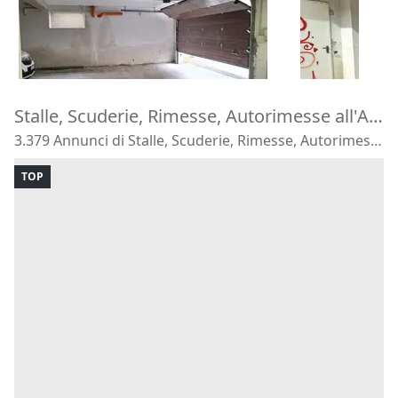
17.000 €
85.000 €
Carini
(Palermo)
Carini
(Pale
15/09/2026
15/09/2026
Stalle, Scuderie, Rimesse, Autorimesse all'Asta
3.379 Annunci di Stalle, Scuderie, Rimesse, Autorimesse
TOP