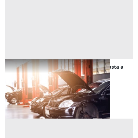
Stalle, Scuderie, Rimesse, Autorimesse all'asta a
Tortona
Offerta minima
18.750 €
14.062,50 €
Tortona
(Alessandria)
Codice asta:
64f313d7
25/11/2026