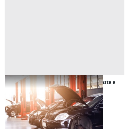
Stalle, Scuderie, Rimesse, Autorimesse all'asta a
Alessandria
Offerta minima
12.240 €
9.180 €
Alessandria
(Alessandria)
Codice asta:
f909083a
23/11/2026