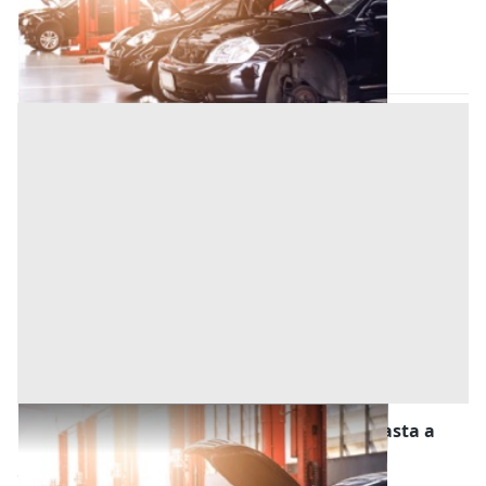
Tivoli
(Roma)
Codice asta:
43fe9afd
18/11/2026
Stalle, Scuderie, Rimesse, Autorimesse all'asta a
Carini
Offerta minima