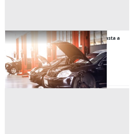
Stalle, Scuderie, Rimesse, Autorimesse all'asta a
Pula
Offerta minima
3.183,08 €
2.387,31 €
Pula
(Cagliari)
Codice asta:
cd1e95e4
30/11/2026