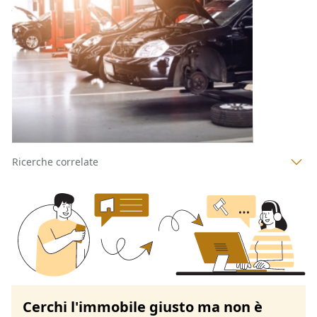
48.431 €
36.323,25 €
Carini
(Palermo)
Codice asta:
71d40f06
18/11/2026
1
2
3
4
Ricerche correlate
Cerchi l'immobile giusto ma non è