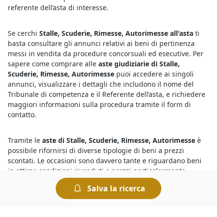
referente dell’asta di interesse.
Se cerchi
Stalle, Scuderie, Rimesse, Autorimesse all'asta
ti
basta consultare gli annunci relativi ai beni di pertinenza
messi in vendita da procedure concorsuali ed esecutive. Per
sapere come comprare alle
aste giudiziarie di Stalle,
Scuderie, Rimesse, Autorimesse
puoi accedere ai singoli
annunci, visualizzare i dettagli che includono il nome del
Tribunale di competenza e il Referente dell’asta, e richiedere
maggiori informazioni sulla procedura tramite il form di
contatto.
Tramite le
aste di Stalle, Scuderie, Rimesse, Autorimesse
è
possibile rifornirsi di diverse tipologie di beni a prezzi
scontati. Le occasioni sono davvero tante e riguardano beni
in ottime condizioni rivenduti a prezzi particolarmente
allettanti. Partecipa alle
aste di Stalle, Scuderie, Rimesse,
Salva la ricerca
Autorimesse
, l’affare c’è ma è importante fare un’offerta
tempestiva. Ricorda che si aggiudica un lotto chi presenta
l’offerta più elevata. Ci sono tantissime persone interessate