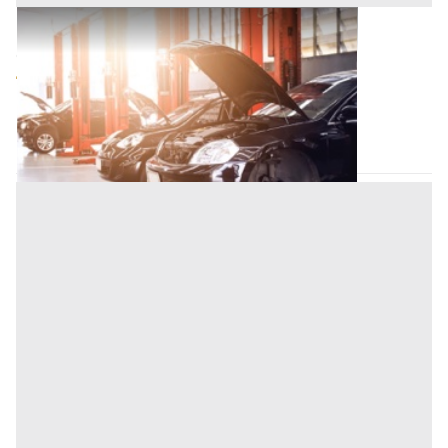
Veicoli all'asta a Trepuzzi
Offerta minima
6.600 €
4.950 €
Trepuzzi
(Lecce)
Codice asta:
dc0da9db
02/09/2026