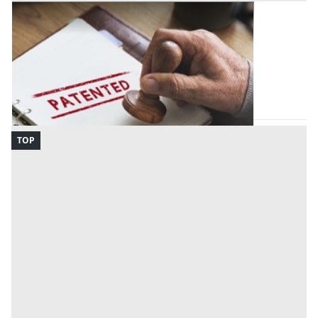
Brevetti all'asta a Ancona
Offerta minima
500 €
Fabriano
(Ancona)
Codice asta:
AR434697060
Asta chiusa
TOP