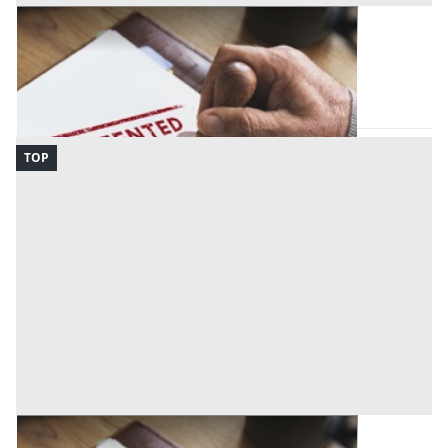
Brevetti all'asta a Milano
Gessate
(Milano)
Codice asta:
AR51879941544
Asta chiusa
TOP
Brevetti all'asta a Terni