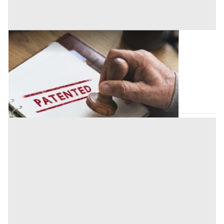
Brevetti all'asta a Cuneo
Offerta minima
22.800 €
Cuneo
(Cuneo)
Codice asta:
5c641de3
28/09/2026