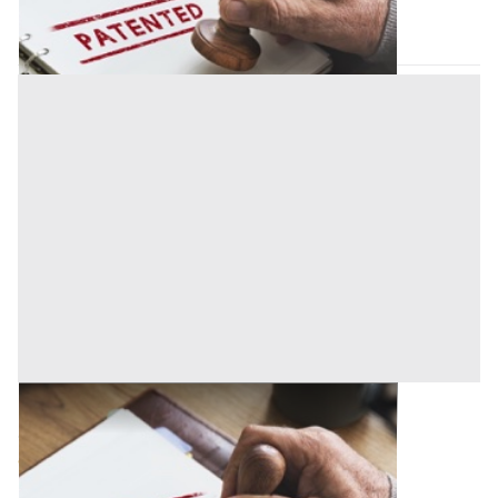
Codice asta:
1f76e670
Asta chiusa
Brevetti all'asta a Bergamo
Offerta minima
8.500 €
Bergamo
(Bergamo)