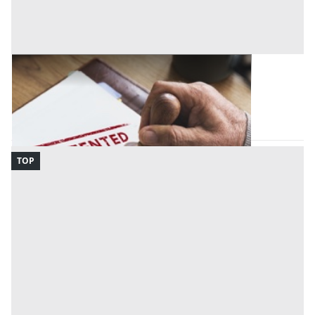
Brevetti all'asta a Milano
Milano
(Milano)
Codice asta:
c5fc9160
Asta chiusa
TOP