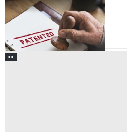
Brevetti all'asta a Milano
Offerta minima
200.000 €
Milano
(Milano)
Codice asta:
AA1173605
Asta chiusa
TOP