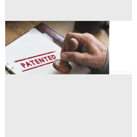
Brevetti all'asta a Brescia
Offerta minima
15.000 €
10.500 €
Brescia
(Brescia)
Codice asta:
66620a8b
15/09/2026