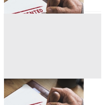
Codice asta:
AK21157358623
Asta chiusa
Brevetti all'asta a Cremona
Offerta minima
150.000 €
Palazzo Pignano
(Cremona)