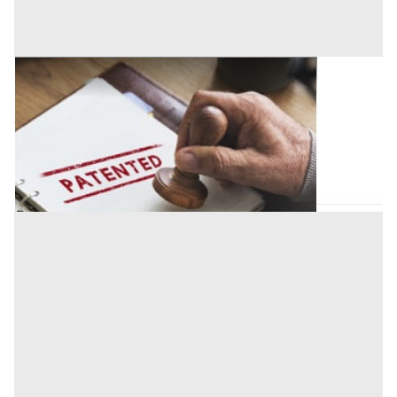
Brevetti all'asta a Siena
Offerta minima
216.000 €
Siena
(Siena)
Codice asta:
fd964494
16/09/2026