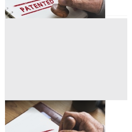
Codice asta:
AA123609900
Asta chiusa
Brevetti all'asta a Firenze
Offerta minima
122.600 €
74.625 €
Firenze
(Firenze)