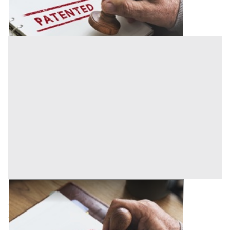
Codice asta:
33a03fb5
Asta chiusa
Brevetti all'asta a Milano
Offerta minima
2.002,57 €
Milano
(Milano)