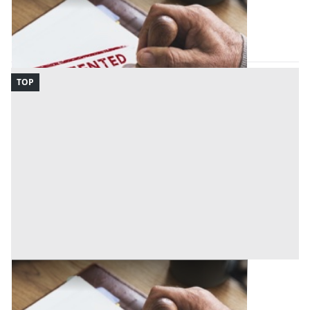
(Terni)
Codice asta:
BL036814150
Asta chiusa
TOP
Marchi all'asta a Ancona
Ancona
(Ancona)