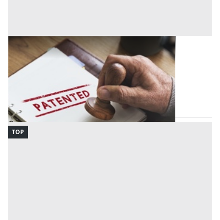
Brevetti all'asta a Porto Sant'Elpidio
Offerta minima
25.000 €
Porto Sant'Elpidio
(Fermo)
Codice asta:
6005c4eb
10/09/2026
TOP