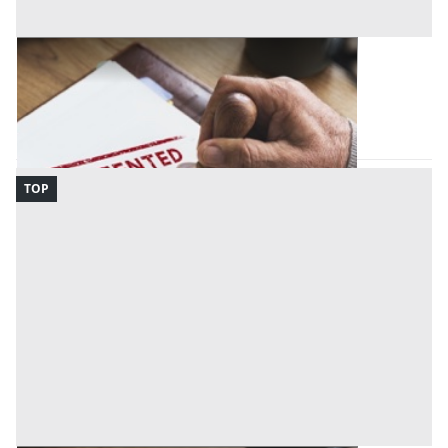
Brevetti all'asta a Milano
Milano
(Milano)
Codice asta:
9f3d5256
Asta chiusa
TOP