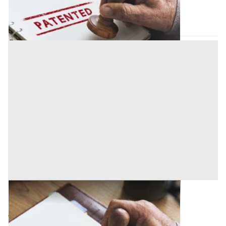
Firenze
(Firenze)
Codice asta:
17206159
Asta chiusa
Brevetti all'asta a Palermo
Offerta minima
98.862,50 €
48.431,25 €