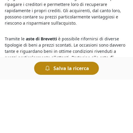
ripagare i creditori e permettere loro di recuperare
rapidamente i propri crediti. Gli acquirenti, dal canto loro,
possono contare su prezzi particolarmente vantaggiosi e
riescono a risparmiare sull’acquisto.
Tramite le
aste di Brevetti
è possibile rifornirsi di diverse
tipologie di beni a prezzi scontati. Le occasioni sono davvero
tante e riguardano beni in ottime condizioni rivenduti a
prezzi particolarmente allettanti. Partecipa alle
aste di
Brevetti
, l’affare c’è ma è importante fare un’offerta
Salva la ricerca
tempestiva. Ricorda che si aggiudica un lotto chi presenta
l’offerta più elevata. Ci sono tantissime persone interessate
alle aste più vantaggiose, per non perderti le migliori
occasioni consulta subito gli annunci delle
aste di Brevetti
e
concludi l’affare.
Se cerchi annunci di
aste on line di Brevetti
ti basta
consultare quelli riportati in questa sezione del sito. Sai che
vincere alle aste richiede tempismo e anche un pizzico di
fortuna: qui avrai tutte le informazioni che ti servono per