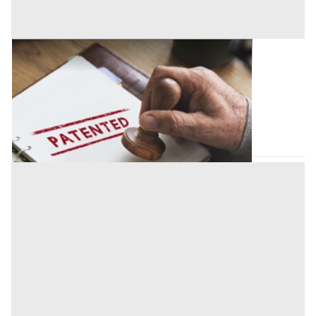
Brevetti all'asta a Firenze
Offerta minima
68.700 €
38.750 €
Firenze
(Firenze)
Codice asta:
ebefd9da
29/09/2026