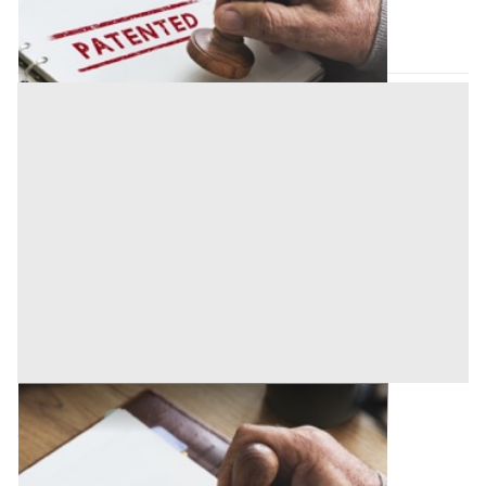
Codice asta:
82c452a4
Asta chiusa
Brevetti all'asta a Firenze
Offerta minima
158.000 €
118.500 €