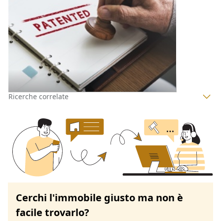
Palermo
(Palermo)
Codice asta:
a9d09cb8
Asta chiusa
1
2
3
4
Ricerche correlate
Cerchi l'immobile giusto ma non è
facile trovarlo?