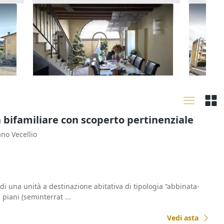
orte
Asta Alloggio duplex con
Asta Qu
giardinetto e garage
con gar
80.160 €
14.361
Arzignano
(Vicenza)
Valda
17/09/2026
30/09
a bifamiliare con scoperto pertinenziale
ano Vecellio
i una unità a destinazione abitativa di tipologia “abbinata-
 piani (seminterrat ...
Vedi asta