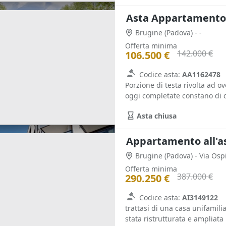
Asta Appartamento al
Brugine
(Padova)
- -
Offerta minima
142.000 €
106.500 €
Codice asta:
AA1162478
Porzione di testa rivolta ad ov
oggi completate constano di ci
Asta chiusa
Appartamento all'a
Brugine
(Padova)
- Via Osp
Offerta minima
387.000 €
290.250 €
Codice asta:
AI3149122
trattasi di una casa unifamili
stata ristrutturata e ampliata 