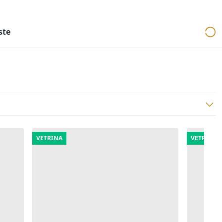
ri
Aste mobiliari
Cerca per località
Cerca in tutta Italia
ste
VETRINA
VETRINA