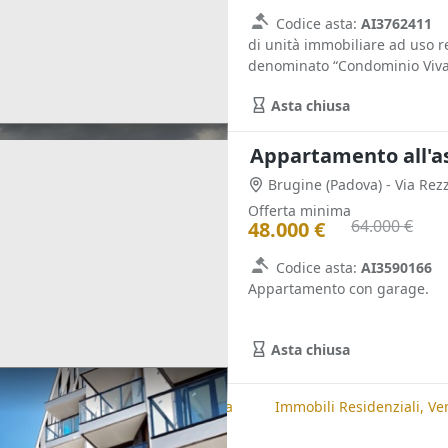
Codice asta:
AI3762411
di unità immobiliare ad uso r
denominato “Condominio Vivald
Asta chiusa
Appartamento all'a
Brugine
(Padova)
- Via Rez
Offerta minima
64.000 €
48.000 €
Codice asta:
AI3590166
Appartamento con garage.
Asta chiusa
te
Immobili Residenziali, Padova
Immobili Residenziali, Ve