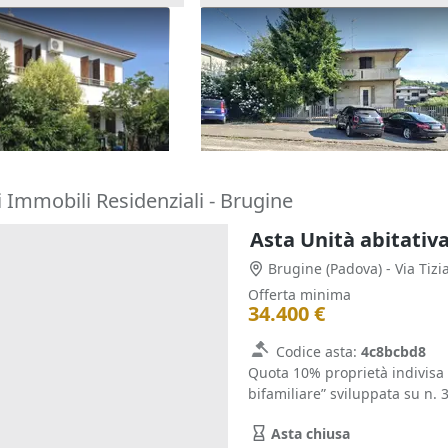
one cielo terra con
Asta Casa indipendente con c
tina
pertinenziale
180.000 €
o Terme
(Padova)
Barbarano Mossano
(Vicenza)
22/10/2026
 Immobili Residenziali - Brugine
Asta Unità abitativ
Brugine
(Padova)
- Via Tizi
Offerta minima
34.400 €
Codice asta:
4c8bcbd8
Quota 10% proprietà indivisa d
bifamiliare” sviluppata su n. 3
Asta chiusa