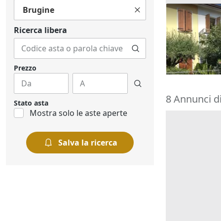
Brugine
Asta Abitazi
cortile e can
Ricerca libera
195.000 €
Montegrott
20/10/2026
Prezzo
8 Annunci di
Stato asta
Mostra solo le aste aperte
Salva la ricerca