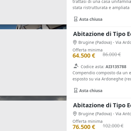
trattasi di una casa unifamili
stata ristrutturata e ampliata 
Asta chiusa
Abitazione di Tipo 
Brugine
(Padova)
- Via Ar
Offerta minima
86.000 €
64.500 €
Codice asta:
AI3135788
Compendio composto da un edif
esposto su via Ardoneghe (reci
Asta chiusa
Abitazione di Tipo 
Brugine
(Padova)
- Via Ant
Offerta minima
102.000 €
76.500 €