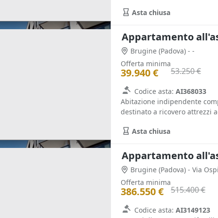
Asta chiusa
Appartamento all'a
Brugine
(Padova)
- -
Offerta minima
53.250 €
39.940 €
Codice asta:
AI368033
Abitazione indipendente comp
destinato a ricovero attrezzi ag
Asta chiusa
Appartamento all'a
Brugine
(Padova)
- Via Osp
Offerta minima
515.400 €
386.550 €
Codice asta:
AI3149123