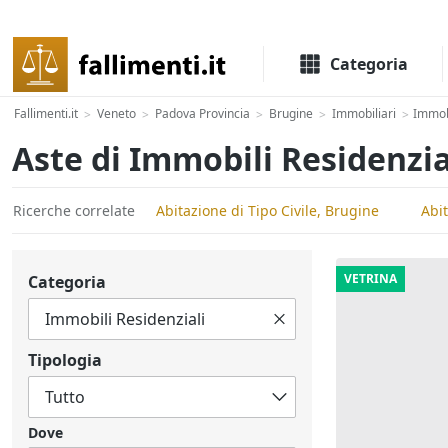
Il portale delle aste e liquidazioni giudiziali
Categoria
Fallimenti.it
Veneto
Padova Provincia
Brugine
Immobiliari
Immobi
>
>
>
>
>
Aste di Immobili Residenzia
Ricerche correlate
Abitazione di Tipo Civile, Brugine
Abi
VETRINA
Categoria
Tipologia
Dove