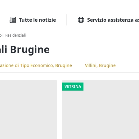
Tutte le aste
Aste immobilia
Tutte le notizie
Servizio assistenza a
li Residenziali
li Brugine
tazione di Tipo Economico, Brugine
Villini, Brugine
VETRINA