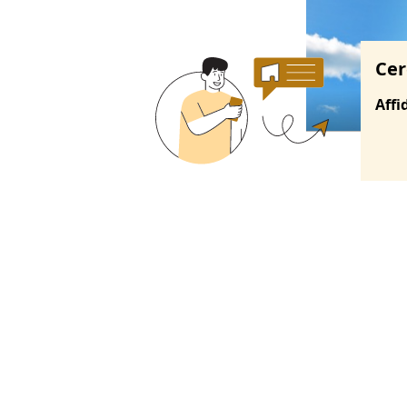
Cer
Affi