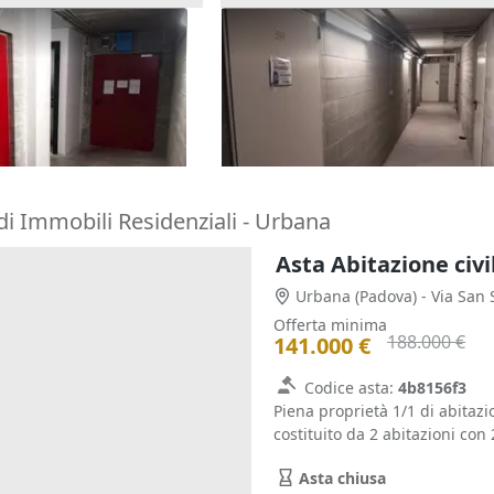
(sub 297) in edificio
Asta Cantina (sub 241) in edifi
le
polifunzionale
12.657 €
)
Rivoli
(Torino)
02/10/2026
di Immobili Residenziali - Urbana
Asta Abitazione civi
Urbana
(Padova)
- Via San 
Offerta minima
188.000 €
141.000 €
Codice asta:
4b8156f3
Piena proprietà 1/1 di abitazi
costituito da 2 abitazioni con 2
Asta chiusa