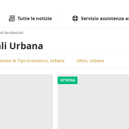
Tutte le aste
Aste immobilia
Tutte le notizie
Servizio assistenza a
li Residenziali
ali Urbana
azione di Tipo Economico, Urbana
Villini, Urbana
VETRINA