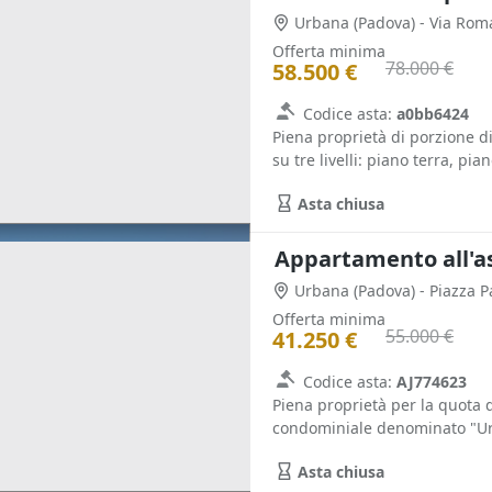
Urbana
(Padova)
- Via Rom
Offerta minima
78.000 €
58.500 €
Codice asta:
a0bb6424
Piena proprietà di porzione di
su tre livelli: piano terra, pian
Asta chiusa
Appartamento all'a
Urbana
(Padova)
- Piazza 
Offerta minima
55.000 €
41.250 €
Codice asta:
AJ774623
Piena proprietà per la quota
condominiale denominato "Urb
Asta chiusa