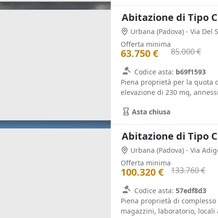
Abitazione di Tipo C
Urbana
(Padova)
- Via Del 
Offerta minima
85.000 €
63.750 €
Codice asta:
b69f1593
Piena proprietà per la quota d
elevazione di 230 mq, annessi
Asta chiusa
Abitazione di Tipo C
Urbana
(Padova)
- Via Adig
Offerta minima
133.760 €
100.320 €
Codice asta:
57edf8d3
Piena proprietà di complesso 
magazzini, laboratorio, locali 