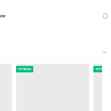
ri
Aste mobiliari
Cerca per località
Cerca in tutta Italia
ste
VETRINA
VETRINA