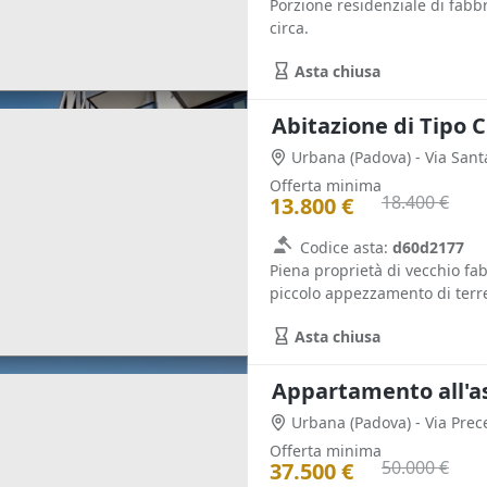
Porzione residenziale di fabbr
circa.
Asta chiusa
Abitazione di Tipo C
Urbana
(Padova)
- Via San
Offerta minima
18.400 €
13.800 €
Codice asta:
d60d2177
Piena proprietà di vecchio fab
piccolo appezzamento di terren
Asta chiusa
Appartamento all'a
Urbana
(Padova)
- Via Prec
Offerta minima
50.000 €
37.500 €