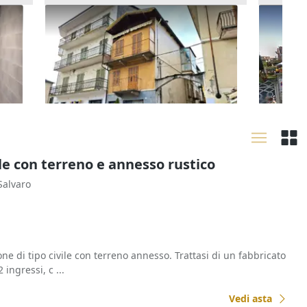
cio
Asta Fabbricato da ristrutturare
Asta Qu
in centro storico
abitazi
88.313 €
84.686
Bagnolo Piemonte
(Cuneo)
Vinov
09/09/2026
22/09
le con terreno e annesso rustico
Salvaro
one di tipo civile con terreno annesso. Trattasi di un fabbricato
 ingressi, c ...
Vedi asta