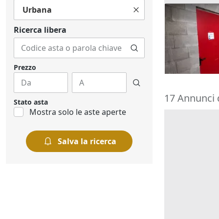
Urbana
Asta Cantina 
polifunziona
Ricerca libera
5.910 €
Rivoli
(Torino
02/10/2026
Prezzo
17 Annunci 
Stato asta
Mostra solo le aste aperte
Salva la ricerca