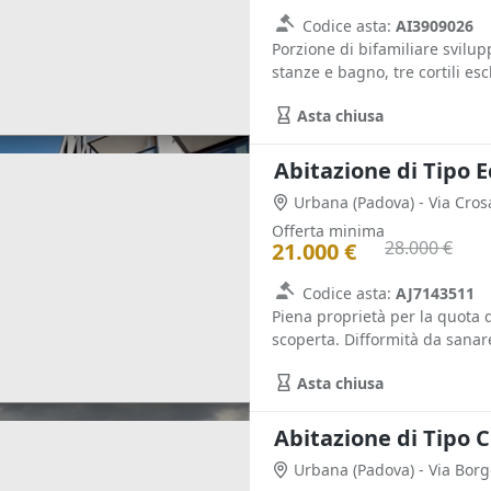
Codice asta:
AI3909026
Porzione di bifamiliare svilu
stanze e bagno, tre cortili escl
Asta chiusa
Abitazione di Tipo 
Urbana
(Padova)
- Via Cro
Offerta minima
28.000 €
21.000 €
Codice asta:
AJ7143511
Piena proprietà per la quota 
scoperta. Difformità da sanare
Asta chiusa
Abitazione di Tipo C
Urbana
(Padova)
- Via Borg