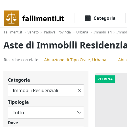
Il portale delle aste e liquidazioni giudiziali
Categoria
Fallimenti.it
Veneto
Padova Provincia
Urbana
Immobiliari
Immobi
>
>
>
>
>
Aste di Immobili Residenzi
Ricerche correlate
Abitazione di Tipo Civile, Urbana
Abit
VETRINA
Categoria
Tipologia
Dove