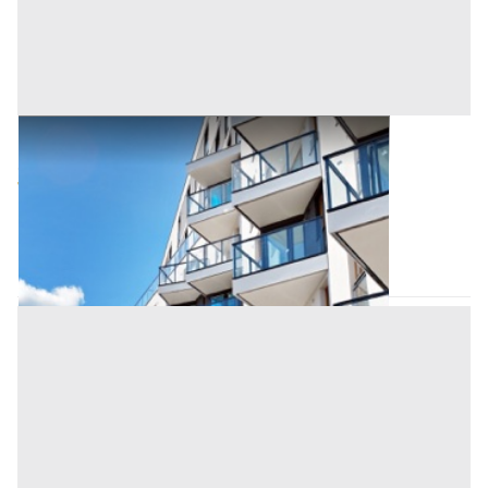
Negozi, Botteghe all'asta a Padova
Offerta minima
104.101 €
78.076 €
Sant'Angelo di Piove di Sacco
(Padova)
Codice asta:
BN5361278
Asta chiusa