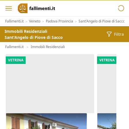
Fallimenti.it
Veneto
Padova Provincia
Sant'Angelo di Piove di Sacco
>
>
>
>
Immobili Residenziali
Filtra
Sant'Angelo di Piove di Sacco
Fallimenti.it
Immobili Residenziali
>
VETRINA
VETRINA
Asta Abitazione cielo terra con
Asta Casa in
cortile e cantina
pertinenzial