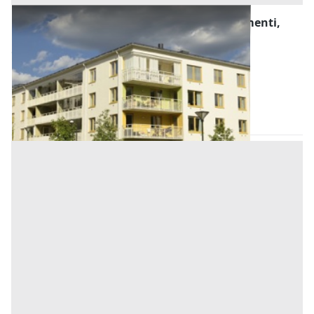
Asta Complesso immobiliare con appartamenti,
garage e laboratorio artigianale
Offerta minima
135.000 €
101.250 €
Sant'Angelo di Piove di Sacco
(Padova)
Codice asta:
b395a40e
30/09/2026