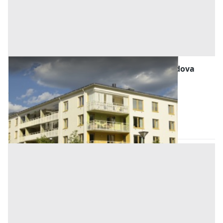
Abitazione di Tipo Economico all'asta a Padova
Offerta minima
39.656,25 €
29.742,19 €
Sant'Angelo di Piove di Sacco
(Padova)
Codice asta:
AM2241300
Asta chiusa