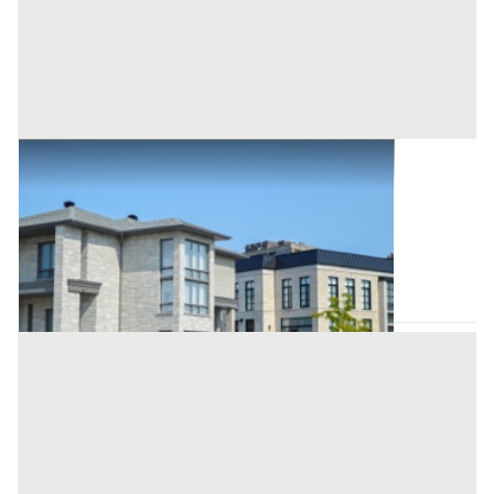
Abitazione di Tipo Civile all'asta a Padova
Offerta minima
20.000 €
Sant'Angelo di Piove di Sacco
(Padova)
Codice asta:
1c445cf2
Asta chiusa