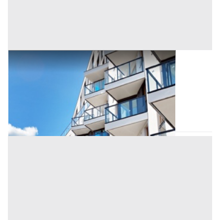
Appartamento all'asta a Padova
Offerta minima
136.000 €
102.000 €
Sant'Angelo di Piove di Sacco
(Padova)
Codice asta:
AI3348012
Asta chiusa