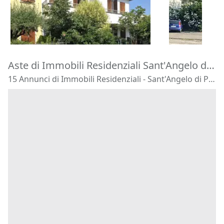
195.000 €
180.000 €
Montegrotto Terme
(Padova)
Barbarano 
20/10/2026
22/10/2026
Aste di Immobili Residenziali Sant'Angelo di Piove di Sacco
15 Annunci di Immobili Residenziali - Sant'Angelo di Piove di Sacco