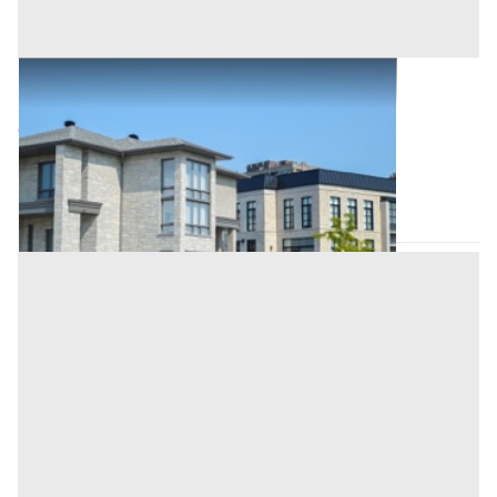
Abitazione di Tipo Civile all'asta a Padova
Offerta minima
123.000 €
92.250 €
Sant'Angelo di Piove di Sacco
(Padova)
Codice asta:
bd9b5134
Asta chiusa