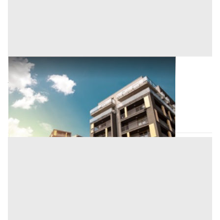
Veicoli all'asta a Padova
2.000 €
Sant'Angelo di Piove di Sacco
(Padova)
Codice asta:
CL7176711
Asta chiusa