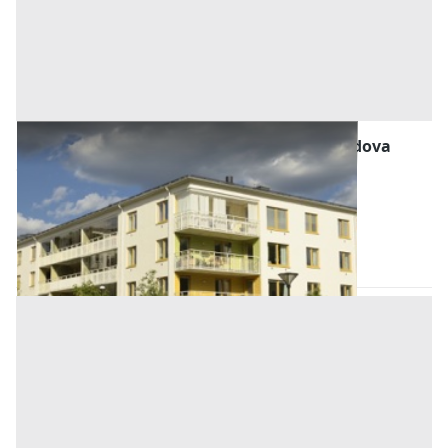
Abitazione di Tipo Economico all'asta a Padova
Offerta minima
77.000 €
57.750 €
Sant'Angelo di Piove di Sacco
(Padova)
Codice asta:
AI3122422
Asta chiusa