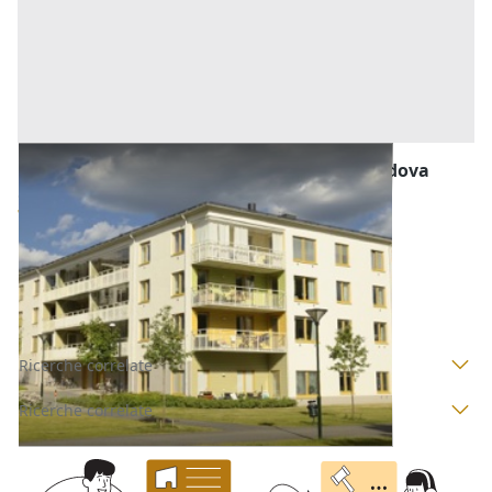
Abitazione di Tipo Economico all'asta a Padova
Offerta minima
96.000 €
72.000 €
Sant'Angelo di Piove di Sacco
(Padova)
Codice asta:
AI3717944
Asta chiusa
Ricerche correlate
Ricerche correlate