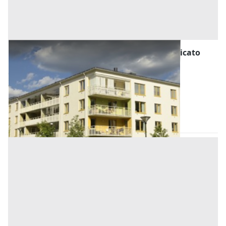
Asta Abitazione di tipo economico in fabbricato
quadrifamiliare
Offerta minima
46.000 €
34.500 €
Sant'Angelo di Piove di Sacco
(Padova)
Codice asta:
AA1298033
Asta chiusa