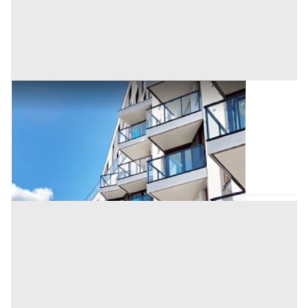
Appartamento all'asta a Padova
Offerta minima
32.400 €
24.300 €
Sant'Angelo di Piove di Sacco
(Padova)
Codice asta:
AM2633500
Asta chiusa