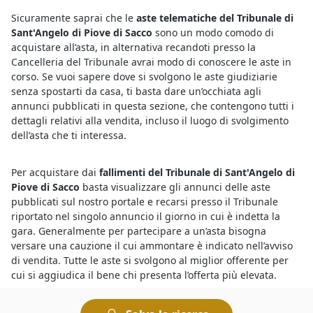
Sicuramente saprai che le
aste telematiche del Tribunale di
Sant'Angelo di Piove di Sacco
sono un modo comodo di
acquistare all’asta, in alternativa recandoti presso la
Cancelleria del Tribunale avrai modo di conoscere le aste in
corso. Se vuoi sapere dove si svolgono le aste giudiziarie
senza spostarti da casa, ti basta dare un’occhiata agli
annunci pubblicati in questa sezione, che contengono tutti i
dettagli relativi alla vendita, incluso il luogo di svolgimento
dell’asta che ti interessa.
Per acquistare dai
fallimenti del Tribunale di Sant'Angelo di
Piove di Sacco
basta visualizzare gli annunci delle aste
pubblicati sul nostro portale e recarsi presso il Tribunale
riportato nel singolo annuncio il giorno in cui è indetta la
gara. Generalmente per partecipare a un’asta bisogna
versare una cauzione il cui ammontare è indicato nell’avviso
di vendita. Tutte le aste si svolgono al miglior offerente per
cui si aggiudica il bene chi presenta l’offerta più elevata.
L’occasione giusta arriva con le
aste di beni mobili e immobili