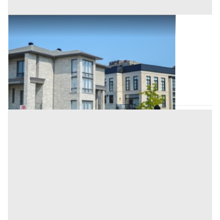
Asta Abitazione civile con laboratorio e
appartamento su due piani
Offerta minima
124.000 €
93.000 €
Sant'Angelo di Piove di Sacco
(Padova)
Codice asta:
a4003517
23/09/2026