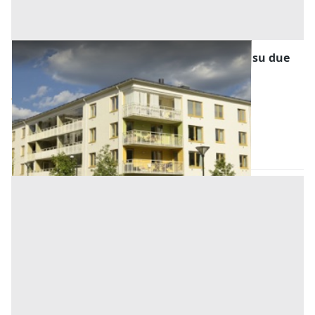
Asta Abitazione con laboratorio e terrazza su due
livelli
Offerta minima
124.000 €
93.000 €
Sant'Angelo di Piove di Sacco
(Padova)
Codice asta:
d452c8ad
Asta chiusa