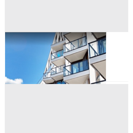
Villini all'asta a Padova
Offerta minima
278.000 €
208.500 €
Sant'Angelo di Piove di Sacco
(Padova)
Codice asta:
AI3719088
Asta chiusa