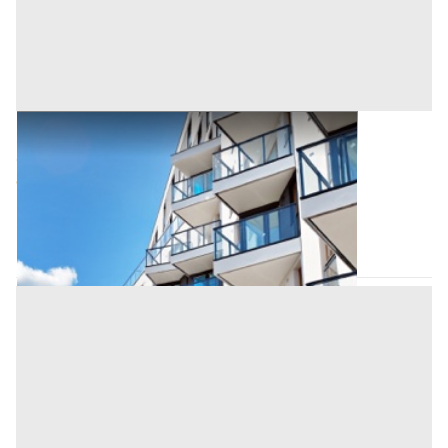
Appartamento all'asta a Padova
Offerta minima
116.000 €
87.000 €
Sant'Angelo di Piove di Sacco
(Padova)
Codice asta:
AI3474645
Asta chiusa