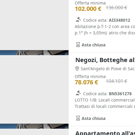
Offerta minima
136.000 €
102.000 €
Codice asta:
AI3348012
Abitazione p.T-1-2 con area co
p.1° (h = 3,05m): atrio che dis
Asta chiusa
Negozi, Botteghe al
Sant'Angelo di Piove di Sa
Offerta minima
104.101 €
78.076 €
Codice asta:
BN5361278
LOTTO 1/B: Locali commerciali 
Trattasi di locali commerciali d
Asta chiusa
Appartamento all'a