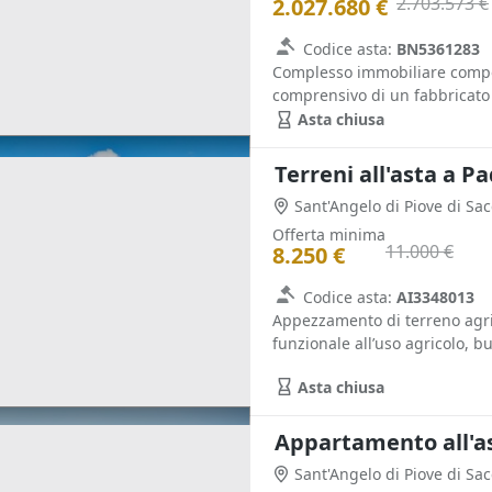
2.703.573 €
2.027.680 €
Codice asta:
BN5361283
Complesso immobiliare compost
comprensivo di un fabbricato r
Asta chiusa
Terreni all'asta a P
Sant'Angelo di Piove di Sa
Offerta minima
11.000 €
8.250 €
Codice asta:
AI3348013
Appezzamento di terreno agric
funzionale all’uso agricolo, bu
Asta chiusa
Appartamento all'a
Sant'Angelo di Piove di Sa