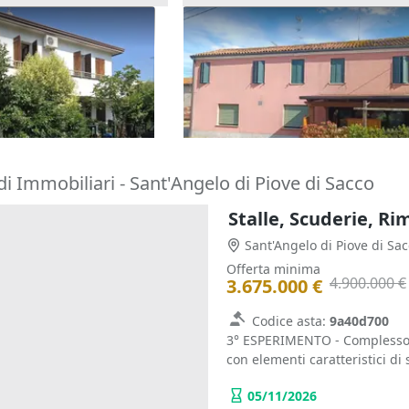
one cielo terra con
Asta Quota 1/6 di locale
tina
commerciale e alloggio
8.205 €
o Terme
(Padova)
Rovigo
(Rovigo)
18/09/2026
i Immobiliari - Sant'Angelo di Piove di Sacco
Sant'Angelo di Piove di Sa
Offerta minima
4.900.000 €
3.675.000 €
Codice asta:
9a40d700
3° ESPERIMENTO - Complesso I
con elementi caratteristici di s
05/11/2026