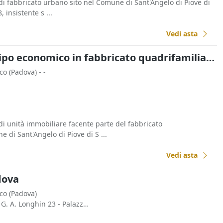
 di fabbricato urbano sito nel Comune di Sant'Angelo di Piove di
, insistente s ...
Vedi asta
Asta Abitazione di tipo economico in fabbricato quadrifamiliare
cco
(Padova)
- -
di unità immobiliare facente parte del fabbricato
e di Sant'Angelo di Piove di S ...
Vedi asta
adova
cco
(Padova)
- c/ studio del curatore in Via G. A. Longhin 23 - Palazzo Galileo 35129 Padova (PD) Italia