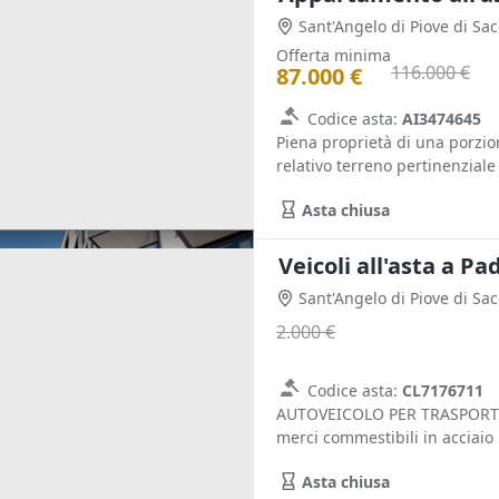
Sant'Angelo di Piove di Sa
Offerta minima
116.000 €
87.000 €
Codice asta:
AI3474645
Piena proprietà di una porzio
relativo terreno pertinenziale 
Asta chiusa
Veicoli all'asta a P
Sant'Angelo di Piove di Sa
2.000 €
Codice asta:
CL7176711
AUTOVEICOLO PER TRASPORTO F
merci commestibili in acciaio i
Asta chiusa