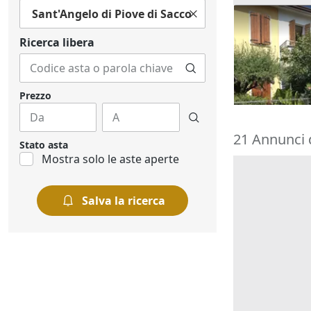
Sant'Angelo di Piove di Sacco
Asta Abitazi
cortile e can
Ricerca libera
195.000 €
Montegrott
20/10/2026
Prezzo
21 Annunci d
Stato asta
Mostra solo le aste aperte
Salva la ricerca