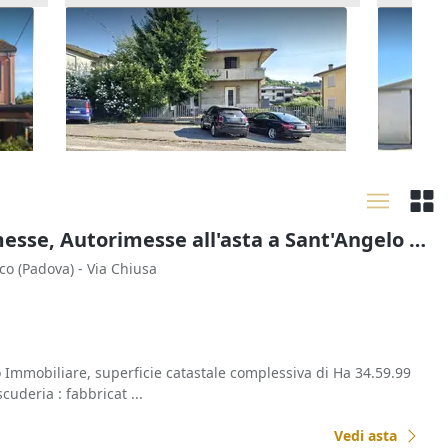
Asta Casa indipendente con corte
Asta Ca
pertinenziale
uso lab
180.000 €
16.875
Barbarano Mossano
(Vicenza)
Costa 
22/10/2026
14/09
Stalle, Scuderie, Rimesse, Autorimesse all'asta a Sant'Angelo di Piove di Sacco
cco
(Padova)
- Via Chiusa
mmobiliare, superficie catastale complessiva di Ha 34.59.99
cuderia : fabbricat ...
Vedi asta