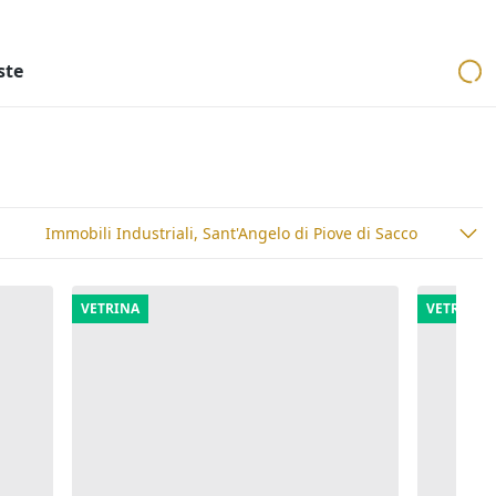
ri
Aste mobiliari
Cerca per località
Cerca in tutta Italia
ste
Immobili Industriali, Sant'Angelo di Piove di Sacco
VETRINA
VETRINA