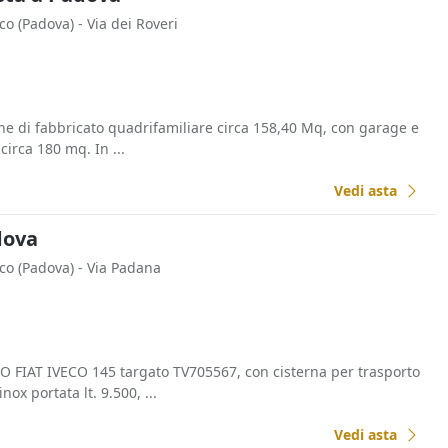
cco
(Padova)
- Via dei Roveri
ne di fabbricato quadrifamiliare circa 158,40 Mq, con garage e
circa 180 mq. In ...
Vedi asta
adova
cco
(Padova)
- Via Padana
IAT IVECO 145 targato TV705567, con cisterna per trasporto
nox portata lt. 9.500, ...
Vedi asta