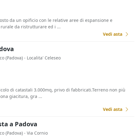
o da un opificio con le relative aree di espansione e
urale da ristrutturare ed i ...
Vedi asta
adova
cco
(Padova)
- Localita' Celeseo
olo di catastali 3.000mq, privo di fabbricati.Terreno non più
ona giacitura, gra ...
Vedi asta
sta a Padova
cco
(Padova)
- Via Cornio