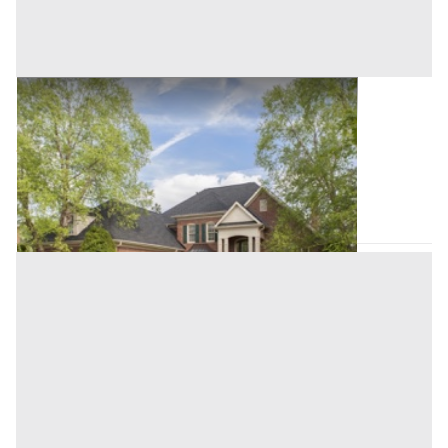
Villini all'asta a Padova
Offerta minima
32.112,64 €
24.084,48 €
Stanghella
(Padova)
Codice asta:
AJ7125747
Asta chiusa