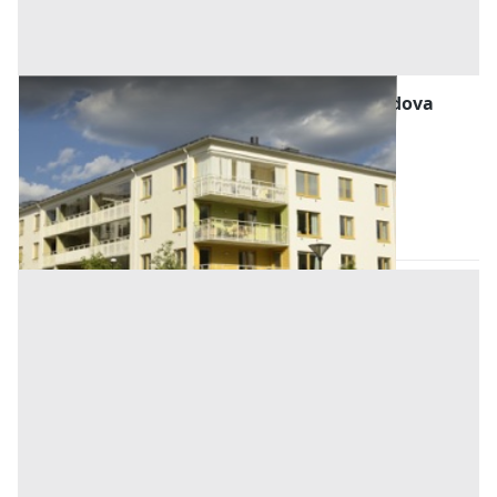
Abitazione di Tipo Economico all'asta a Padova
Offerta minima
76.800 €
57.600 €
Stanghella
(Padova)
Codice asta:
AJ7210233
Asta chiusa