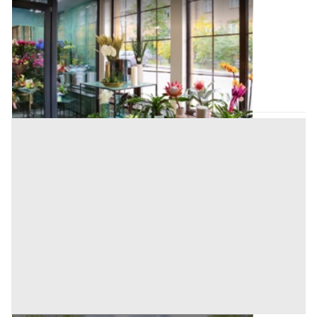
Categoria sconosciuta all'asta a Padova
Offerta minima
10.000 €
Stanghella
(Padova)
Codice asta:
f92692a1
Asta chiusa