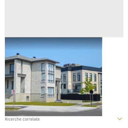
Abitazione di Tipo Civile all'asta a Padova
Offerta minima
56.000 €
42.000 €
Stanghella
(Padova)
Codice asta:
6fb4384c
Asta chiusa
1
2
3
Ricerche correlate