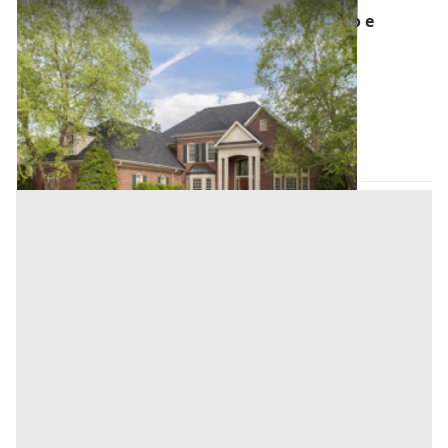
Asta Villa unifamiliare con annesso rustico e
garage
Offerta minima
368.000 €
276.000 €
Stanghella
(Padova)
Codice asta:
AA132488
Asta chiusa