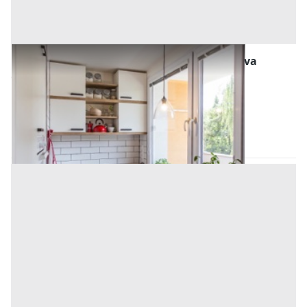
Abitazione di Tipo Popolare all'asta a Padova
Offerta minima
17.400 €
13.050 €
Stanghella
(Padova)
Codice asta:
AJ795800
Asta chiusa