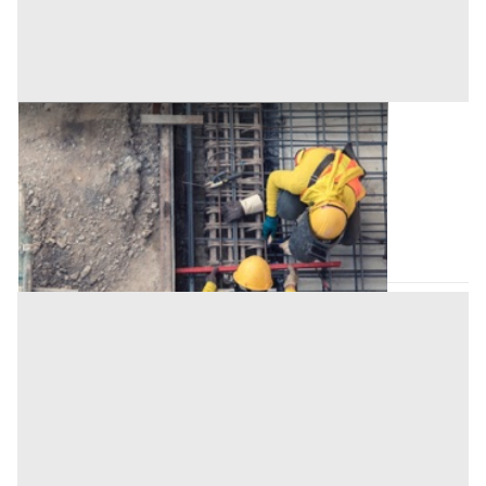
Lotto Edificabile all'asta a Padova
Offerta minima
29.000 €
21.750 €
Stanghella
(Padova)
Codice asta:
AJ752461
Asta chiusa