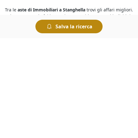
Tra le
aste di Immobiliari a Stanghella
trovi gli affari migliori.
Sul nostro portale fai la tua ricerca rapidamente ed individui
subito i beni che soddisfano le tue esigenze, al prezzo più
Salva la ricerca
conveniente. In caso di necessità, non esitare a richiedere
maggiori informazioni sulla procedura compilando il form
presente nella pagina dell’asta. Per aggiudicarti il bene che ti
interessa dovrai presentarti presso il Tribunale nel giorno in
cui è indetta l’asta e presentare l’offerta più elevata.
Partecipare alle
aste fallimentari di Immobiliari a Stanghella
è semplicissimo, chiunque può prendervi parte ad eccezione
del debitore, e le regole di partecipazione sono incluse
nell’avviso di vendita. Sarà necessario depositare una
cauzione di importo pari al 10% del prezzo offerto, a meno
che non sia indicato diversamente nel suddetto avviso. Nel
caso di mancata aggiudicazione la cauzione viene restituita.