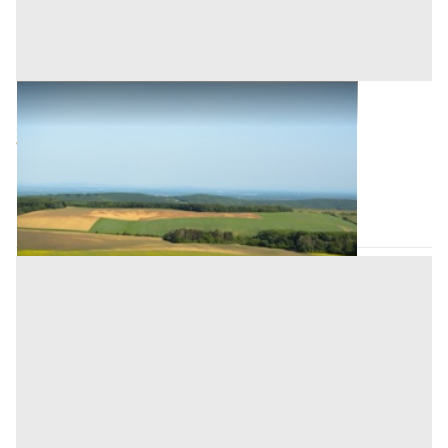
Terreni all'asta a Padova
Offerta minima
9.600 €
7.200 €
Stanghella
(Padova)
Codice asta:
AJ7125746
Asta chiusa