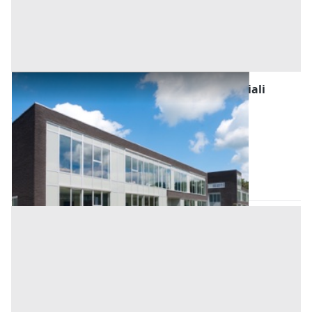
Fabbricati Costruiti per Esigenze Commerciali
all'asta a Padova
Offerta minima
75.776 €
56.832 €
Stanghella
(Padova)
Codice asta:
4bf233f4
Asta chiusa