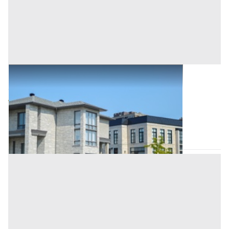
Abitazione di Tipo Civile all'asta a Padova
Offerta minima
56.000 €
42.000 €
Stanghella
(Padova)
Codice asta:
fb48af74
Asta chiusa