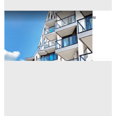
Asta Appartamento in fabbricato in linea su
quattro piani
Offerta minima
5.000 €
3.750 €
Stanghella
(Padova)
Codice asta:
AP3537912
Asta chiusa