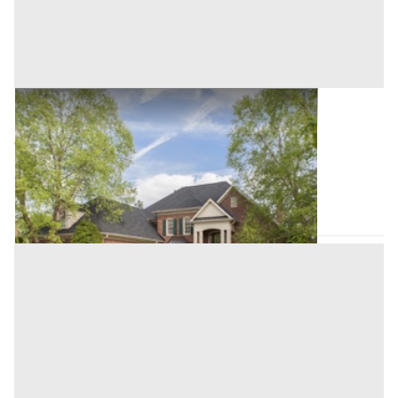
Villini all'asta a Padova
Offerta minima
103.000 €
77.250 €
Stanghella
(Padova)
Codice asta:
AJ7125777
Asta chiusa