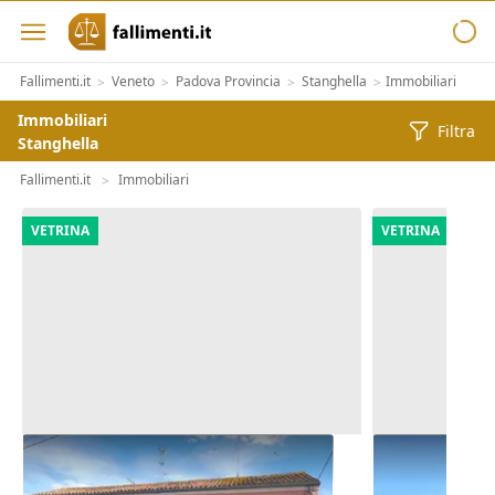
Fallimenti.it
Veneto
Padova Provincia
Stanghella
Immobiliari
>
>
>
>
Immobiliari
Filtra
Stanghella
Fallimenti.it
Immobiliari
>
VETRINA
VETRINA
Asta Quota 1/6 di locale
Asta Capann
commerciale e alloggio
laboratorio