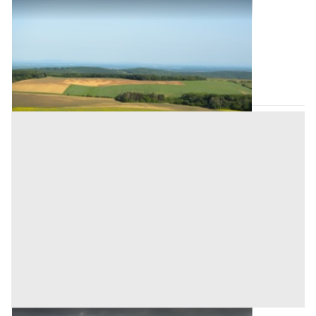
Terreni all'asta a Padova
Offerta minima
17.280 €
12.960 €
Stanghella
(Padova)
Codice asta:
AH31113016037
Asta chiusa