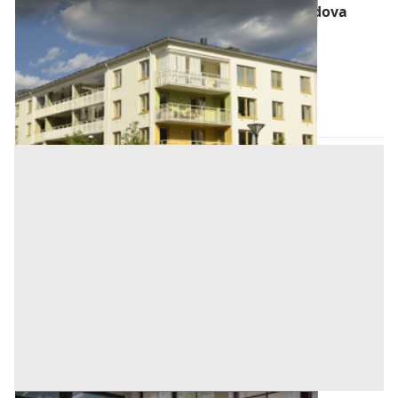
Abitazione di Tipo Economico all'asta a Padova
Offerta minima
31.000 €
23.250 €
Stanghella
(Padova)
Codice asta:
52956f81
Asta chiusa