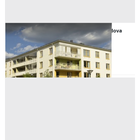
Abitazione di Tipo Economico all'asta a Padova
Offerta minima
27.200 €
20.400 €
Stanghella
(Padova)
Codice asta:
AJ762466
Asta chiusa