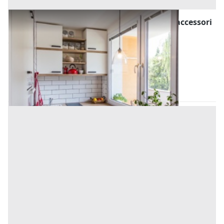
Asta Abitazione popolare su tre piani con accessori
e corte annessa
Offerta minima
22.160 €
16.620 €
Stanghella
(Padova)
Codice asta:
AJ725800
Asta chiusa