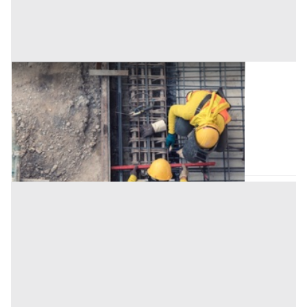
Lotto Edificabile all'asta a Padova
Offerta minima
48.000 €
36.000 €
Stanghella
(Padova)
Codice asta:
AJ752460
Asta chiusa