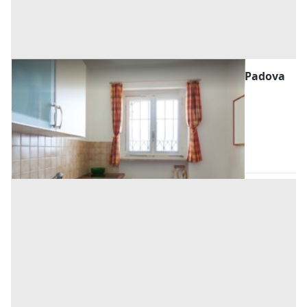
Abitazione di Tipo Ultrapopolare all'asta a Padova
Offerta minima
33.920 €
25.440 €
Stanghella
(Padova)
Codice asta:
AJ769122
Asta chiusa