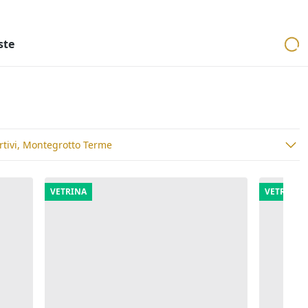
ri
Aste mobiliari
Cerca per località
Cerca in tutta Italia
ste
rtivi, Montegrotto Terme
VETRINA
VETRINA