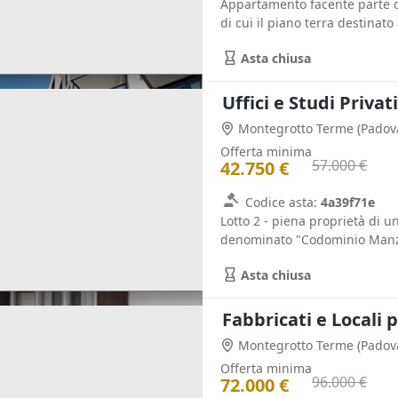
Appartamento facente parte di
di cui il piano terra destinato 
Asta chiusa
Uffici e Studi Privat
Montegrotto Terme
(Padov
Offerta minima
57.000 €
42.750 €
Codice asta:
4a39f71e
Lotto 2 - piena proprietà di 
denominato "Codominio Manzon
Asta chiusa
Fabbricati e Locali p
Montegrotto Terme
(Padov
Offerta minima
96.000 €
72.000 €