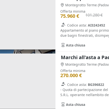
Montegrotto Terme
(Padov
Offerta minima
101.280 €
75.960 €
Codice asta:
AI3242452
Appartamento al piano primo
due bagni finestrati, disimpeg
Asta chiusa
Marchi all'asta a P
Montegrotto Terme
(Padov
Offerta minima
270.000 €
Codice asta:
BG396822
- Quota di partecipazione de
S.R.L. operante nell’ambito dei v
Asta chiusa