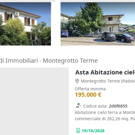
one cielo terra con
Asta Casa indipendente con c
tina
pertinenziale
180.000 €
o Terme
(Padova)
Barbarano Mossano
(Vicenza)
22/10/2026
di Immobiliari - Montegrotto Terme
Montegrotto Terme
(Padov
Offerta minima
195.000 €
Codice asta:
2d6f6855
Abitazione cielo terra a Monte
commerciale di 262,26 mq. Pia
19/10/2026