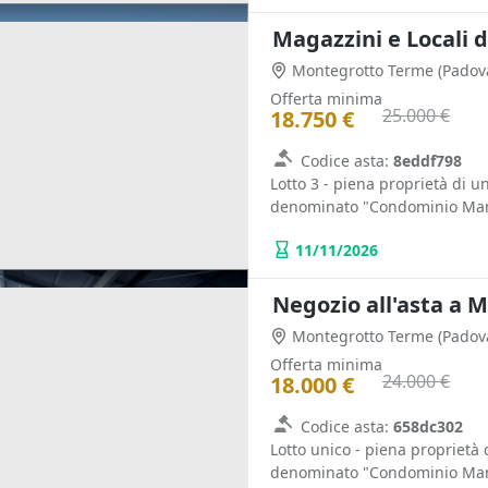
Magazzini e Locali 
Montegrotto Terme
(Padov
Offerta minima
25.000 €
18.750 €
Codice asta:
8eddf798
Lotto 3 - piena proprietà di 
denominato "Condominio Manzo
11/11/2026
Negozio all'asta a
Montegrotto Terme
(Padov
Offerta minima
24.000 €
18.000 €
Codice asta:
658dc302
Lotto unico - piena proprietà
denominato "Condominio Manz