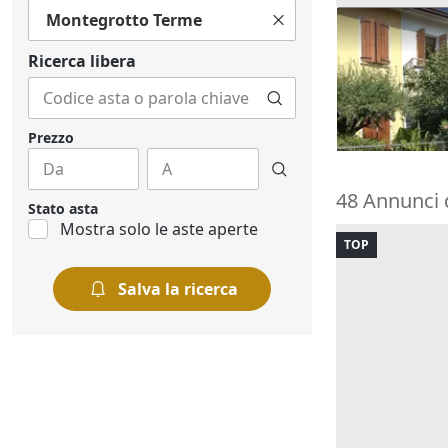
Montegrotto Terme
Asta Abitazi
cortile e can
Ricerca libera
195.000 €
Montegrott
20/10/2026
Prezzo
48 Annunci 
Stato asta
Mostra solo le aste aperte
TOP
Salva la ricerca