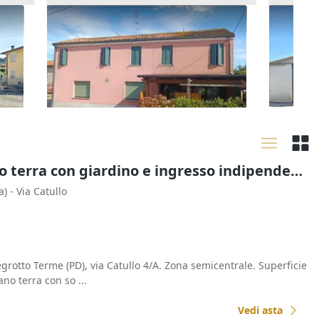
orte
Asta Quota 1/6 di locale
Asta Ca
commerciale e alloggio
uso lab
8.205 €
16.875
Rovigo
(Rovigo)
Costa 
18/09/2026
14/09
Asta Abitazione cielo terra con giardino e ingresso indipendente
a)
- Via Catullo
grotto Terme (PD), via Catullo 4/A. Zona semicentrale. Superficie
no terra con so ...
Vedi asta