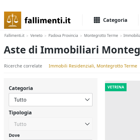
Il portale delle aste e liquidazioni giudiziali
Categoria
Fallimenti.it
Veneto
Padova Provincia
Montegrotto Terme
Immobilia
>
>
>
>
Aste di Immobiliari Monte
Ricerche correlate
Immobili Residenziali, Montegrotto Terme
VETRINA
Categoria
Tipologia
Dove