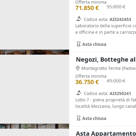
Offerta minima
95.800 €
71.850 €
Codice asta:
AI3242453
Laboratorio della superficie c
a officina e in parte a carrozze
Asta chiusa
Negozi, Botteghe al
Montegrotto Terme
(Padov
Offerta minima
49.000 €
36.750 €
Codice asta:
AI3250241
Lotto 7 - piena proprietà di 
località Mezzavia, lungo canale
Asta chiusa
Asta Appartamento 