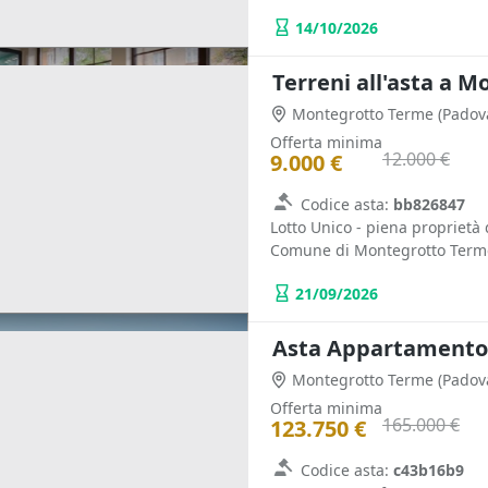
14/10/2026
Terreni all'asta a 
Montegrotto Terme
(Padov
Offerta minima
12.000 €
9.000 €
Codice asta:
bb826847
Lotto Unico - piena proprietà 
Comune di Montegrotto Terme 
21/09/2026
Montegrotto Terme
(Padov
Offerta minima
165.000 €
123.750 €
Codice asta:
c43b16b9