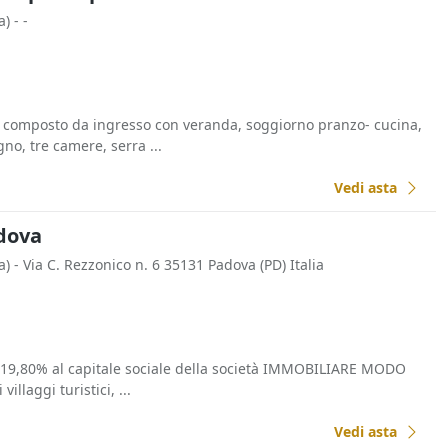
a)
- -
 composto da ingresso con veranda, soggiorno pranzo- cucina,
no, tre camere, serra ...
Vedi asta
adova
a)
- Via C. Rezzonico n. 6 35131 Padova (PD) Italia
l 19,80% al capitale sociale della società IMMOBILIARE MODO
illaggi turistici, ...
Vedi asta