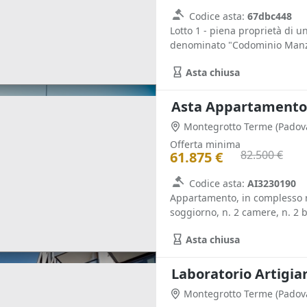
Codice asta:
67dbc448
Lotto 1 - piena proprietà di 
denominato "Codominio Manzon
Asta chiusa
Asta Appartamento 
Montegrotto Terme
(Padov
Offerta minima
82.500 €
61.875 €
Codice asta:
AI3230190
Appartamento, in complesso r
soggiorno, n. 2 camere, n. 2 b
Asta chiusa
Laboratorio Artigia
Montegrotto Terme
(Padov