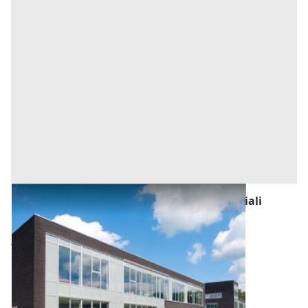
Fabbricati Costruiti per Esigenze Commerciali
all'asta a Conselve
Offerta minima
55.219 €
41.414,25 €
Conselve
(Padova)
Codice asta:
54b6f6b4
Asta chiusa