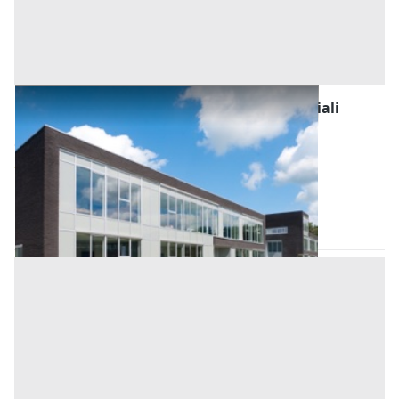
Fabbricati Costruiti per Esigenze Commerciali
all'asta a Conselve
Offerta minima
32.000 €
24.000 €
Conselve
(Padova)
Codice asta:
6feb54b5
06/10/2026