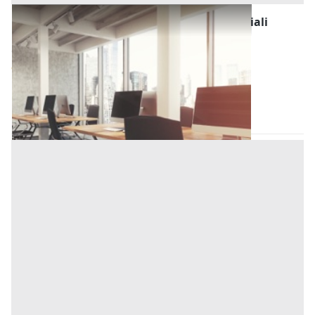
Fabbricati Costruiti per Esigenze Commerciali
all'asta a Conselve
Offerta minima
40.000 €
30.000 €
Conselve
(Padova)
Codice asta:
5a5d9368
24/11/2026