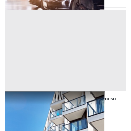
Asta chiusa
Asta Appartamento con garage e magazzino su
due livelli
Offerta minima
120.297 €
90.222,75 €
Conselve
(Padova)