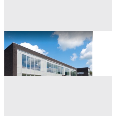
Negozio all'asta a Conselve
Offerta minima
28.000 €
21.000 €
Conselve
(Padova)
Codice asta:
91b8c23c
06/10/2026