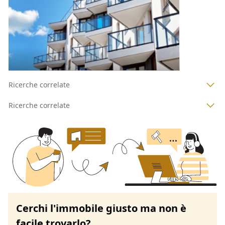
Codice asta:
095178ff
Asta chiusa
1
2
3
4
Ricerche correlate
Ricerche correlate
Cerchi l'immobile giusto ma non è
facile trovarlo?