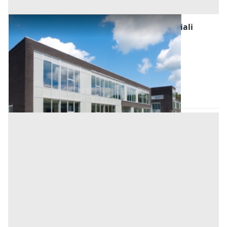
Fabbricati Costruiti per Esigenze Commerciali
all'asta a Conselve
Offerta minima
28.000 €
21.000 €
Conselve
(Padova)
Codice asta:
fc334af9
06/10/2026