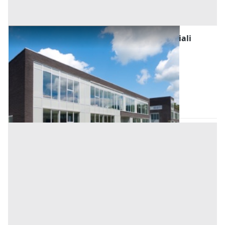
Fabbricati Costruiti per Esigenze Commerciali
all'asta a Conselve
Offerta minima
24.000 €
18.000 €
Conselve
(Padova)
Codice asta:
06bd7114
06/10/2026