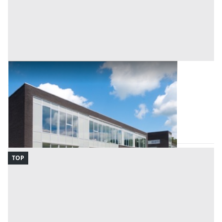
Negozio all'asta a Conselve
Offerta minima
28.000 €
21.000 €
Conselve
(Padova)
Codice asta:
3d5d9799
06/10/2026
TOP