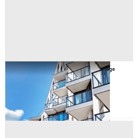
Asta Appartamento su due livelli con garage
doppio e posto auto
Offerta minima
124.162 €
93.121,50 €
Conselve
(Padova)
Codice asta:
00cf3524
Asta chiusa