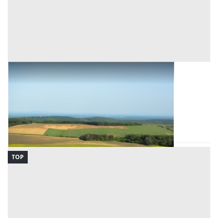
Terreni all'asta a Padova
Offerta minima
132.800 €
99.600 €
Conselve
(Padova)
Codice asta:
BN5846913780
Asta chiusa
TOP