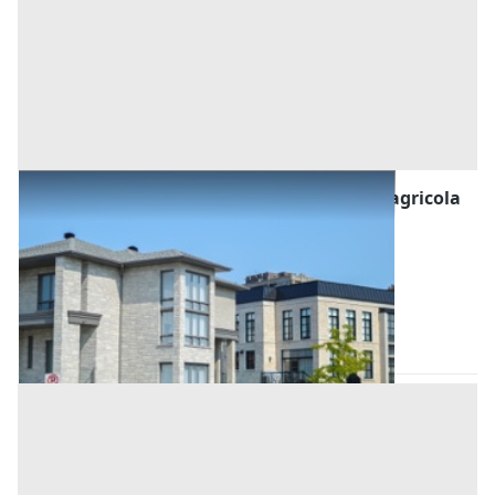
Asta Abitazione civile con area scoperta e agricola
annessa
Offerta minima
71.000 €
53.250 €
Conselve
(Padova)
Codice asta:
25958e32
Asta chiusa