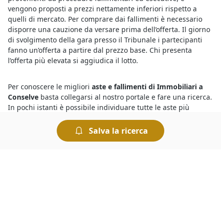
vengono proposti a prezzi nettamente inferiori rispetto a
quelli di mercato. Per comprare dai fallimenti è necessario
disporre una cauzione da versare prima dell’offerta. Il giorno
di svolgimento della gara presso il Tribunale i partecipanti
fanno un’offerta a partire dal prezzo base. Chi presenta
l’offerta più elevata si aggiudica il lotto.
Per conoscere le migliori
aste e fallimenti di Immobiliari a
Conselve
basta collegarsi al nostro portale e fare una ricerca.
In pochi istanti è possibile individuare tutte le aste più
interessanti, consultare le descrizioni dettagliate sui beni in
vendita e trovare quello che fa al caso nostro. Per ogni asta
Salva la ricerca
vengono indicati il prezzo base e il rilancio minimo: chi
intende partecipare dovrà prendere in considerazione questi
elementi per presentare la propria offerta.
Le
aste fallimentari di Immobiliari
attirano l’interesse di
parecchi utenti, ma per vincere un’asta è importante riuscire
a battere la concorrenza. Per prima cosa bisogna essere
pazienti: i potenziali acquirenti potrebbero scoraggiarsi