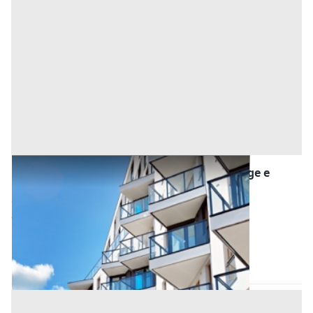
Asta Appartamento su due livelli con garage e
posto auto scoperto
Offerta minima
113.430 €
85.072,50 €
Conselve
(Padova)
Codice asta:
826f9abf
Asta chiusa