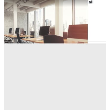
Fabbricati Costruiti per Esigenze Commerciali
all'asta a Conselve
Offerta minima
40.000 €
30.000 €
Conselve
(Padova)
Codice asta:
5c9b8d64
24/11/2026