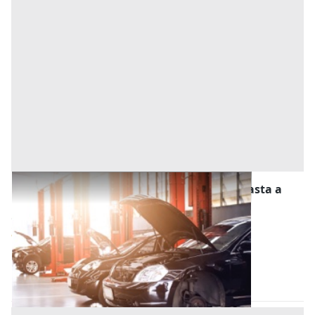
Stalle, Scuderie, Rimesse, Autorimesse all'asta a
Conselve
Offerta minima
4.523 €
3.392,25 €
Conselve
(Padova)
Codice asta:
849dcf39
Asta chiusa