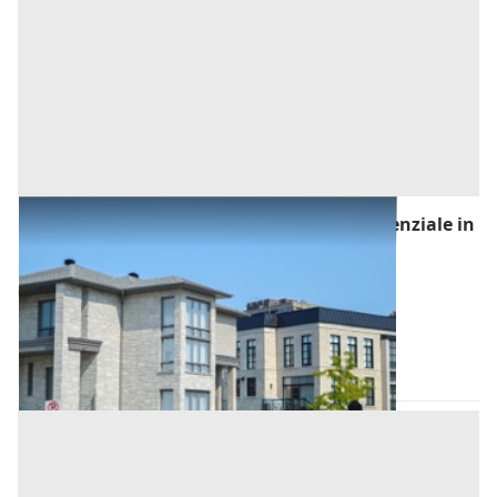
Asta Unità immobiliare con garage pertinenziale in
condominio
Offerta minima
84.000 €
63.000 €
Conselve
(Padova)
Codice asta:
bc2eff7b
Asta chiusa