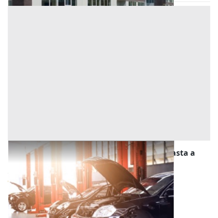
Stalle, Scuderie, Rimesse, Autorimesse all'asta a
Conselve
Offerta minima
12.194 €
9.145,50 €
Conselve
(Padova)
Codice asta:
32001190