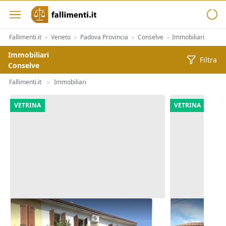
Fallimenti.it
Veneto
Padova Provincia
Conselve
Immobiliari
>
>
>
>
Immobiliari
Filtra
Conselve
Fallimenti.it
Immobiliari
>
VETRINA
VETRINA
Asta Abitazione cielo terra con
Asta Quota 1
cortile e cantina
commerciale 