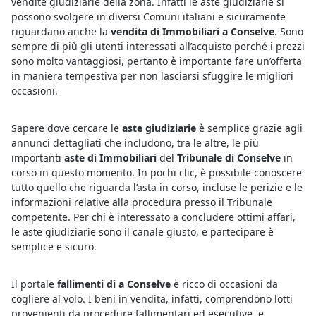
vendite giudiziarie della zona. Infatti le aste giudiziarie si
possono svolgere in diversi Comuni italiani e sicuramente
riguardano anche la
vendita di Immobiliari a Conselve
. Sono
sempre di più gli utenti interessati all’acquisto perché i prezzi
sono molto vantaggiosi, pertanto è importante fare un’offerta
in maniera tempestiva per non lasciarsi sfuggire le migliori
occasioni.
Sapere dove cercare le
aste giudiziarie
è semplice grazie agli
annunci dettagliati che includono, tra le altre, le più
importanti
aste di Immobiliari
del
Tribunale di Conselve
in
corso in questo momento. In pochi clic, è possibile conoscere
tutto quello che riguarda l’asta in corso, incluse le perizie e le
informazioni relative alla procedura presso il Tribunale
competente. Per chi è interessato a concludere ottimi affari,
le aste giudiziarie sono il canale giusto, e partecipare è
semplice e sicuro.
Il portale
fallimenti di a Conselve
è ricco di occasioni da
cogliere al volo. I beni in vendita, infatti, comprendono lotti
provenienti da procedure fallimentari ed esecutive, e