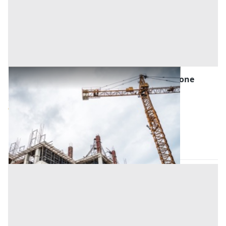
Porzione di Fabbricato in Corso di Costruzione
all'asta a Padova
Offerta minima
125.000 €
93.750 €
Conselve
(Padova)
Codice asta:
BN5846913778
Asta chiusa