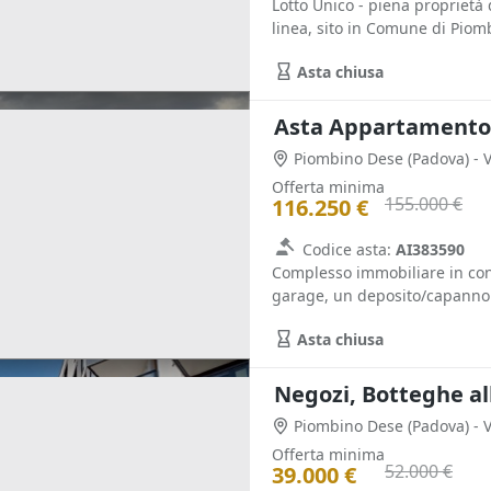
Lotto Unico - piena proprietà 
linea, sito in Comune di Piomb
Asta chiusa
Piombino Dese
(Padova)
- 
Offerta minima
155.000 €
116.250 €
Codice asta:
AI383590
Complesso immobiliare in con
garage, un deposito/capannone
Asta chiusa
Negozi, Botteghe al
Piombino Dese
(Padova)
- 
Offerta minima
52.000 €
39.000 €