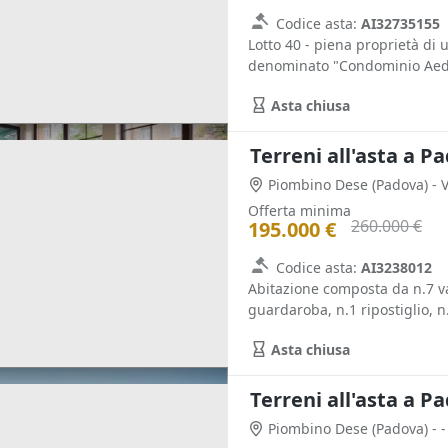
Codice asta:
AI32735155
Lotto 40 - piena proprietà di 
denominato "Condominio Aedes 
Asta chiusa
Terreni all'asta a P
Piombino Dese
(Padova)
- 
Offerta minima
260.000 €
195.000 €
Codice asta:
AI3238012
Abitazione composta da n.7 va
guardaroba, n.1 ripostiglio, n.1
Asta chiusa
Terreni all'asta a P
Piombino Dese
(Padova)
- -