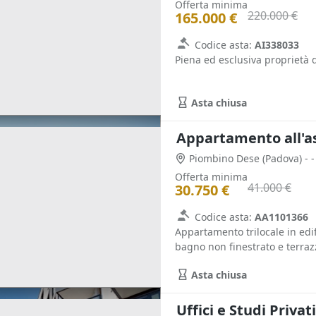
Offerta minima
220.000 €
165.000 €
Codice asta:
AI338033
Piena ed esclusiva proprietà d
Asta chiusa
Appartamento all'a
Piombino Dese
(Padova)
- -
Offerta minima
41.000 €
30.750 €
Codice asta:
AA1101366
Appartamento trilocale in ed
bagno non finestrato e terrazz
Asta chiusa
Uffici e Studi Privat