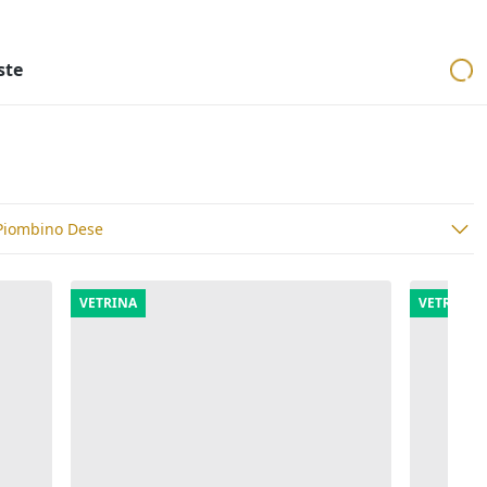
ri
Aste mobiliari
Cerca per località
Cerca in tutta Italia
ste
 Piombino Dese
VETRINA
VETRINA