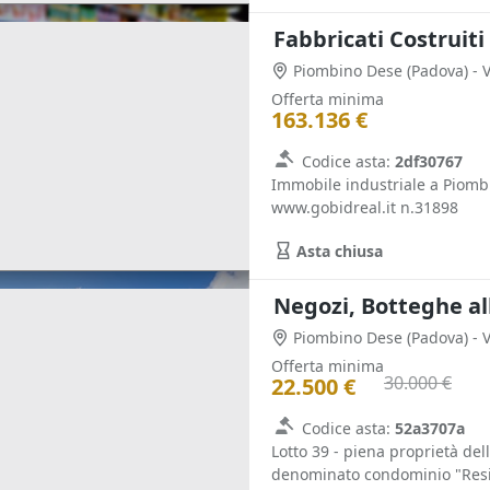
Piombino Dese
(Padova)
- 
Offerta minima
163.136 €
Codice asta:
2df30767
Immobile industriale a Piombi
www.gobidreal.it n.31898
Asta chiusa
Negozi, Botteghe al
Piombino Dese
(Padova)
- 
Offerta minima
30.000 €
22.500 €
Codice asta:
52a3707a
Lotto 39 - piena proprietà del
denominato condominio "Reside