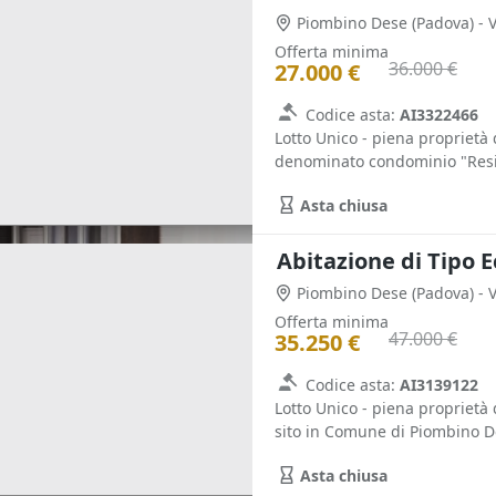
Piombino Dese
(Padova)
- 
Offerta minima
36.000 €
27.000 €
Codice asta:
AI3322466
Lotto Unico - piena proprietà
denominato condominio "Reside
Asta chiusa
Abitazione di Tipo 
Piombino Dese
(Padova)
- 
Offerta minima
47.000 €
35.250 €
Codice asta:
AI3139122
Lotto Unico - piena proprietà
sito in Comune di Piombino Des
Asta chiusa