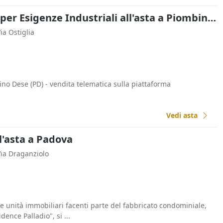
Fabbricati Costruiti per Esigenze Industriali all'asta a Piombino Dese
Via Ostiglia
no Dese (PD) - vendita telematica sulla piattaforma
Vedi asta
l'asta a Padova
Via Draganziolo
le unità immobiliari facenti parte del fabbricato condominiale,
nce Palladio", si ...