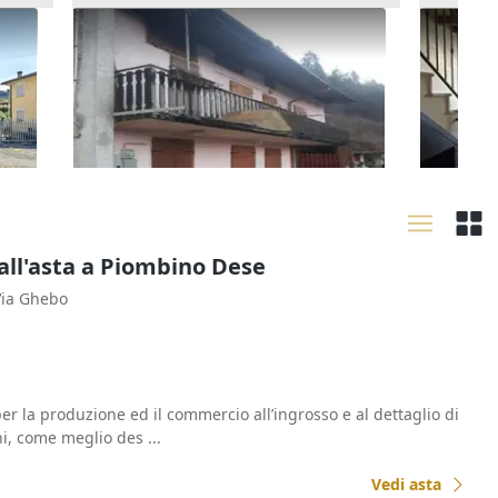
orte
Asta Appartamento di tre piani
Asta Al
giardin
12.656 €
80.160
Arsiè
(Belluno)
Arzig
10/09/2026
17/09
all'asta a Piombino Dese
Via Ghebo
r la produzione ed il commercio all’ingrosso e al dettaglio di
i, come meglio des ...
Vedi asta