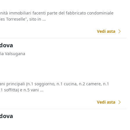
unità immobiliari facenti parte del fabbricato condominiale
Torreselle", sito in ...
Vedi asta
adova
Via Valsugana
ni principali (n.1 soggiorno, n.1 cucina, n.2 camere, n.1
 soffitta) e n.5 vani ...
Vedi asta
adova