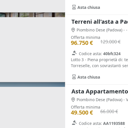
Asta chiusa
Terreni all'asta a P
Piombino Dese
(Padova)
- -
Offerta minima
129.000 €
96.750 €
Codice asta:
40bfc324
Lotto 3 - Piena proprietà di: t
Torreselle, con sovrastanti ser
Asta chiusa
Asta Appartamento c
Piombino Dese
(Padova)
- 
Offerta minima
66.000 €
49.500 €
Codice asta:
AA1193588