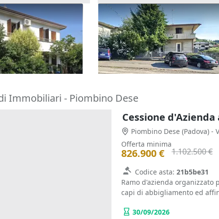
one cielo terra con
Asta Casa indipendente con c
tina
pertinenziale
180.000 €
o Terme
(Padova)
Barbarano Mossano
(Vicenza)
22/10/2026
di Immobiliari - Piombino Dese
Cessione d'Azienda 
Piombino Dese
(Padova)
- 
Offerta minima
1.102.500 €
826.900 €
Codice asta:
21b5be31
Ramo d'azienda organizzato pe
capi di abbigliamento ed affin
30/09/2026