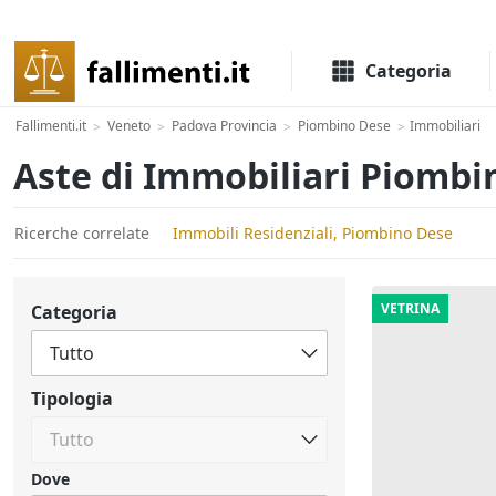
Il portale delle aste e liquidazioni giudiziali
Categoria
Fallimenti.it
Veneto
Padova Provincia
Piombino Dese
Immobiliari
>
>
>
>
Aste di Immobiliari Piombi
Ricerche correlate
Immobili Residenziali, Piombino Dese
VETRINA
Categoria
Tipologia
Dove