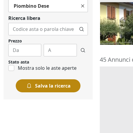
Piombino Dese
Asta Abitazi
cortile e can
Ricerca libera
195.000 €
Montegrott
20/10/2026
Prezzo
45 Annunci 
Stato asta
Mostra solo le aste aperte
Salva la ricerca