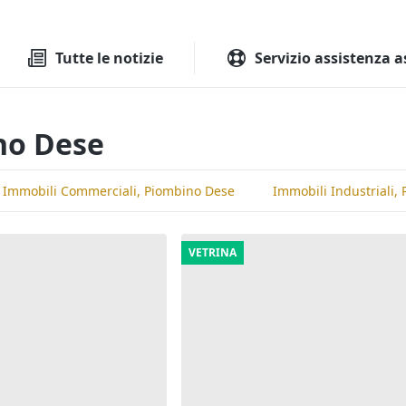
Tutte le aste
Aste immobilia
Tutte le notizie
Servizio assistenza a
no Dese
Immobili Commerciali, Piombino Dese
Immobili Industriali,
VETRINA