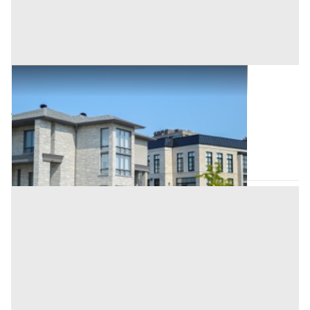
Abitazione di Tipo Civile all'asta a Padova
Offerta minima
64.000 €
48.000 €
Megliadino San Vitale
(Padova)
Codice asta:
79522424
Asta chiusa