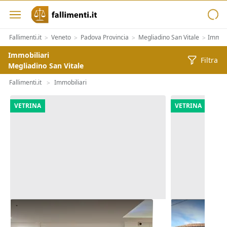
Fallimenti.it
Veneto
Padova Provincia
Megliadino San Vitale
Immobi
>
>
>
>
Immobiliari
Filtra
Megliadino San Vitale
Fallimenti.it
Immobiliari
>
VETRINA
VETRINA
Asta Negozio in centro
Asta Quota 1
commerciale
commerciale 