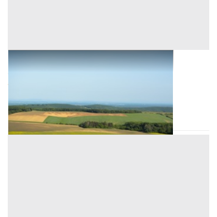
Terreni all'asta a Padova
Offerta minima
10.960 €
8.220 €
Megliadino San Vitale
(Padova)
Codice asta:
AJ7347958
Asta chiusa