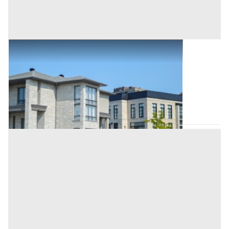
Asta Abitazione di tipo civile su due livelli
Offerta minima
27.499 €
20.624 €
Megliadino San Vitale
(Padova)
Codice asta:
689db75e
Asta chiusa