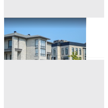
Abitazione di Tipo Civile all'asta a Padova
Offerta minima
106.800 €
80.100 €
Megliadino San Vitale
(Padova)
Codice asta:
4d58f5e7
Asta chiusa