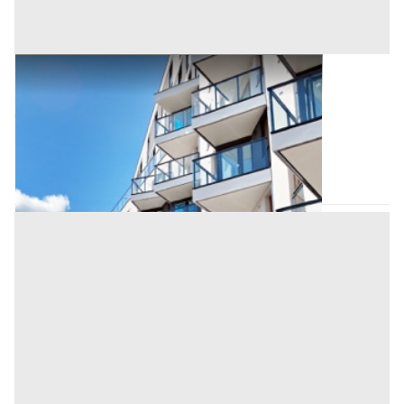
Appartamento all'asta a Padova
Offerta minima
86.600 €
65.000 €
Megliadino San Vitale
(Padova)
Codice asta:
BN5271255
Asta chiusa