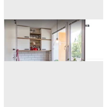
Abitazione di Tipo Popolare all'asta a Padova
Offerta minima
18.600 €
13.950 €
Megliadino San Vitale
(Padova)
Codice asta:
AJ7354622
Asta chiusa