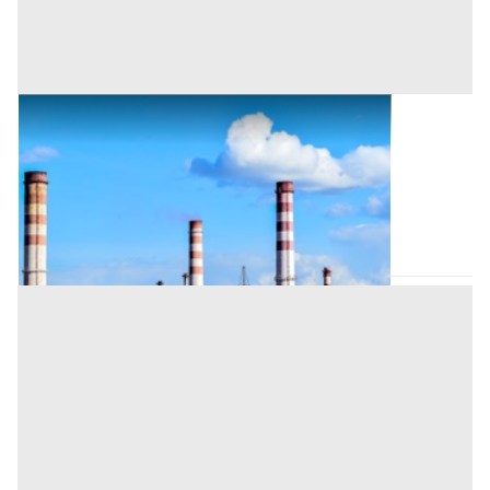
Opifici all'asta a Padova
Offerta minima
76.000 €
57.000 €
Megliadino San Vitale
(Padova)
Codice asta:
AJ796891
Asta chiusa