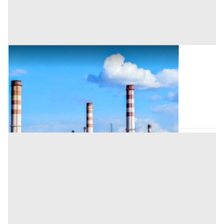
Opifici all'asta a Padova
Offerta minima
88.000 €
66.000 €
Megliadino San Vitale
(Padova)
Codice asta:
AJ796890
Asta chiusa