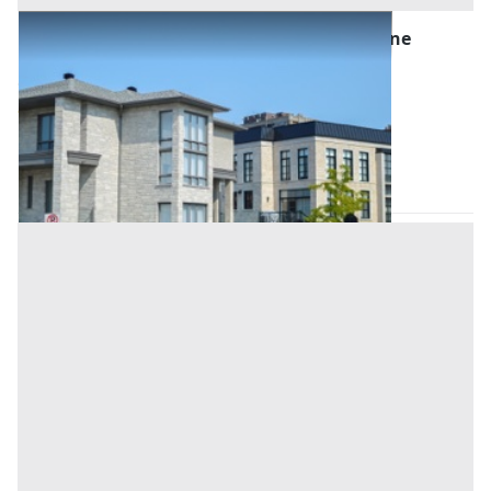
Asta Abitazione di tipo civile con costruzione
accessoria e pertinenza esclusiva
Offerta minima
33.300 €
24.975 €
Megliadino San Vitale
(Padova)
Codice asta:
70c9696f
09/09/2026