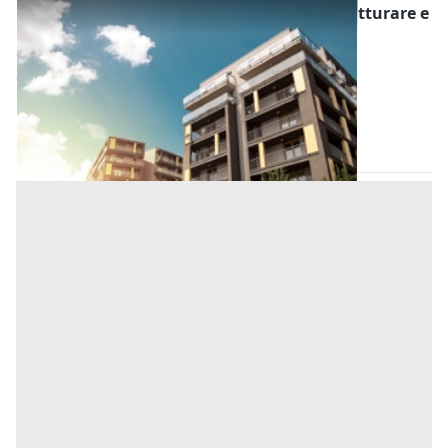
Asta Appartamento con 6 camere da ristrutturare e
deposito annesso
Offerta minima
80.000 €
Megliadino San Vitale
(Padova)
Codice asta:
7a8c52d3
17/11/2026