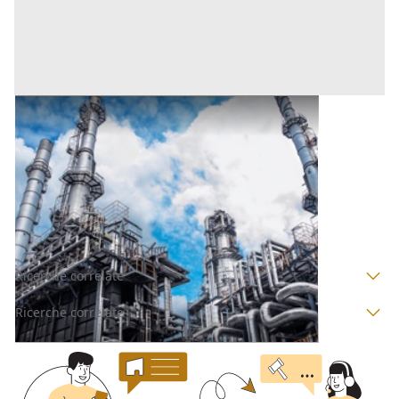
Opificio Industriale all'asta a Padova
Offerta minima
161.000 €
121.000 €
Megliadino San Vitale
(Padova)
Codice asta:
BN5311255
Asta chiusa
Ricerche correlate
Ricerche correlate