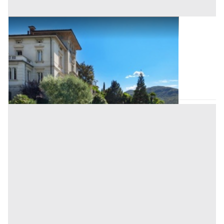
Asta Porzione di villetta trifamiliare
Offerta minima
20.000 €
Megliadino San Vitale
(Padova)
Codice asta:
f42db152
Asta chiusa