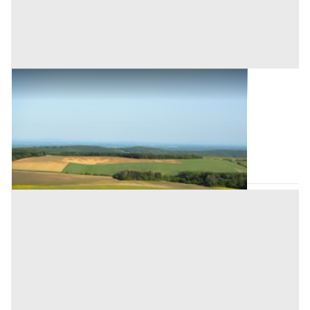
Terreni all'asta a Padova
Offerta minima
14.320 €
10.740 €
Megliadino San Vitale
(Padova)
Codice asta:
AJ7347957
Asta chiusa