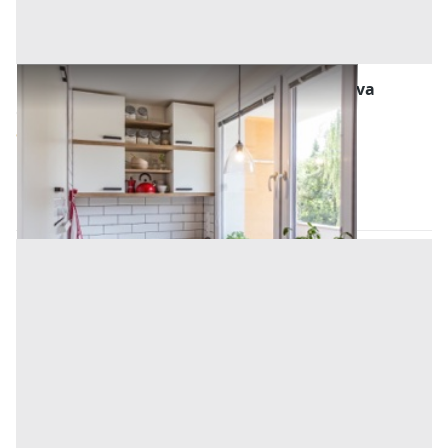
Abitazione di Tipo Popolare all'asta a Padova
Offerta minima
116.000 €
87.000 €
Megliadino San Vitale
(Padova)
Codice asta:
AJ7209122
Asta chiusa