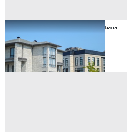
Asta Abitazione civile con garage e area urbana
Offerta minima
27.660 €
20.745 €
Megliadino San Vitale
(Padova)
Codice asta:
23ab8680
Asta chiusa