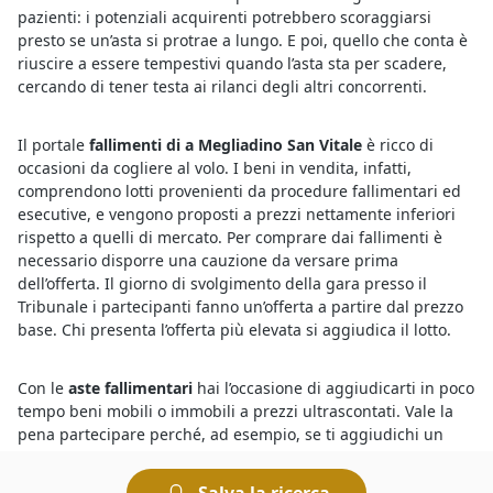
pazienti: i potenziali acquirenti potrebbero scoraggiarsi
presto se un’asta si protrae a lungo. E poi, quello che conta è
riuscire a essere tempestivi quando l’asta sta per scadere,
cercando di tener testa ai rilanci degli altri concorrenti.
Il portale
fallimenti di a Megliadino San Vitale
è ricco di
occasioni da cogliere al volo. I beni in vendita, infatti,
comprendono lotti provenienti da procedure fallimentari ed
esecutive, e vengono proposti a prezzi nettamente inferiori
rispetto a quelli di mercato. Per comprare dai fallimenti è
necessario disporre una cauzione da versare prima
dell’offerta. Il giorno di svolgimento della gara presso il
Tribunale i partecipanti fanno un’offerta a partire dal prezzo
base. Chi presenta l’offerta più elevata si aggiudica il lotto.
Con le
aste fallimentari
hai l’occasione di aggiudicarti in poco
tempo beni mobili o immobili a prezzi ultrascontati. Vale la
pena partecipare perché, ad esempio, se ti aggiudichi un
immobile all’asta potrai risparmiare sulle altre spese
normalmente richieste per la compravendita immobiliare,