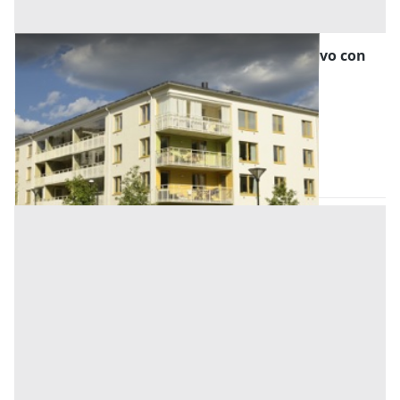
Asta Abitazione in cattivo stato conservativo con
magazzino e tettoia
Offerta minima
84.000 €
63.000 €
Megliadino San Vitale
(Padova)
Codice asta:
AI3459024
Asta chiusa