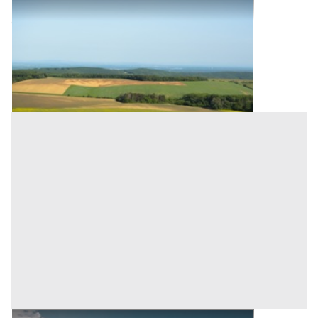
Terreni all'asta a Megliadino San Vitale
Offerta minima
14.720 €
Megliadino San Vitale
(Padova)
Codice asta:
a33b5f1f
17/11/2026