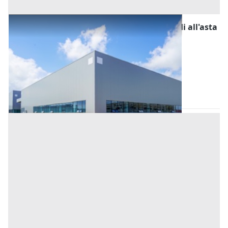
Fabbricati Costruiti per Esigenze Industriali all'asta
a Padova
Offerta minima
1.717.000 €
1.287.750 €
Selvazzano Dentro
(Padova)
Codice asta:
0219dfe5
Asta chiusa