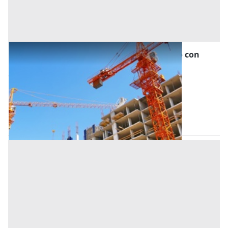
Asta Unità immobiliare al grezzo avanzato con
scoperto esclusivo e parcheggio privato
Offerta minima
144.000 €
108.000 €
Selvazzano Dentro
(Padova)
Codice asta:
8566e856
Asta chiusa