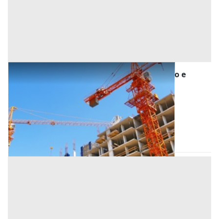
Asta Fabbricato in costruzione con giardino e
garage
Offerta minima
195.000 €
146.250 €
Selvazzano Dentro
(Padova)
Codice asta:
8251aa32
Asta chiusa