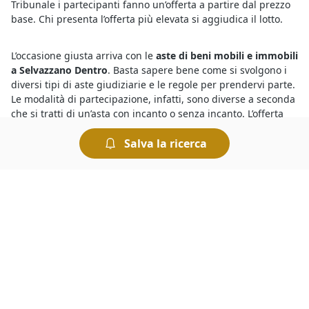
Tribunale i partecipanti fanno un’offerta a partire dal prezzo
base. Chi presenta l’offerta più elevata si aggiudica il lotto.
L’occasione giusta arriva con le
aste di beni mobili e immobili
a Selvazzano Dentro
. Basta sapere bene come si svolgono i
diversi tipi di aste giudiziarie e le regole per prendervi parte.
Le modalità di partecipazione, infatti, sono diverse a seconda
che si tratti di un’asta con incanto o senza incanto. L’offerta
dovrà essere presentata, a seconda dei casi, in busta chiusa
Salva la ricerca
oppure pubblicamente. Le modalità di svolgimento dell’asta
sono sempre indicate nel bando di vendita.
Per conoscere le migliori
aste e fallimenti di Immobiliari a
Selvazzano Dentro
basta collegarsi al nostro portale e fare
una ricerca. In pochi istanti è possibile individuare tutte le
aste più interessanti, consultare le descrizioni dettagliate sui
beni in vendita e trovare quello che fa al caso nostro. Per
ogni asta vengono indicati il prezzo base e il rilancio minimo:
chi intende partecipare dovrà prendere in considerazione
questi elementi per presentare la propria offerta.