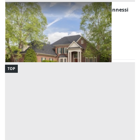
Asta Porzione di bifamiliare con garage e annessi
rustici
Offerta minima
314.000 €
235.500 €
Selvazzano Dentro
(Padova)
Codice asta:
32bf5f4c
23/09/2026
TOP