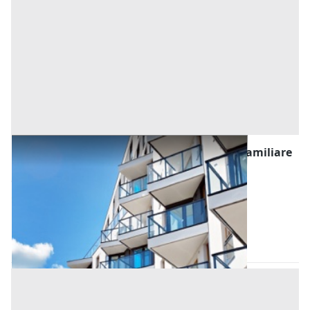
Asta Appartamento piano terra in casa bifamiliare
con locali sgombero
Offerta minima
76.000 €
57.000 €
Selvazzano Dentro
(Padova)
Codice asta:
db35d8b0
Asta chiusa