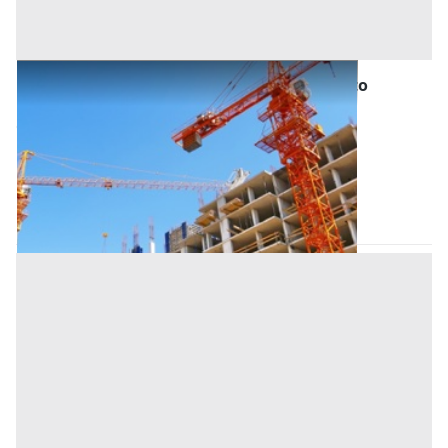
Asta Fabbricato in costruzione con scoperto
esclusivo e garage condiviso
Offerta minima
170.000 €
127.500 €
Selvazzano Dentro
(Padova)
Codice asta:
15d7135f
Asta chiusa