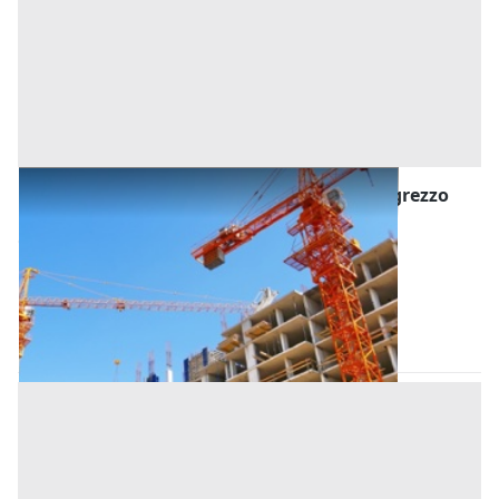
Asta Fabbricato in corso di costruzione al grezzo
avanzato con pertinenza
Offerta minima
150.000 €
112.500 €
Selvazzano Dentro
(Padova)
Codice asta:
8308ad1f
Asta chiusa