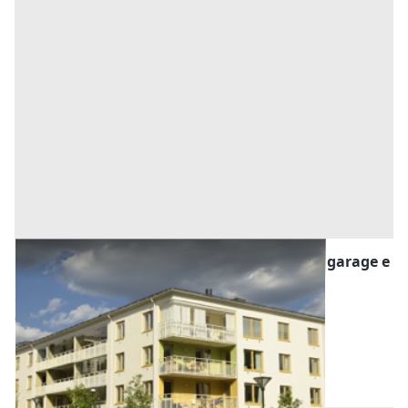
Asta Porzione immobiliare bifamiliare con garage e
magazzino
Offerta minima
80.000 €
60.000 €
Selvazzano Dentro
(Padova)
Codice asta:
AI3393588
Asta chiusa