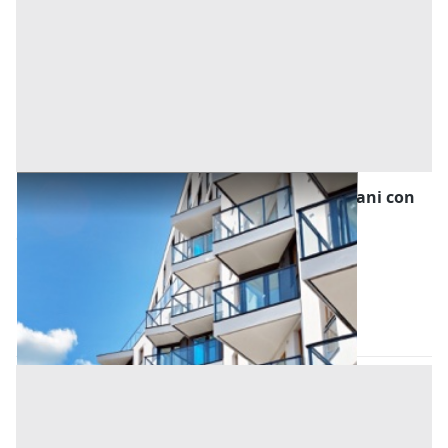
Asta Appartamento unifamiliare su due piani con
autorimessa e cortile esclusivo
Offerta minima
239.000 €
179.250 €
Selvazzano Dentro
(Padova)
Codice asta:
ed14c875
Asta chiusa