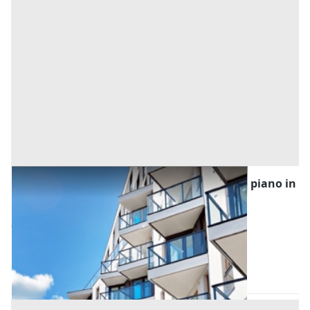
Asta Appartamento con garage al secondo piano in
condominio
Offerta minima
80.000 €
60.000 €
Selvazzano Dentro
(Padova)
Codice asta:
935ad738
Asta chiusa