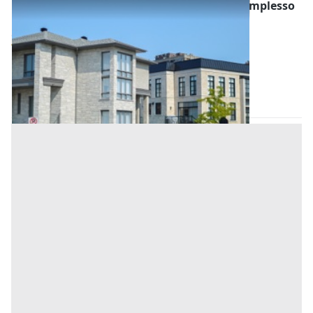
Asta Appartamento civile con garage in complesso
condominiale
Offerta minima
94.000 €
70.500 €
Selvazzano Dentro
(Padova)
Codice asta:
c5b03d98
19/10/2026