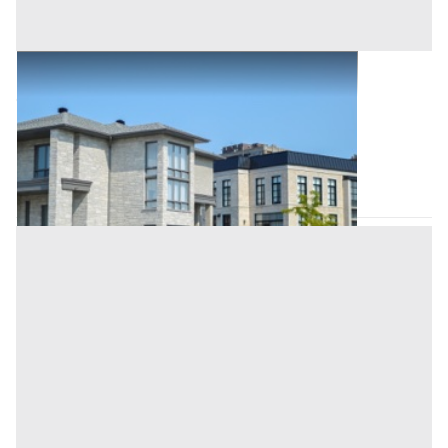
Abitazione di Tipo Civile all'asta a Padova
Offerta minima
154.000 €
115.500 €
Selvazzano Dentro
(Padova)
Codice asta:
7bfcdb9a
Asta chiusa