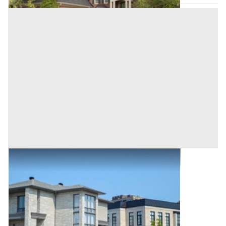
Abitazione di Tipo Civile all'asta a Padova
Offerta minima
172.000 €
129.000 €
Selvazzano Dentro
(Padova)
Codice asta:
542923f6
Asta chiusa