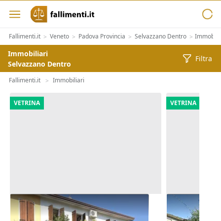
Fallimenti.it
Veneto
Padova Provincia
Selvazzano Dentro
Immobilia
>
>
>
>
Immobiliari
Filtra
Selvazzano Dentro
Fallimenti.it
Immobiliari
>
VETRINA
VETRINA
Asta Abitazione cielo terra con
Asta Casa in
cortile e cantina
pertinenzial