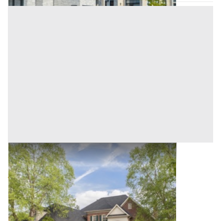
Villini all'asta a Padova
Offerta minima
646.300 €
484.725 €
Selvazzano Dentro
(Padova)
Codice asta:
AB04271370
Asta chiusa