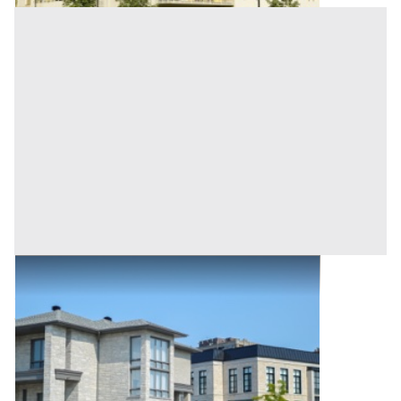
Abitazione di Tipo Civile all'asta a Padova
Offerta minima
115.000 €
86.250 €
Selvazzano Dentro
(Padova)
Codice asta:
67aeb8de
Asta chiusa