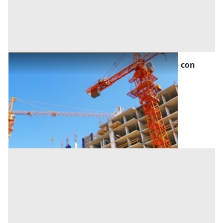
Asta Unità immobiliare al grezzo avanzato con
scoperto di pertinenza
Offerta minima
162.000 €
121.500 €
Selvazzano Dentro
(Padova)
Codice asta:
b09c952d
Asta chiusa