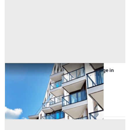
Asta Appartamento su due livelli con garage in
complesso condominiale
Offerta minima
141.000 €
105.750 €
Selvazzano Dentro
(Padova)
Codice asta:
c8d00fc3
Asta chiusa