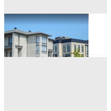
Abitazione di Tipo Civile all'asta a Padova
Offerta minima
265.000 €
198.750 €
Selvazzano Dentro
(Padova)
Codice asta:
84f9615b
Asta chiusa