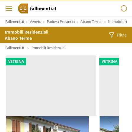
Fallimenti.it
Veneto
Padova Provincia
Abano Terme
Immobiliari
>
>
>
>
>
Immobili Residenziali
Filtra
Abano Terme
Fallimenti.it
Immobili Residenziali
>
VETRINA
VETRINA
Asta Abitazione cielo terra con
Asta Casa in
cortile e cantina
pertinenzial