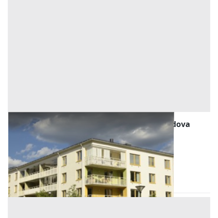
Abitazione di Tipo Economico all'asta a Padova
Offerta minima
75.000 €
56.250 €
Abano Terme
(Padova)
Codice asta:
AA1220255
Asta chiusa