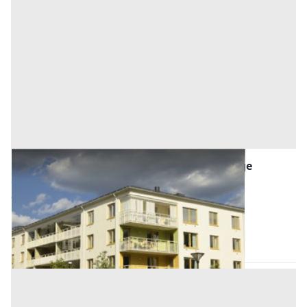
Asta Bilocale con terrazza, cantina e garage
Offerta minima
109.000 €
81.750 €
Abano Terme
(Padova)
Codice asta:
AI372481
Asta chiusa