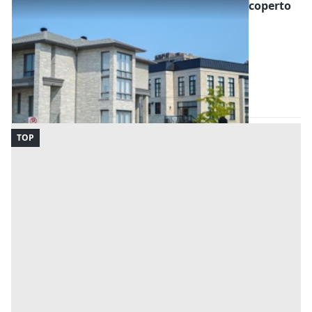
Asta Porzione di bifamiliare con garage e scoperto
esclusivo
Offerta minima
260.600 €
195.450 €
Abano Terme
(Padova)
Codice asta:
f0197b8b
Asta chiusa
TOP