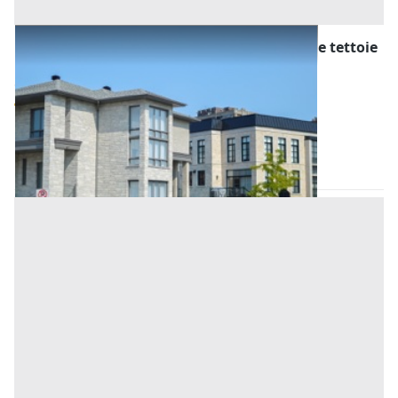
Asta Villa monofamiliare con autorimesse e tettoie
su tre livelli
Offerta minima
535.000 €
401.250 €
Abano Terme
(Padova)
Codice asta:
12295c41
Asta chiusa