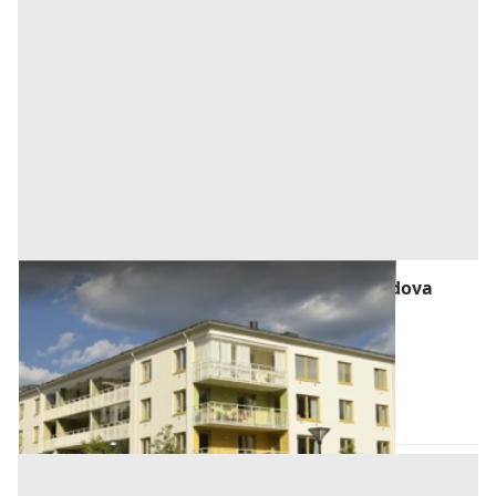
Abitazione di Tipo Economico all'asta a Padova
Offerta minima
328.600 €
247.000 €
Abano Terme
(Padova)
Codice asta:
EW425792
Asta chiusa