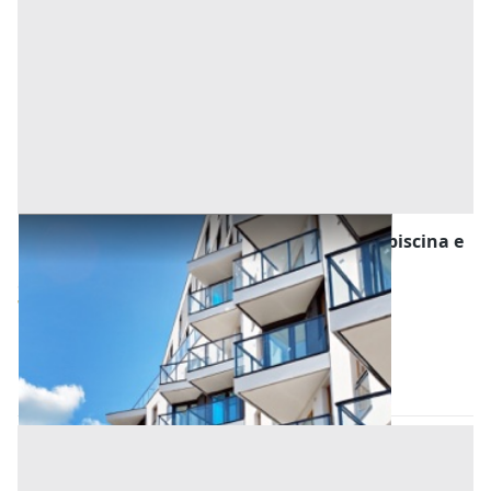
Asta Pregiato complesso immobiliare con piscina e
campo da tennis
Offerta minima
1.035.000 €
776.250 €
Abano Terme
(Padova)
Codice asta:
AA1272477
Asta chiusa