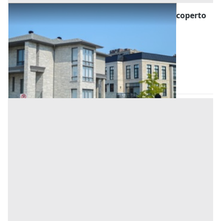
Asta Porzione di bifamiliare con garage e scoperto
esclusivo
Offerta minima
260.600 €
195.450 €
Abano Terme
(Padova)
Codice asta:
b1535a22
Asta chiusa