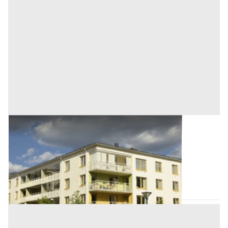
Asta Bilocale con terrazza e garage
Offerta minima
99.800 €
74.850 €
Abano Terme
(Padova)
Codice asta:
AI372478
Asta chiusa