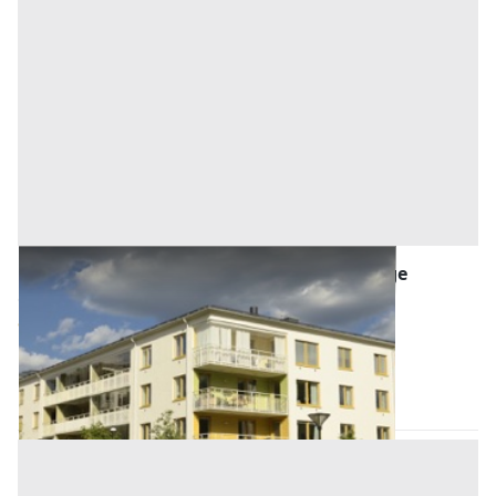
Asta Bilocale con terrazza, cantina e garage
Offerta minima
111.000 €
83.250 €
Abano Terme
(Padova)
Codice asta:
AI372480
Asta chiusa