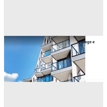
Asta Appartamento al terzo piano con garage e
ripostigli
Offerta minima
95.000 €
71.250 €
Abano Terme
(Padova)
Codice asta:
873db7e1
Asta chiusa