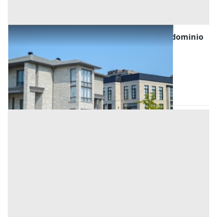
Asta Appartamento con posto auto in condominio
Offerta minima
27.000 €
20.250 €
Abano Terme
(Padova)
Codice asta:
64c9d920
Asta chiusa