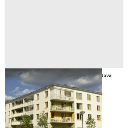
Abitazione di Tipo Economico all'asta a Padova
Offerta minima
171.000 €
129.000 €
Abano Terme
(Padova)
Codice asta:
EW425791
Asta chiusa
1
2
3