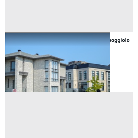
Asta Abitazione con due camere, bagno e poggiolo
in condominio
Offerta minima
76.000 €
57.000 €
Abano Terme
(Padova)
Codice asta:
eb15c586
Asta chiusa