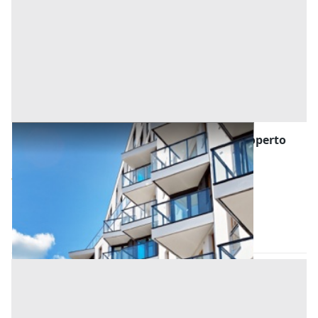
Asta Appartamento al primo piano con scoperto
esclusivo e poggiolo
Offerta minima
102.000 €
76.500 €
Abano Terme
(Padova)
Codice asta:
605475c0
Asta chiusa