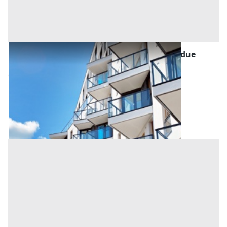
Asta Appartamento semi indipendente su due
piani con ingresso sotto portico
Offerta minima
198.000 €
148.500 €
Abano Terme
(Padova)
Codice asta:
90364ef5
Asta chiusa