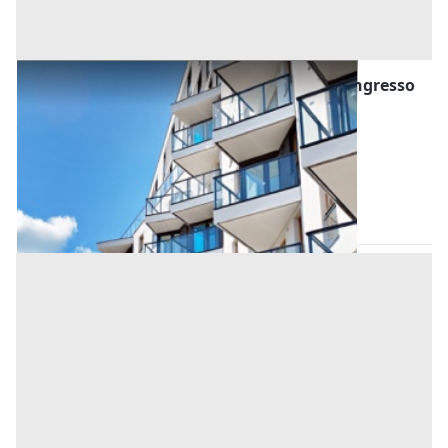
Asta Appartamento su quattro piani con ingresso
indipendente e garage.
Offerta minima
177.000 €
132.750 €
Abano Terme
(Padova)
Codice asta:
f4448d3e
Asta chiusa