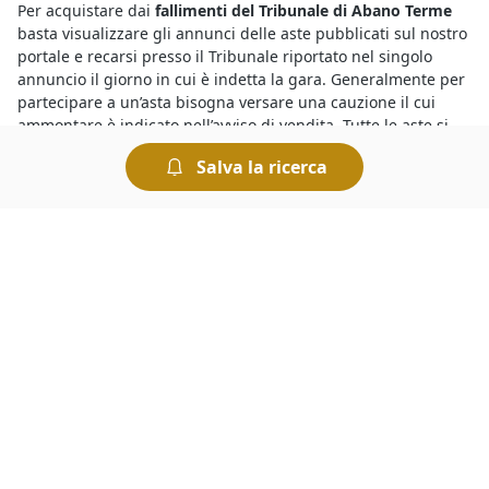
Per acquistare dai
fallimenti del Tribunale di Abano Terme
basta visualizzare gli annunci delle aste pubblicati sul nostro
portale e recarsi presso il Tribunale riportato nel singolo
annuncio il giorno in cui è indetta la gara. Generalmente per
partecipare a un’asta bisogna versare una cauzione il cui
ammontare è indicato nell’avviso di vendita. Tutte le aste si
svolgono al miglior offerente per cui si aggiudica il bene chi
Salva la ricerca
presenta l’offerta più elevata.
Il portale
fallimenti di a Abano Terme
è ricco di occasioni da
cogliere al volo. I beni in vendita, infatti, comprendono lotti
provenienti da procedure fallimentari ed esecutive, e
vengono proposti a prezzi nettamente inferiori rispetto a
quelli di mercato. Per comprare dai fallimenti è necessario
disporre una cauzione da versare prima dell’offerta. Il giorno
di svolgimento della gara presso il Tribunale i partecipanti
fanno un’offerta a partire dal prezzo base. Chi presenta
l’offerta più elevata si aggiudica il lotto.