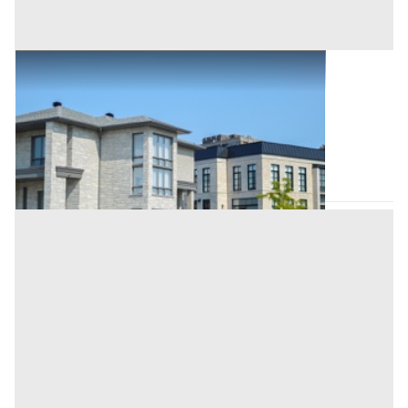
Abitazione di Tipo Civile all'asta a Padova
Offerta minima
17.100 €
12.825 €
Abano Terme
(Padova)
Codice asta:
c3fb5897
Asta chiusa