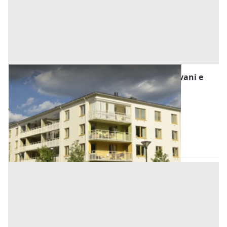
Asta Appartamento al piano terra con tre vani e
accessori
Offerta minima
56.000 €
42.000 €
Abano Terme
(Padova)
Codice asta:
2c6566a8
Asta chiusa