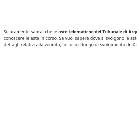
Sicuramente saprai che le
aste telematiche del Tribunale di Arq
conoscere le aste in corso. Se vuoi sapere dove si svolgono le ast
dettagli relativi alla vendita, incluso il luogo di svolgimento dell’a
Per acquistare dai
fallimenti del Tribunale di Arquà Petrarca
bas
giorno in cui è indetta la gara. Generalmente per partecipare a u
per cui si aggiudica il bene chi presenta l’offerta più elevata.
Per conoscere le migliori
aste e fallimenti di Immobili Residenzi
interessanti, consultare le descrizioni dettagliate sui beni in ven
dovrà prendere in considerazione questi elementi per presentare 
Con le
aste fallimentari
hai l’occasione di aggiudicarti in poco t
all’asta potrai risparmiare sulle altre spese normalmente richie
chiunque può partecipare a un’asta fallimentare - ad eccezione de