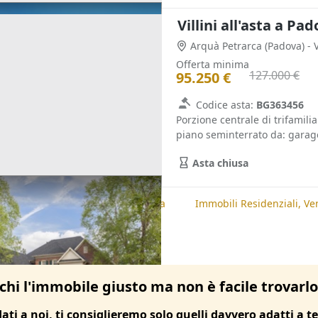
Villini all'asta a Pa
Arquà Petrarca
(Padova)
- 
Offerta minima
127.000 €
95.250 €
Codice asta:
BG363456
Porzione centrale di trifamili
piano seminterrato da: garage 
Asta chiusa
te
Immobili Residenziali, Padova
Immobili Residenziali, Ve
chi l'immobile giusto ma non è facile trovarl
dati a noi, ti consiglieremo solo quelli davvero adatti a te