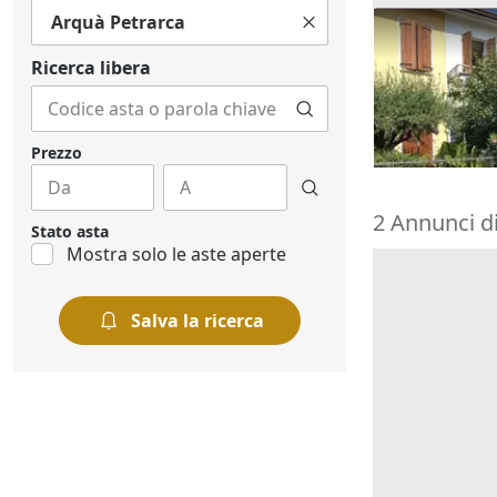
Arquà Petrarca
Asta Abitazi
cortile e can
Ricerca libera
195.000 €
Montegrott
20/10/2026
Prezzo
2 Annunci di
Stato asta
Mostra solo le aste aperte
Salva la ricerca