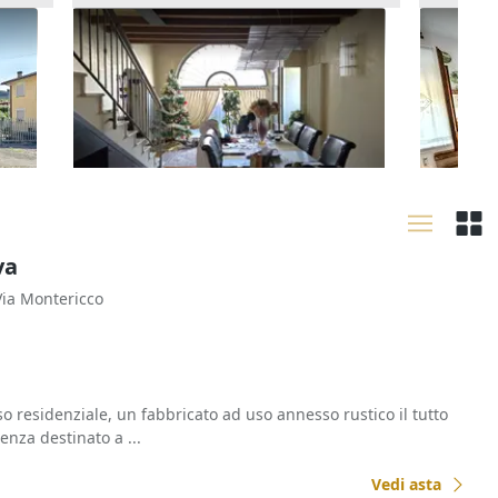
orte
Asta Alloggio duplex con
Asta A
giardinetto e garage
primo (
80.160 €
157.29
Arzignano
(Vicenza)
Zevio
17/09/2026
29/09
va
Via Montericco
so residenziale, un fabbricato ad uso annesso rustico il tutto
enza destinato a ...
Vedi asta