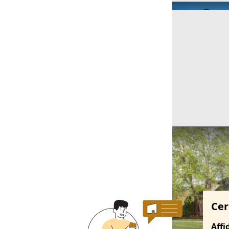
Ricerche correla
Cer
Affi