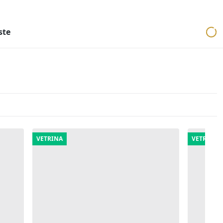
ri
Aste mobiliari
Cerca per località
Cerca in tutta Italia
ste
VETRINA
VETRINA