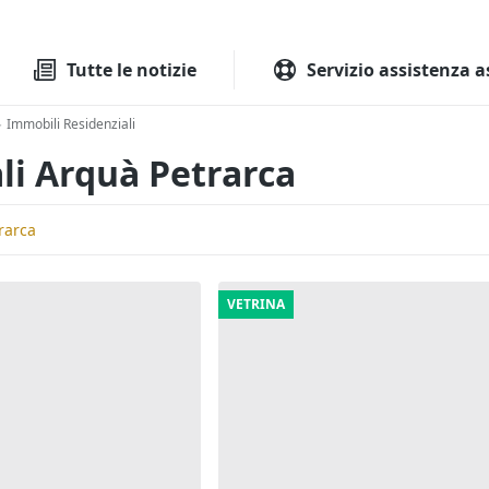
Tutte le aste
Aste immobilia
Tutte le notizie
Servizio assistenza a
Immobili Residenziali
>
li Arquà Petrarca
trarca
VETRINA