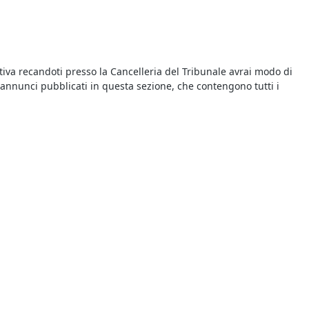
iva recandoti presso la Cancelleria del Tribunale avrai modo di
i annunci pubblicati in questa sezione, che contengono tutti i
e recarsi presso il Tribunale riportato nel singolo annuncio il
’avviso di vendita. Tutte le aste si svolgono al miglior offerente
erca. In pochi istanti è possibile individuare tutte le aste più
dicati il prezzo base e il rilancio minimo: chi intende partecipare
rtecipare perché, ad esempio, se ti aggiudichi un immobile
arili e quelle di intermediazione. Non dimenticare, poi, che
vocato.