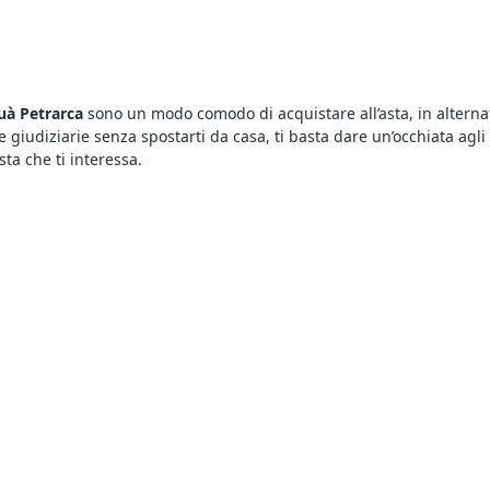
uà Petrarca
sono un modo comodo di acquistare all’asta, in alternat
e giudiziarie senza spostarti da casa, ti basta dare un’occhiata agl
sta che ti interessa.
ta visualizzare gli annunci delle aste pubblicati sul nostro portale 
n’asta bisogna versare una cauzione il cui ammontare è indicato nell
ali a Arquà Petrarca
basta collegarsi al nostro portale e fare una ric
dita e trovare quello che fa al caso nostro. Per ogni asta vengono in
la propria offerta.
empo beni mobili o immobili a prezzi ultrascontati. Vale la pena pa
ste per la compravendita immobiliare, come ad esempio le spese not
ll’esecutato o fallito - e che non è necessaria la presenza di un av