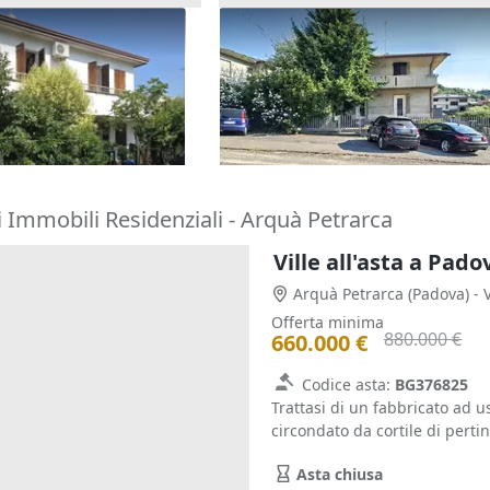
one cielo terra con
Asta Casa indipendente con c
tina
pertinenziale
180.000 €
o Terme
(Padova)
Barbarano Mossano
(Vicenza)
22/10/2026
 Immobili Residenziali - Arquà Petrarca
Ville all'asta a Pado
Arquà Petrarca
(Padova)
- 
Offerta minima
880.000 €
660.000 €
Codice asta:
BG376825
Trattasi di un fabbricato ad u
circondato da cortile di pertin
Asta chiusa