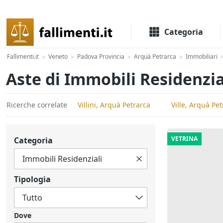
Il portale delle aste e liquidazioni giudiziali
Categoria
Fallimenti.it
Veneto
Padova Provincia
Arquà Petrarca
Immobiliari
>
>
>
>
Aste di Immobili Residenzia
Ricerche correlate
Villini, Arquà Petrarca
Ville, Arquà Pe
VETRINA
Categoria
Tipologia
Dove