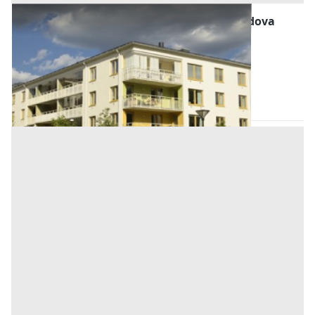
Abitazione di Tipo Economico all'asta a Padova
Offerta minima
140.604 €
105.453 €
Pernumia
(Padova)
Codice asta:
CH21711322
Asta chiusa