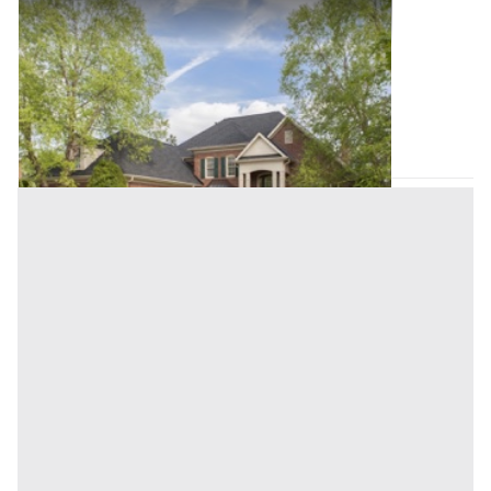
Villini all'asta a Padova
Offerta minima
200.889 €
150.067 €
Pernumia
(Padova)
Codice asta:
BN5316812
Asta chiusa