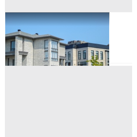
Abitazione di Tipo Civile all'asta a Padova
Offerta minima
33.500 €
25.125 €
Pernumia
(Padova)
Codice asta:
016e8504
Asta chiusa