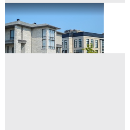
Abitazione di Tipo Civile all'asta a Padova
Offerta minima
80.500 €
60.375 €
Pernumia
(Padova)
Codice asta:
15799484
Asta chiusa