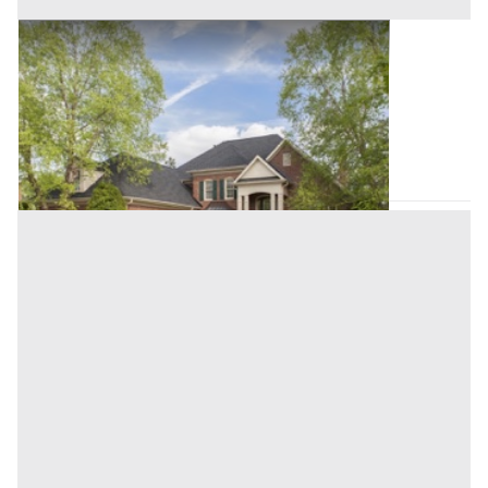
Villini all'asta a Padova
Offerta minima
230.000 €
172.500 €
Pernumia
(Padova)
Codice asta:
AJ7353490
Asta chiusa