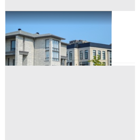
Abitazione di Tipo Civile all'asta a Padova
Offerta minima
68.000 €
51.000 €
Pernumia
(Padova)
Codice asta:
1142829d
Asta chiusa