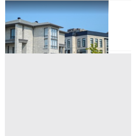
Abitazione di Tipo Civile all'asta a Padova
Offerta minima
80.200 €
60.150 €
Pernumia
(Padova)
Codice asta:
57290c52
Asta chiusa