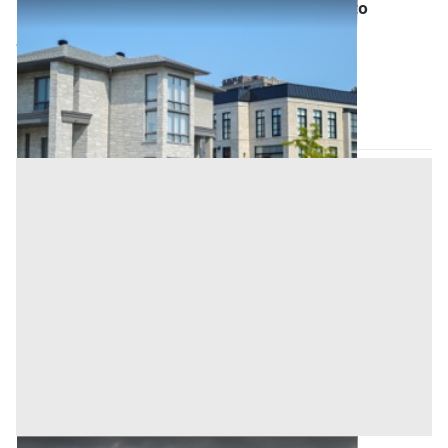
Asta Abitazione civile con garage e deposito
Offerta minima
94.400 €
70.800 €
Pernumia
(Padova)
Codice asta:
bab7f439
Asta chiusa