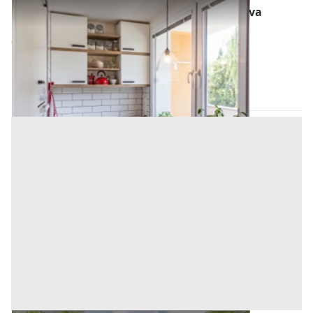
Abitazione di Tipo Popolare all'asta a Padova
Offerta minima
91.000 €
68.250 €
Pernumia
(Padova)
Codice asta:
AA1130255
Asta chiusa