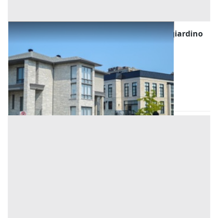
Asta Porzione di bifamiliare con garage e giardino
di pertinenza
Offerta minima
80.000 €
60.000 €
Pernumia
(Padova)
Codice asta:
64be8502
Asta chiusa