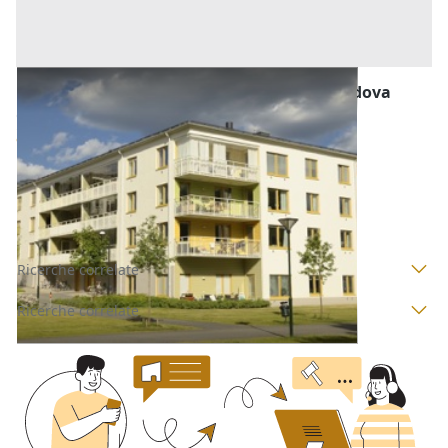
Abitazione di Tipo Economico all'asta a Padova
Offerta minima
51.000 €
38.250 €
Pernumia
(Padova)
Codice asta:
AJ780188
Asta chiusa
Ricerche correlate
Ricerche correlate