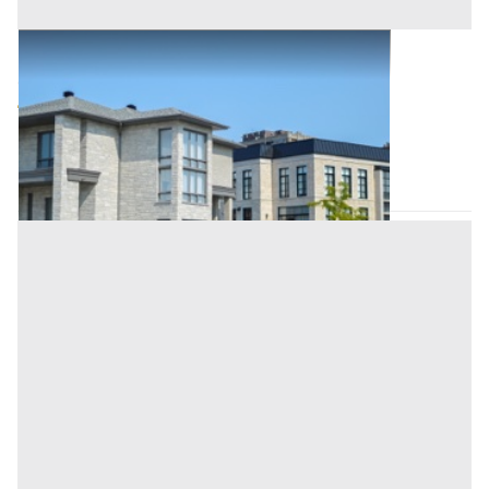
Abitazione di Tipo Civile all'asta a Padova
Offerta minima
60.000 €
45.000 €
Pernumia
(Padova)
Codice asta:
02474151
Asta chiusa