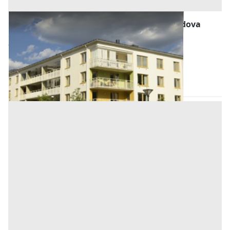
Abitazione di Tipo Economico all'asta a Padova
Offerta minima
133.120 €
99.840 €
Pernumia
(Padova)
Codice asta:
AJ7155723
Asta chiusa