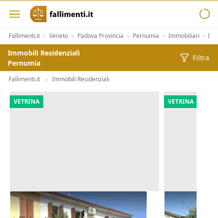
Fallimenti.it
Veneto
Padova Provincia
Pernumia
Immobiliari
Imm
>
>
>
>
>
Immobili Residenziali
Filtra
Pernumia
Fallimenti.it
Immobili Residenziali
>
VETRINA
VETRINA
Asta Abitazione cielo terra con
Asta Casa in
cortile e cantina
pertinenzial