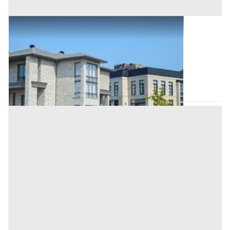
Abitazione di Tipo Civile all'asta a Padova
Offerta minima
58.400 €
43.800 €
Pernumia
(Padova)
Codice asta:
032e9360
Asta chiusa