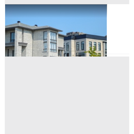
Abitazione di Tipo Civile all'asta a Padova
Offerta minima
160.000 €
120.000 €
Pernumia
(Padova)
Codice asta:
d13c95c2
Asta chiusa