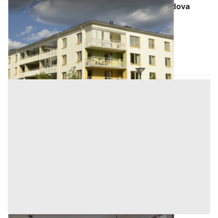
Abitazione di Tipo Economico all'asta a Padova
Offerta minima
43.000 €
35.250 €
Pernumia
(Padova)
Codice asta:
AA11252466
Asta chiusa