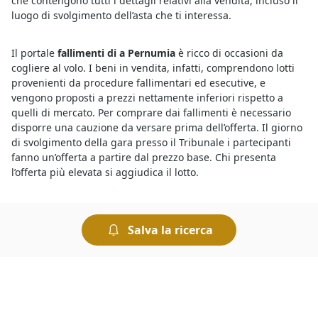
che contengono tutti i dettagli relativi alla vendita, incluso il
luogo di svolgimento dell’asta che ti interessa.
Il portale
fallimenti di a Pernumia
è ricco di occasioni da
cogliere al volo. I beni in vendita, infatti, comprendono lotti
provenienti da procedure fallimentari ed esecutive, e
vengono proposti a prezzi nettamente inferiori rispetto a
quelli di mercato. Per comprare dai fallimenti è necessario
disporre una cauzione da versare prima dell’offerta. Il giorno
di svolgimento della gara presso il Tribunale i partecipanti
fanno un’offerta a partire dal prezzo base. Chi presenta
l’offerta più elevata si aggiudica il lotto.
Chi vuole partecipare a un’asta deve sapere che esistono sia
le aste tradizionali sia le
aste on line di Immobili
Salva la ricerca
Residenziali
. Le aste giudiziarie che si svolgono sul web
offrono comodità e sicurezza, quelle in modalità tradizionale
avvengono invece presso la sede del Tribunale competente.
Tutte le aste si svolgono "al miglior offerente", ciò significa
che si aggiudica il bene chi presenta l’offerta più elevata.