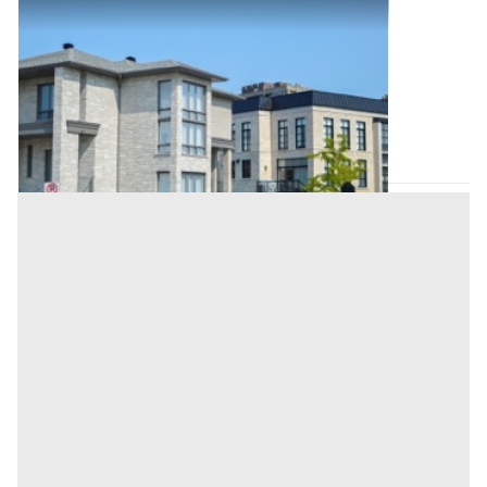
Asta Appartamento con garage e doppia
esposizione
Offerta minima
42.000 €
31.500 €
Saccolongo
(Padova)
Codice asta:
c5366bb5
07/10/2026