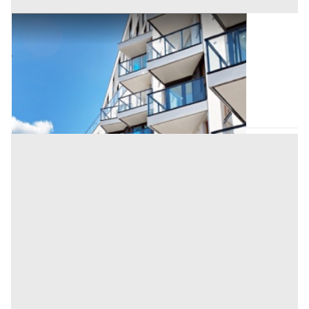
Appartamento all'asta a Padova
Offerta minima
99.985 €
74.988,75 €
Saccolongo
(Padova)
Codice asta:
BN551346
Asta chiusa