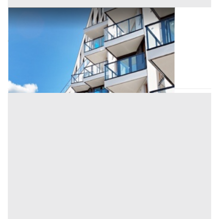
Appartamento all'asta a Padova
Offerta minima
88.500 €
66.375 €
Saccolongo
(Padova)
Codice asta:
AI3373566
Asta chiusa