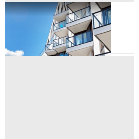
Appartamento all'asta a Padova
Offerta minima
166.000 €
124.500 €
Saccolongo
(Padova)
Codice asta:
AA1125811
Asta chiusa