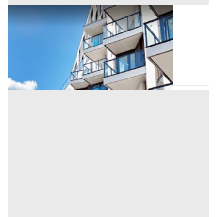
Appartamento all'asta a Padova
Offerta minima
170.000 €
127.500 €
Saccolongo
(Padova)
Codice asta:
AI3306901
Asta chiusa