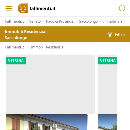
Fallimenti.it
Veneto
Padova Provincia
Saccolongo
Immobiliari
I
>
>
>
>
>
Immobili Residenziali
Filtra
Saccolongo
Fallimenti.it
Immobili Residenziali
>
VETRINA
VETRINA
Asta Abitazione cielo terra con
Asta Casa in
cortile e cantina
pertinenzial