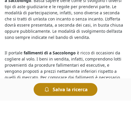
a Saccolongo
. Basta sapere bene come si svolgono i diversi
tipi di aste giudiziarie e le regole per prendervi parte. Le
modalità di partecipazione, infatti, sono diverse a seconda
che si tratti di un’asta con incanto o senza incanto. L’offerta
dovrà essere presentata, a seconda dei casi, in busta chiusa
oppure pubblicamente. Le modalità di svolgimento dell’asta
sono sempre indicate nel bando di vendita.
Il portale
fallimenti di a Saccolongo
è ricco di occasioni da
cogliere al volo. I beni in vendita, infatti, comprendono lotti
provenienti da procedure fallimentari ed esecutive, e
vengono proposti a prezzi nettamente inferiori rispetto a
quelli di mercato. Per comprare dai fallimenti è necessario
disporre una cauzione da versare prima dell’offerta. Il giorno
Salva la ricerca
di svolgimento della gara presso il Tribunale i partecipanti
fanno un’offerta a partire dal prezzo base. Chi presenta
l’offerta più elevata si aggiudica il lotto.
Per acquistare dai
fallimenti del Tribunale di Saccolongo
basta visualizzare gli annunci delle aste pubblicati sul nostro
portale e recarsi presso il Tribunale riportato nel singolo