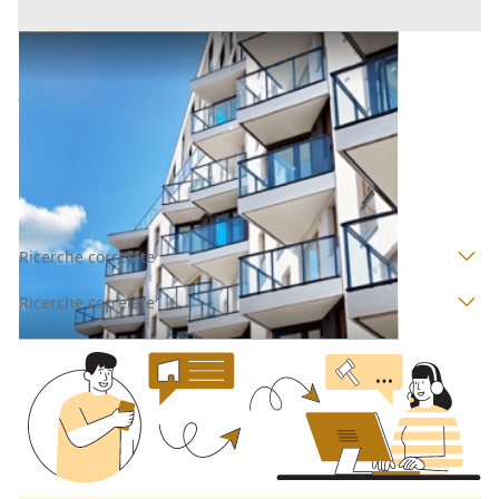
Appartamento all'asta a Padova
Offerta minima
102.000 €
76.500 €
Saccolongo
(Padova)
Codice asta:
AI3157958
Asta chiusa
Ricerche correlate
Ricerche correlate