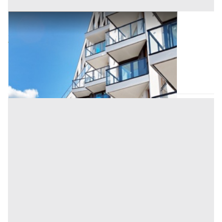
Appartamento all'asta a Padova
Offerta minima
103.000 €
77.250 €
Saccolongo
(Padova)
Codice asta:
BN551345
Asta chiusa