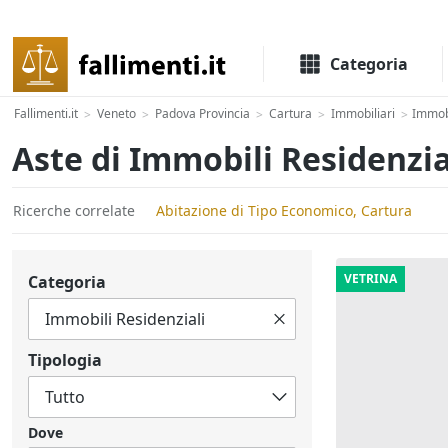
Il portale delle aste e liquidazioni giudiziali
Categoria
Fallimenti.it
Veneto
Padova Provincia
Cartura
Immobiliari
Immobi
>
>
>
>
>
Aste di Immobili Residenzia
Ricerche correlate
Abitazione di Tipo Economico, Cartura
VETRINA
Categoria
Tipologia
Dove