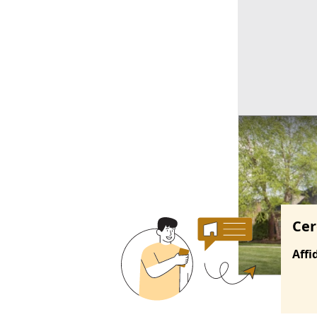
Ricerche correla
Cer
Affi