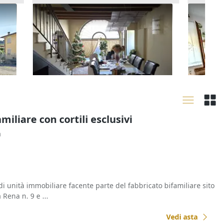
orte
Asta Alloggio duplex con
Asta A
giardinetto e garage
primo (
80.160 €
157.29
Arzignano
(Vicenza)
Zevio
17/09/2026
29/09
miliare con cortili esclusivi
a
di unità immobiliare facente parte del fabbricato bifamiliare sito
 Rena n. 9 e ...
Vedi asta