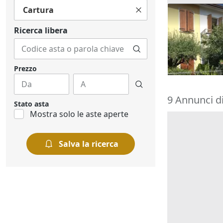
Cartura
Asta Abitazi
cortile e can
Ricerca libera
195.000 €
Montegrott
20/10/2026
Prezzo
9 Annunci di
Stato asta
Mostra solo le aste aperte
Salva la ricerca