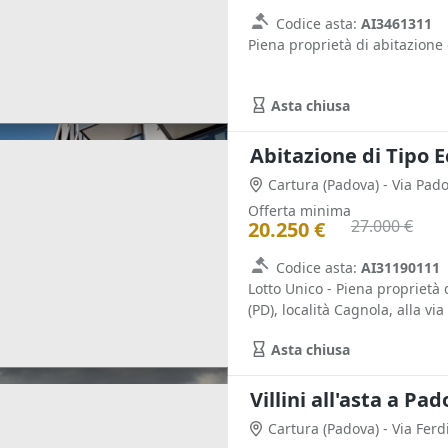
Codice asta:
AI3461311
Piena proprietà di abitazione
Asta chiusa
Abitazione di Tipo 
Cartura
(Padova)
- Via Pad
Offerta minima
27.000 €
20.250 €
Codice asta:
AI31190111
Lotto Unico - Piena proprietà 
(PD), località Cagnola, alla via
Asta chiusa
Villini all'asta a Pa
Cartura
(Padova)
- Via Fer