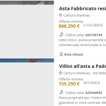
Cartura
(Padova)
- -
Offerta minima
1.155.000 €
866.250 €
Codice asta:
AI3135744
Lotto Unico- piena proprietà d
commerciale-direzionale in cor
Asta chiusa
Villini all'asta a Pa
Cartura
(Padova)
- Via Pad
Offerta minima
207.000 €
155.250 €
Codice asta:
AI3544655
Piena proprietà per l'intero di
(giardino) in zona centrale del