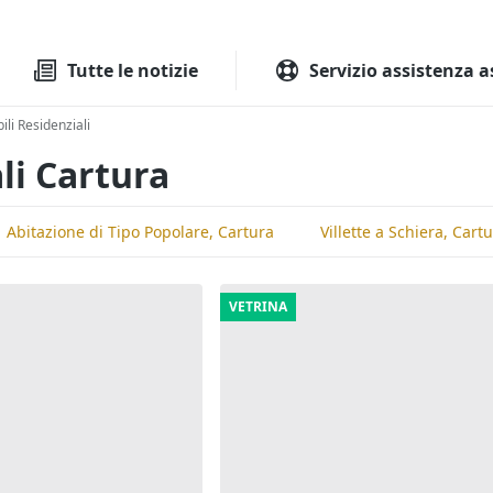
Tutte le aste
Aste immobilia
Tutte le notizie
Servizio assistenza a
li Residenziali
li Cartura
Abitazione di Tipo Popolare, Cartura
Villette a Schiera, Cart
VETRINA