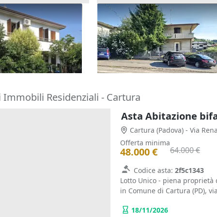
one cielo terra con
Asta Casa indipendente con c
tina
pertinenziale
180.000 €
o Terme
(Padova)
Barbarano Mossano
(Vicenza)
22/10/2026
 Immobili Residenziali - Cartura
Asta Abitazione bifa
Cartura
(Padova)
- Via Ren
Offerta minima
64.000 €
48.000 €
Codice asta:
2f5c1343
Lotto Unico - piena proprietà 
in Comune di Cartura (PD), via
18/11/2026