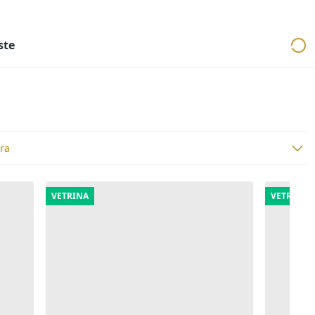
ri
Aste mobiliari
Cerca per località
Cerca in tutta Italia
ste
ura
VETRINA
VETRINA