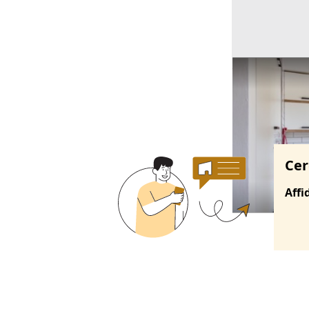
Ricerche correla
Cer
Affi