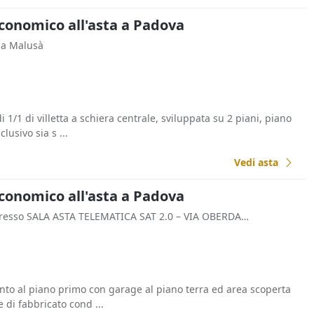
Economico all'asta a Padova
Via Malusà
 1/1 di villetta a schiera centrale, sviluppata su 2 piani, piano
lusivo sia s ...
Vedi asta
Economico all'asta a Padova
- presso SALA ASTA TELEMATICA SAT 2.0 – VIA OBERDAN N. 27 45100 Rovigo (RO) Italia
nto al piano primo con garage al piano terra ed area scoperta
 di fabbricato cond ...