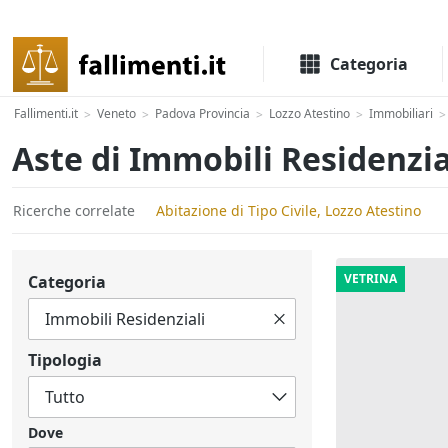
Il portale delle aste e liquidazioni giudiziali
Categoria
Fallimenti.it
Veneto
Padova Provincia
Lozzo Atestino
Immobiliari
>
>
>
>
>
Aste di Immobili Residenzia
Ricerche correlate
Abitazione di Tipo Civile, Lozzo Atestino
VETRINA
Categoria
Tipologia
Dove