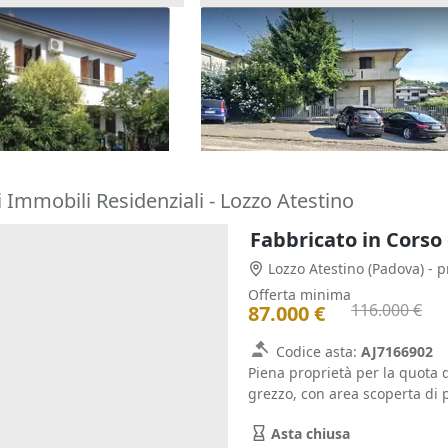
one cielo terra con
Asta Casa indipendente con c
tina
pertinenziale
180.000 €
o Terme
(Padova)
Barbarano Mossano
(Vicenza)
22/10/2026
 Immobili Residenziali - Lozzo Atestino
Fabbricato in Corso 
Lozzo Atestino
(Padova)
Offerta minima
116.000 €
87.000 €
Codice asta:
AJ7166902
Piena proprietà per la quota d
grezzo, con area scoperta di p
Asta chiusa