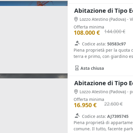
Abitazione di Tipo 
Lozzo Atestino
(Padova)
- 
Offerta minima
144.000 €
108.000 €
Codice asta:
50583c97
Piena proprietà per la quota di
terra e primo, con giardino esc
Asta chiusa
Abitazione di Tipo 
Lozzo Atestino
(Padova)
Offerta minima
22.600 €
16.950 €
Codice asta:
AJ7395745
Piena proprietà di appartame
comune. Il tutto, facente parte