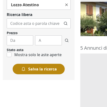
Lozzo Atestino
Asta Abitazi
cortile e can
Ricerca libera
195.000 €
Montegrott
20/10/2026
Prezzo
5 Annunci di
Stato asta
Mostra solo le aste aperte
Salva la ricerca