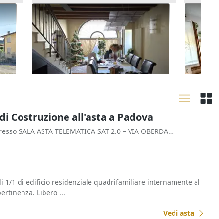
orte
Asta Alloggio duplex con
Asta A
giardinetto e garage
primo (
80.160 €
157.29
Arzignano
(Vicenza)
Zevio
17/09/2026
29/09
di Costruzione all'asta a Padova
- presso SALA ASTA TELEMATICA SAT 2.0 – VIA OBERDAN N. 27 – ROVIGO 45100 Rovigo (RO) Italia
i 1/1 di edificio residenziale quadrifamiliare internamente al
ertinenza. Libero ...
Vedi asta