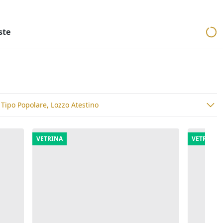
ri
Aste mobiliari
Cerca per località
Cerca in tutta Italia
ste
 Tipo Popolare, Lozzo Atestino
VETRINA
VETRINA