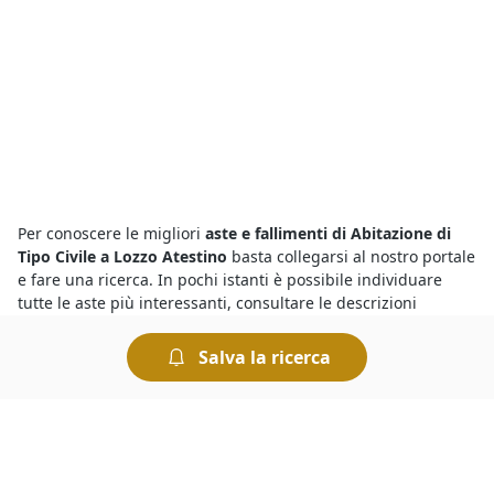
Per conoscere le migliori
aste e fallimenti di Abitazione di
Tipo Civile a Lozzo Atestino
basta collegarsi al nostro portale
e fare una ricerca. In pochi istanti è possibile individuare
tutte le aste più interessanti, consultare le descrizioni
dettagliate sui beni in vendita e trovare quello che fa al caso
nostro. Per ogni asta vengono indicati il prezzo base e il
Salva la ricerca
rilancio minimo: chi intende partecipare dovrà prendere in
considerazione questi elementi per presentare la propria
offerta.
Per chi cerca
aste di Abitazione di Tipo Civile a Lozzo