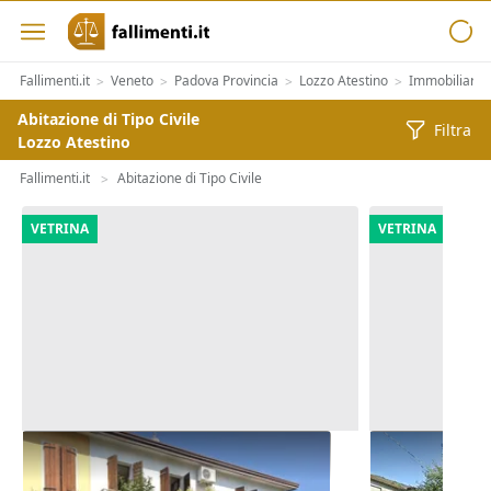
Fallimenti.it
Veneto
Padova Provincia
Lozzo Atestino
Immobiliari
>
>
>
>
Abitazione di Tipo Civile
Filtra
Lozzo Atestino
Fallimenti.it
Abitazione di Tipo Civile
>
VETRINA
VETRINA
Asta Abitazione cielo terra con
Asta Casa in
cortile e cantina
pertinenzial