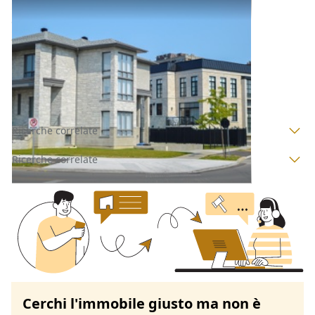
Abitazione di Tipo Civile all'asta a Padova
Offerta minima
34.800 €
26.100 €
Lozzo Atestino
(Padova)
Codice asta:
6e10578c
Asta chiusa
Ricerche correlate
Ricerche correlate
Cerchi l'immobile giusto ma non è