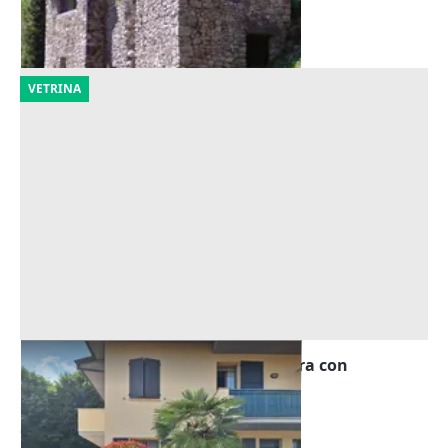
Arsiero
(Vicenza)
02/10/2026
VETRINA
Asta Quota di trilocale al piano terra con
pertinenze
Offerta minima
30.375 €