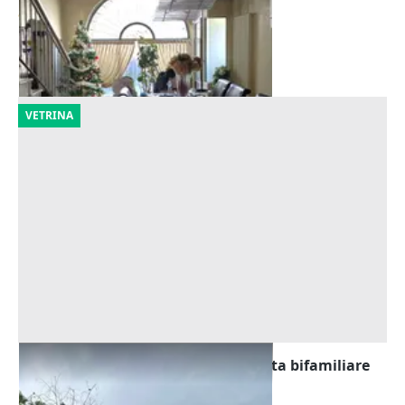
80.160 €
Arzignano
(Vicenza)
17/09/2026
VETRINA
Asta Quota indivisa di 7/16 di villetta bifamiliare
con autorimessa e area scoperta
Offerta minima