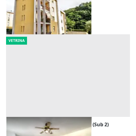
Offerta minima
14.361 €
Valdagno
(Vicenza)
30/09/2026
VETRINA
Asta Appartamento al piano primo (Sub 2)
Offerta minima