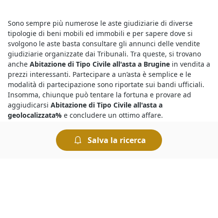
Sono sempre più numerose le aste giudiziarie di diverse
tipologie di beni mobili ed immobili e per sapere dove si
svolgono le aste basta consultare gli annunci delle vendite
giudiziarie organizzate dai Tribunali. Tra queste, si trovano
anche
Abitazione di Tipo Civile all'asta a Brugine
in vendita a
prezzi interessanti. Partecipare a un’asta è semplice e le
modalità di partecipazione sono riportate sui bandi ufficiali.
Insomma, chiunque può tentare la fortuna e provare ad
aggiudicarsi
Abitazione di Tipo Civile all'asta a
geolocalizzata%
e concludere un ottimo affare.
Salva la ricerca
Chi vuole partecipare a un’asta deve sapere che esistono sia
le aste tradizionali sia le
aste on line di Abitazione di Tipo
Civile
. Le aste giudiziarie che si svolgono sul web offrono
comodità e sicurezza, quelle in modalità tradizionale
avvengono invece presso la sede del Tribunale competente.
Tutte le aste si svolgono "al miglior offerente", ciò significa
che si aggiudica il bene chi presenta l’offerta più elevata.