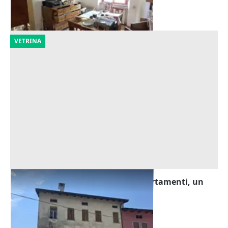
22/09/2026
VETRINA
Asta Tribunale di Udine - Due appartamenti, un
magazzino, un grezzo
Offerta minima
101.250 €
Paluzza
(Udine)