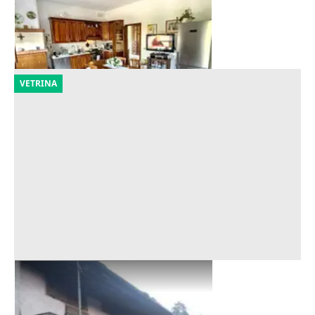
157.296 €
Zevio
(Verona)
29/09/2026
VETRINA
Asta Appartamento di tre piani
Offerta minima
12.656 €