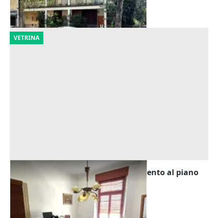
11/09/2026
VETRINA
Asta Tribunale di Udine - Appartamento al piano
secondo con cantina
Offerta minima
33.750 €
Cervignano del Friuli
(Udine)