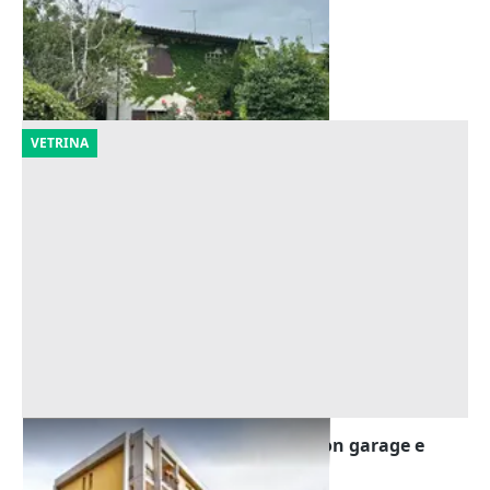
107.625 €
Bassano del Grappa
(Vicenza)
19/10/2026
VETRINA
Asta Quota 1/6 di appartamento con garage e
cantina