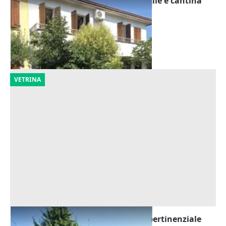
Asta Abitazione cielo terra con cortile e cantina
Offerta minima
195.000 €
Montegrotto Terme
(Padova)
20/10/2026
VETRINA
Asta Casa indipendente con corte pertinenziale