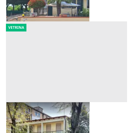
Sant'Agata sul Santerno
(Ravenna)
15/09/2026
VETRINA
Asta Abitazione con corte esclusiva
Offerta minima
322.500 €
Faenza
(Ravenna)