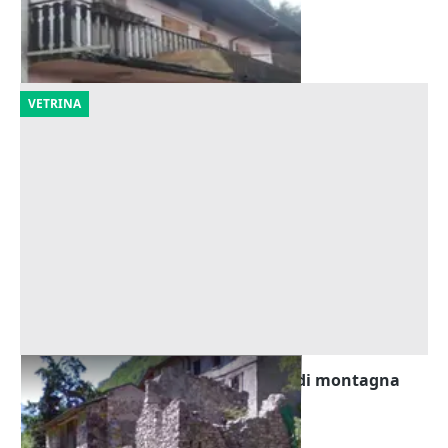
Arsiè
(Belluno)
10/09/2026
VETRINA
Asta Terreno con rudere su strada di montagna
Offerta minima
3.375 €