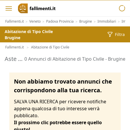
Fallimenti.it
Veneto
Padova Provincia
Brugine
Immobiliari
Immob
>
>
>
>
>
Abitazione di Tipo Civile
Filtra
Brugine
Fallimenti.it
Abitazione di Tipo Civile
>
Aste di Abitazione di Tipo Civile Brugine
0 Annunci di Abitazione di Tipo Civile - Brugine
Non abbiamo trovato annunci che
corrispondono alla tua ricerca.
SALVA UNA RICERCA per ricevere notifiche
appena qualcosa di tuo interesse verrà
pubblicato.
Il prossimo clic potrebbe essere quello
giusto!