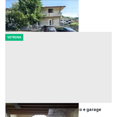
Offerta minima
180.000 €
Barbarano Mossano
(Vicenza)
22/10/2026
VETRINA
Asta Alloggio duplex con giardinetto e garage
Offerta minima