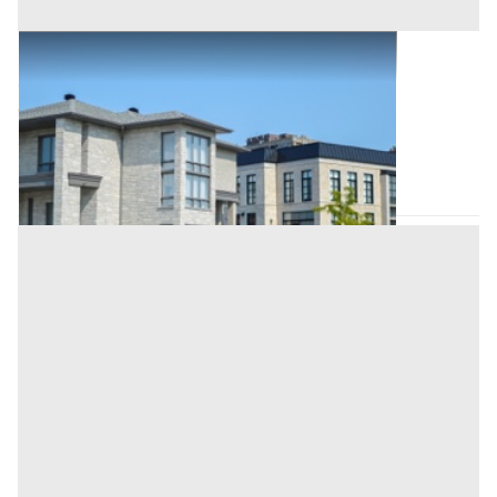
Abitazione di Tipo Civile all'asta a Padova
Offerta minima
112.000 €
84.000 €
Merlara
(Padova)
Codice asta:
61407586
Asta chiusa