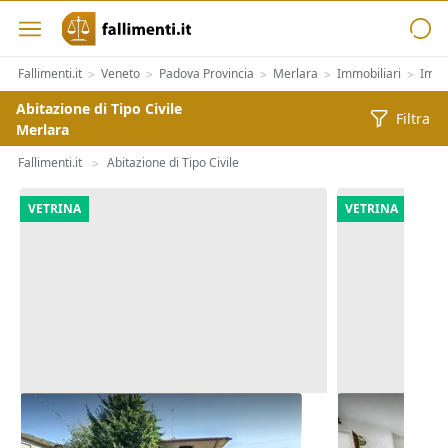
Fallimenti.it
Veneto
Padova Provincia
Merlara
Immobiliari
Immo
>
>
>
>
>
Abitazione di Tipo Civile
Filtra
Merlara
Fallimenti.it
Abitazione di Tipo Civile
>
VETRINA
VETRINA
Asta Casa indipendente con corte
Asta Appart
pertinenziale
(Sub 2)