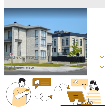
Abitazione di Tipo Civile all'asta a Padova
Offerta minima
29.500 €
22.125 €
Merlara
(Padova)
Codice asta:
1ed95625
Asta chiusa
Ricerche correlate
Ricerche correlate