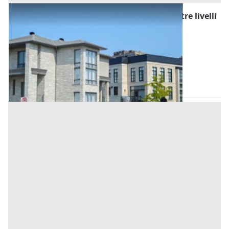
Asta Edificio residenziale indipendente su tre livelli
con cortile
Offerta minima
114.400 €
85.800 €
Merlara
(Padova)
Codice asta:
d4b44c62
Asta chiusa