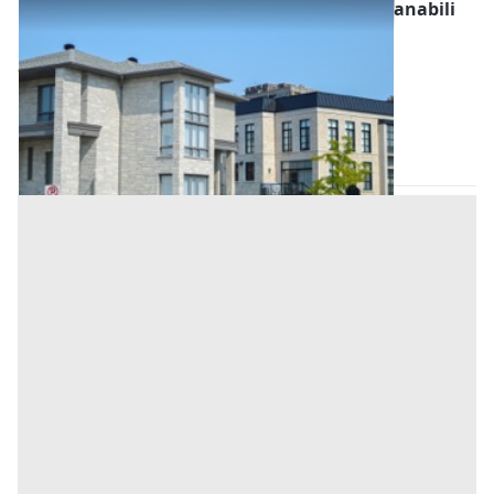
Asta Porzione di bifamiliare con garage e sanabili
irregolarità edilizie
Offerta minima
101.000 €
75.750 €
Merlara
(Padova)
Codice asta:
20e3997d
Asta chiusa