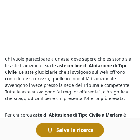
Chi vuole partecipare a un’asta deve sapere che esistono sia
le aste tradizionali sia le
aste on line di Abitazione di Tipo
Civile
. Le aste giudiziarie che si svolgono sul web offrono
comodità e sicurezza, quelle in modalità tradizionale
avvengono invece presso la sede del Tribunale competente.
Tutte le aste si svolgono "al miglior offerente", ciò significa
che si aggiudica il bene chi presenta l’offerta più elevata.
Per chi cerca
aste di Abitazione di Tipo Civile a Merlara
è
sufficiente consultare gli annunci pubblicati qui che
riguardano le vendite giudiziarie della zona. Infatti le aste
Salva la ricerca
giudiziarie si possono svolgere in diversi Comuni italiani e