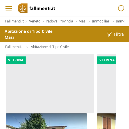
Fallimenti.it
Veneto
Padova Provincia
Masi
Immobiliari
Immobili
>
>
>
>
>
Abitazione di Tipo Civile
Filtra
Masi
Fallimenti.it
Abitazione di Tipo Civile
>
VETRINA
VETRINA
Asta Casa indipendente con corte
Asta Abitazi
pertinenziale
cortile e can