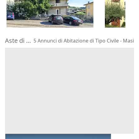
180.000 €
195.000 €
Barbarano Mossano
(Vicenza)
Montegrott
22/10/2026
20/10/2026
Aste di Abitazione di Tipo Civile Masi
5 Annunci di Abitazione di Tipo Civile - Masi