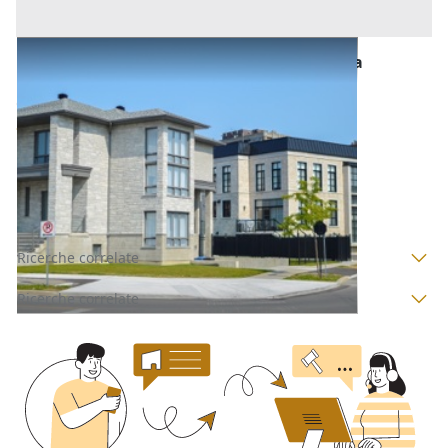
Abitazione di Tipo Civile all'asta a Provincia
sconosciuta
Offerta minima
33.300 €
24.975 €
Masi
(Padova)
Codice asta:
7135e577
Asta chiusa
Ricerche correlate
Ricerche correlate