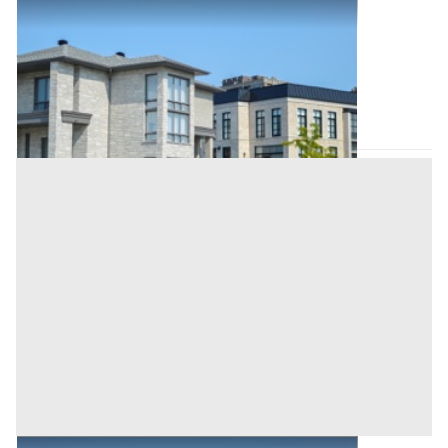
Abitazione di Tipo Civile all'asta a Padova
Offerta minima
49.000 €
36.750 €
Masi
(Padova)
Codice asta:
efafc637
Asta chiusa