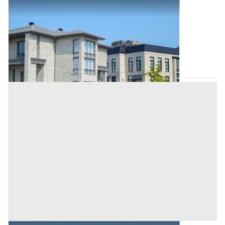
Abitazione di Tipo Civile all'asta a Padova
Offerta minima
50.400 €
37.800 €
Masi
(Padova)
Codice asta:
6f6ec7fe
Asta chiusa