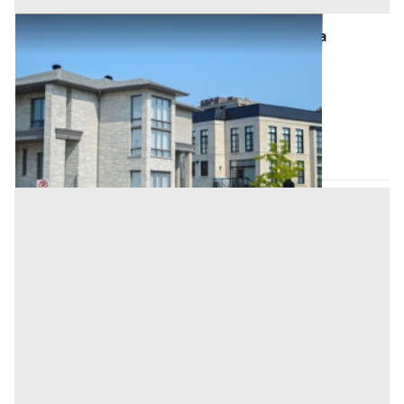
Abitazione di Tipo Civile all'asta a Provincia
sconosciuta
Offerta minima
53.000 €
39.750 €
Masi
(Padova)
Codice asta:
62fa7ef3
Asta chiusa