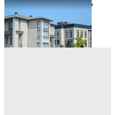
Abitazione di Tipo Civile all'asta a Provincia
sconosciuta
Offerta minima
48.000 €
36.000 €
Masi
(Padova)
Codice asta:
8d443067
Asta chiusa