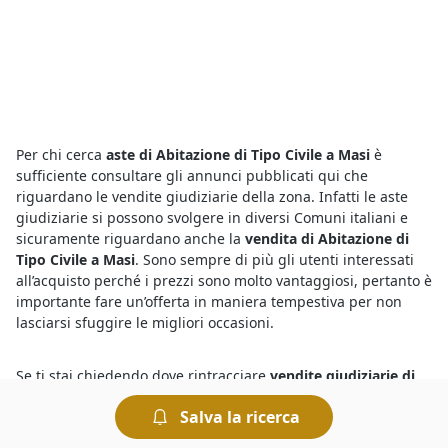
Per chi cerca
aste di Abitazione di Tipo Civile a Masi
è
sufficiente consultare gli annunci pubblicati qui che
riguardano le vendite giudiziarie della zona. Infatti le aste
giudiziarie si possono svolgere in diversi Comuni italiani e
sicuramente riguardano anche la
vendita di Abitazione di
Tipo Civile a Masi
. Sono sempre di più gli utenti interessati
all’acquisto perché i prezzi sono molto vantaggiosi, pertanto è
importante fare un’offerta in maniera tempestiva per non
lasciarsi sfuggire le migliori occasioni.
Se ti stai chiedendo dove rintracciare
vendite giudiziarie di
Abitazione di Tipo Civile a Masi
, consulta gli annunci delle
Salva la ricerca
aste pubblicati sul nostro portale e recati presso il Tribunale
indicato nel singolo annuncio il giorno in cui è indetta la