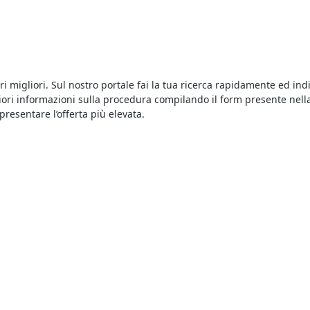
ari migliori. Sul nostro portale fai la tua ricerca rapidamente ed in
ori informazioni sulla procedura compilando il form presente nella p
 presentare l’offerta più elevata.
te tradizionali sia le
aste on line di Abitazione di Tipo Civile
. Le a
 la sede del Tribunale competente. Tutte le aste si svolgono "al mig
tazione di Tipo Civile a Cadoneghe
, consulta gli annunci delle aste 
e a un'asta è facile, è sufficiente versare una cauzione il cui ammon
ta più alta. Scopri anche la modalità on line, con la possibilità di 
ficiente consultare gli annunci pubblicati qui che riguardano le vend