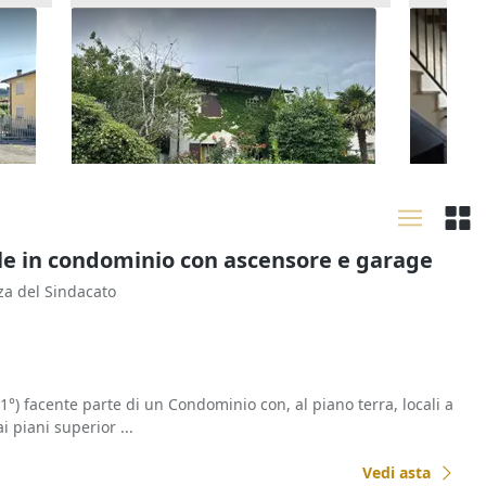
orte
Asta Quota indivisa di 7/16 di
Asta Al
villetta bifamiliare con
giardin
107.625 €
80.160
autorimessa e area scoperta
Bassano del Grappa
(Vicenza)
Arzig
19/10/2026
17/09
ile in condominio con ascensore e garage
zza del Sindacato
1°) facente parte di un Condominio con, al piano terra, locali a
 piani superior ...
Vedi asta