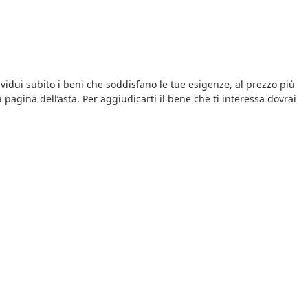
dividui subito i beni che soddisfano le tue esigenze, al prezzo più
agina dell’asta. Per aggiudicarti il bene che ti interessa dovrai
ste giudiziarie che si svolgono sul web offrono comodità e
lior offerente", ciò significa che si aggiudica il bene chi
pubblicati sul nostro portale e recati presso il Tribunale indicato
tare specificato nell’avviso di vendita. Ogni asta è vinta dal
partecipare alle aste anche con il tuo smartphone o tablet e
ite giudiziarie della zona. Infatti le aste giudiziarie si possono