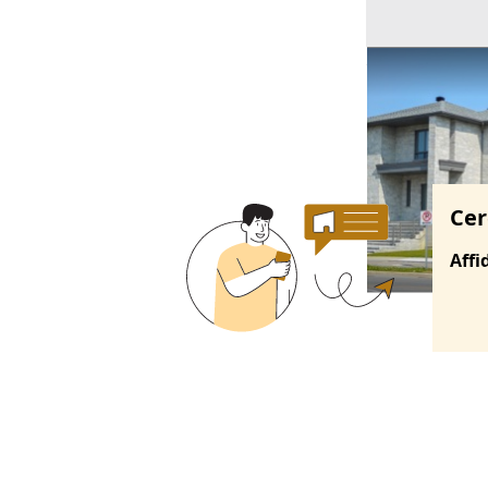
Ricerche correla
Cer
Affi