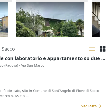
orte
Asta Quota indivisa di 7/16 di
Asta Al
villetta bifamiliare con
giardin
107.625 €
80.160
autorimessa e area scoperta
Bassano del Grappa
(Vicenza)
Arzig
19/10/2026
17/09
i Sacco
Asta Abitazione civile con laboratorio e appartamento su due piani
cco
(Padova)
- Via San Marco
di fabbricato, sito in Comune di Sant'Angelo di Piove di Sacco
Marco n. 65 e p ...
Vedi asta