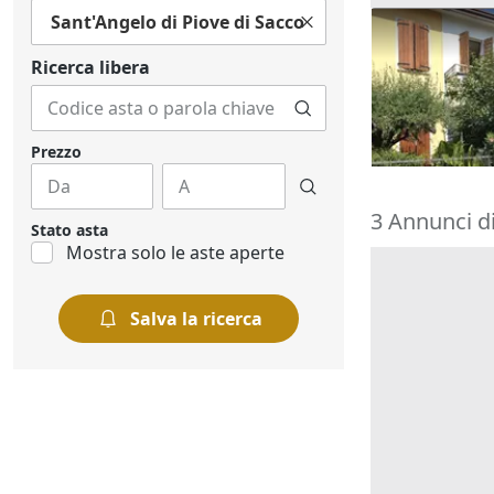
Sant'Angelo di Piove di Sacco
Asta Abitazi
cortile e can
Ricerca libera
195.000 €
Montegrott
20/10/2026
Prezzo
3 Annunci di
Stato asta
Mostra solo le aste aperte
Salva la ricerca