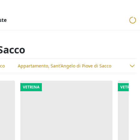
ri
Aste mobiliari
Cerca per località
Cerca in tutta Italia
ste
 Sacco
cco
Appartamento, Sant'Angelo di Piove di Sacco
VETRINA
VETRINA