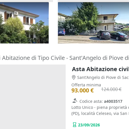
one cielo terra con
Asta Casa indipendente con c
tina
pertinenziale
180.000 €
o Terme
(Padova)
Barbarano Mossano
(Vicenza)
22/10/2026
 Abitazione di Tipo Civile - Sant'Angelo di Piove d
Sant'Angelo di Piove di Sa
Offerta minima
124.000 €
93.000 €
Codice asta:
a4003517
Lotto Unico - piena proprietà 
(PD), località Celeseo, via San 
23/09/2026