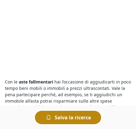
Con le
aste fallimentari
hai l’occasione di aggiudicarti in poco
tempo beni mobili o immobili a prezzi ultrascontati. Vale la
pena partecipare perché, ad esempio, se ti aggiudichi un
immobile all’asta potrai risparmiare sulle altre spese
normalmente richieste per la compravendita immobiliare,
come ad esempio le spese notarili e quelle di
Salva la ricerca
intermediazione. Non dimenticare, poi, che chiunque può
partecipare a un’asta fallimentare - ad eccezione
dell’esecutato o fallito - e che non è necessaria la presenza di