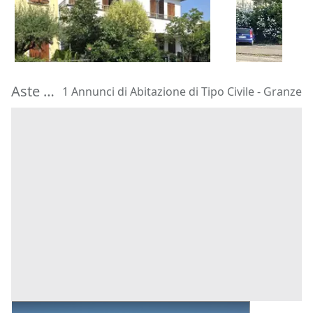
195.000 €
180.000 €
Montegrotto Terme
(Padova)
Barbarano 
20/10/2026
22/10/2026
Aste di Abitazione di Tipo Civile Granze
1 Annunci di Abitazione di Tipo Civile - Granze