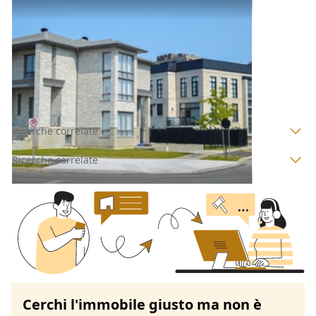
Abitazione di Tipo Civile all'asta a Padova
Offerta minima
115.000 €
86.250 €
Granze
(Padova)
Codice asta:
11d52778
Asta chiusa
Ricerche correlate
Ricerche correlate
Cerchi l'immobile giusto ma non è