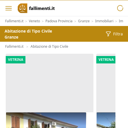
Fallimenti.it
Veneto
Padova Provincia
Granze
Immobiliari
Immob
>
>
>
>
>
Abitazione di Tipo Civile
Filtra
Granze
Fallimenti.it
Abitazione di Tipo Civile
>
VETRINA
VETRINA
Asta Abitazione cielo terra con
Asta Casa in
cortile e cantina
pertinenzial