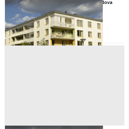
Abitazione di Tipo Economico all'asta a Padova
Offerta minima
42.000 €
31.500 €
Granze
(Padova)
Codice asta:
7a810b45
Asta chiusa