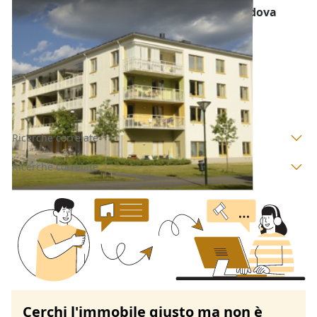
Abitazione di Tipo Economico all'asta a Padova
Offerta minima
45.000 €
33.750 €
Granze
(Padova)
Codice asta:
AJ7362390
Asta chiusa
Ricerche correlate
Ricerche correlate
Cerchi l'immobile giusto ma non è