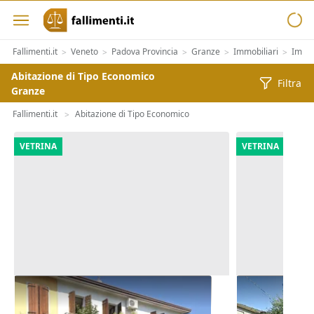
Fallimenti.it
Veneto
Padova Provincia
Granze
Immobiliari
Immob
>
>
>
>
>
Abitazione di Tipo Economico
Filtra
Granze
Fallimenti.it
Abitazione di Tipo Economico
>
VETRINA
VETRINA
Asta Abitazione cielo terra con
Asta Casa in
cortile e cantina
pertinenzial