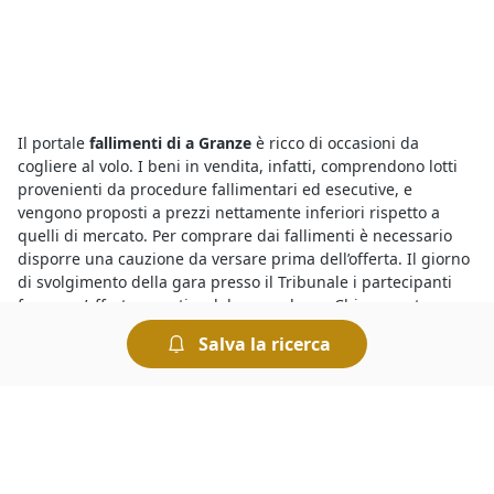
Il portale
fallimenti di a Granze
è ricco di occasioni da
cogliere al volo. I beni in vendita, infatti, comprendono lotti
provenienti da procedure fallimentari ed esecutive, e
vengono proposti a prezzi nettamente inferiori rispetto a
quelli di mercato. Per comprare dai fallimenti è necessario
disporre una cauzione da versare prima dell’offerta. Il giorno
di svolgimento della gara presso il Tribunale i partecipanti
fanno un’offerta a partire dal prezzo base. Chi presenta
l’offerta più elevata si aggiudica il lotto.
Salva la ricerca
Sicuramente saprai che le
aste telematiche del Tribunale di
Granze
sono un modo comodo di acquistare all’asta, in
alternativa recandoti presso la Cancelleria del Tribunale avrai
modo di conoscere le aste in corso. Se vuoi sapere dove si
svolgono le aste giudiziarie senza spostarti da casa, ti basta