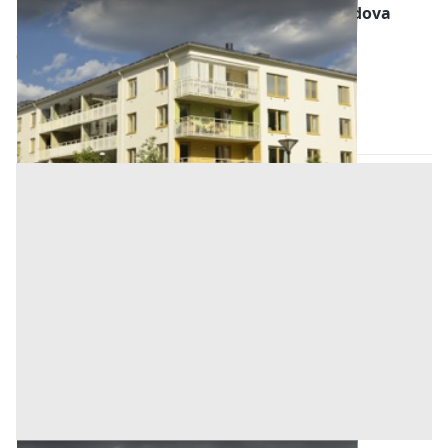
Abitazione di Tipo Economico all'asta a Padova
Offerta minima
85.000 €
63.750 €
Granze
(Padova)
Codice asta:
AJ798022
Asta chiusa