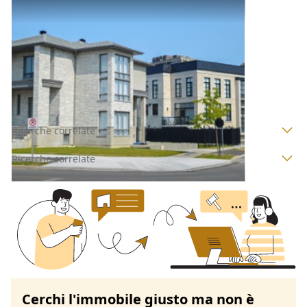
Abitazione di Tipo Civile all'asta a Padova
Offerta minima
115.000 €
87.000 €
Villa del Conte
(Padova)
Codice asta:
f1e57ba8
Asta chiusa
Ricerche correlate
Ricerche correlate
Cerchi l'immobile giusto ma non è