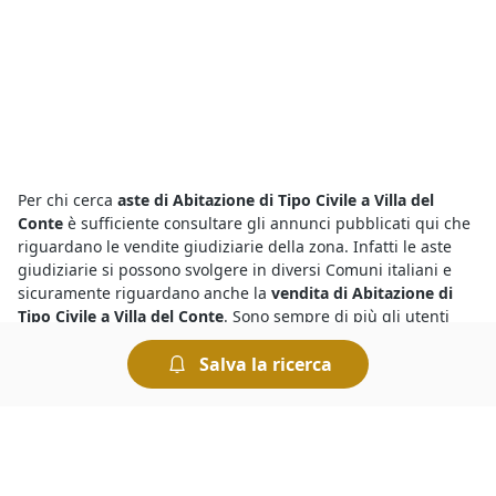
Per chi cerca
aste di Abitazione di Tipo Civile a Villa del
Conte
è sufficiente consultare gli annunci pubblicati qui che
riguardano le vendite giudiziarie della zona. Infatti le aste
giudiziarie si possono svolgere in diversi Comuni italiani e
sicuramente riguardano anche la
vendita di Abitazione di
Tipo Civile a Villa del Conte
. Sono sempre di più gli utenti
interessati all’acquisto perché i prezzi sono molto
Salva la ricerca
vantaggiosi, pertanto è importante fare un’offerta in maniera
tempestiva per non lasciarsi sfuggire le migliori occasioni.
Tra le
aste di Abitazione di Tipo Civile a Villa del Conte
trovi
gli affari migliori. Sul nostro portale fai la tua ricerca
rapidamente ed individui subito i beni che soddisfano le tue