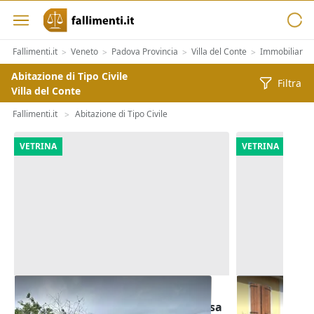
Fallimenti.it
Veneto
Padova Provincia
Villa del Conte
Immobiliari
>
>
>
>
>
Abitazione di Tipo Civile
Filtra
Villa del Conte
Fallimenti.it
Abitazione di Tipo Civile
>
VETRINA
VETRINA
Asta Quota indivisa di 7/16 di
Asta Abitazi
villetta bifamiliare con autorimessa
cortile e can