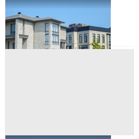
Abitazione di Tipo Civile all'asta a Padova
Offerta minima
75.000 €
Villa del Conte
(Padova)
Codice asta:
3c9a6060
Asta chiusa