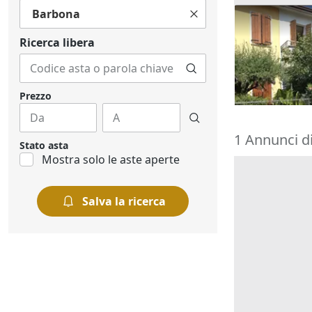
Barbona
Asta Abitazi
cortile e can
Ricerca libera
195.000 €
Montegrott
20/10/2026
Prezzo
1 Annunci di
Stato asta
Mostra solo le aste aperte
Salva la ricerca