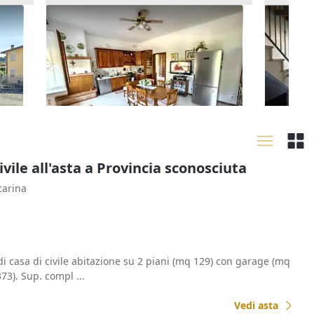
orte
Asta Appartamento al piano
Asta Al
primo (Sub 2)
giardin
157.296 €
80.160
Zevio
(Verona)
Arzig
29/09/2026
17/09
ivile all'asta a Provincia sconosciuta
carina
di casa di civile abitazione su 2 piani (mq 129) con garage (mq
73). Sup. compl ...
Vedi asta