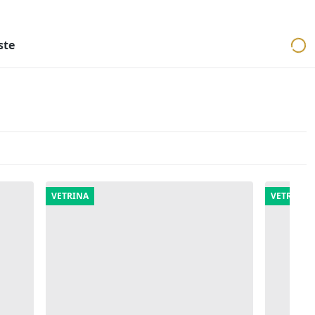
ri
Aste mobiliari
Cerca per località
Cerca in tutta Italia
ste
VETRINA
VETRINA