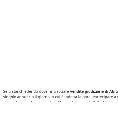
Se ti stai chiedendo dove rintracciare
vendite giudiziarie di Abit
singolo annuncio il giorno in cui è indetta la gara. Partecipare a 
offerente, quindi si aggiudica il bene chi presenta l’offerta più a
l'andamento delle aste 24/24h.