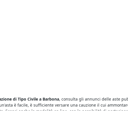
azione di Tipo Civile a Barbona
, consulta gli annunci delle aste pub
un'asta è facile, è sufficiente versare una cauzione il cui ammontare
lta. Scopri anche la modalità on line, con la possibilità di partecip