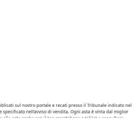
blicati sul nostro portale e recati presso il Tribunale indicato nel
 specificato nell’avviso di vendita. Ogni asta è vinta dal miglior
are alle aste anche con il tuo smartphone o tablet e consultare