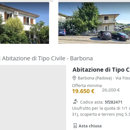
one cielo terra con
Asta Casa indipendente con c
tina
pertinenziale
180.000 €
o Terme
(Padova)
Barbarano Mossano
(Vicenza)
22/10/2026
 Abitazione di Tipo Civile - Barbona
Abitazione di Tipo C
Barbona
(Padova)
- Via Fos
Offerta minima
26.200 €
19.650 €
Codice asta:
5f282471
Usufrutto per la quota di 1/1 
31), scoperto e terreni (mq 5.3
Asta chiusa