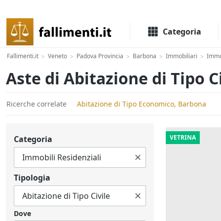
Il portale delle aste e liquidazioni giudiziali
Categoria
Fallimenti.it
Veneto
Padova Provincia
Barbona
Immobiliari
Immob
>
>
>
>
>
Aste di Abitazione di Tipo 
Ricerche correlate
Abitazione di Tipo Economico, Barbona
VETRINA
Categoria
Tipologia
Dove