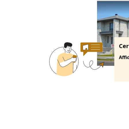
Ricerche correla
Cer
Affi