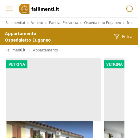
Fallimenti.it
Veneto
Padova Provincia
Ospedaletto Euganeo
Immobi
>
>
>
>
Appartamento
Filtra
Ospedaletto Euganeo
Fallimenti.it
Appartamento
>
VETRINA
VETRINA
Asta Abitazione cielo terra con
Asta Appart
cortile e cantina
(Sub 2)