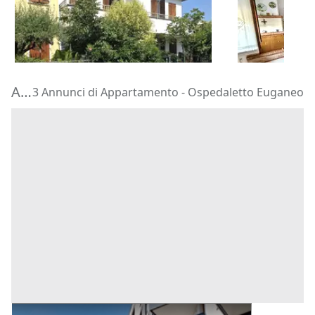
195.000 €
157.296 €
Montegrotto Terme
(Padova)
Zevio
(Veron
20/10/2026
29/09/2026
Aste di Appartamento Ospedaletto Euganeo
3 Annunci di Appartamento - Ospedaletto Euganeo