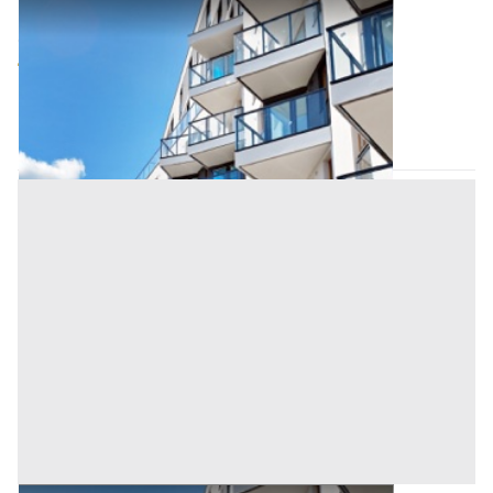
Appartamento all'asta a Padova
Offerta minima
55.808 €
41.856 €
Ospedaletto Euganeo
(Padova)
Codice asta:
AJ7284623
Asta chiusa