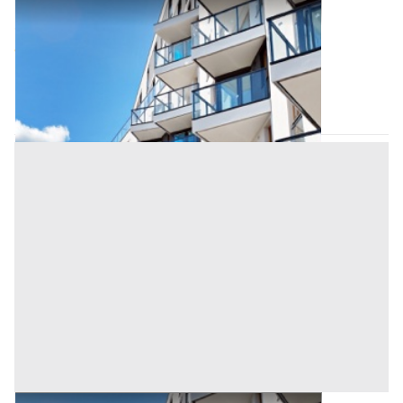
Appartamento all'asta a Padova
Offerta minima
52.736 €
39.552 €
Ospedaletto Euganeo
(Padova)
Codice asta:
AJ7284624
Asta chiusa