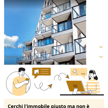
Appartamento all'asta a Padova
Offerta minima
24.000 €
18.000 €
Ospedaletto Euganeo
(Padova)
Codice asta:
AJ7172402
Asta chiusa
Ricerche correlate
Ricerche correlate
Cerchi l'immobile giusto ma non è