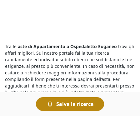
Tra le
aste di Appartamento a Ospedaletto Euganeo
trovi gli
affari migliori. Sul nostro portale fai la tua ricerca
rapidamente ed individui subito i beni che soddisfano le tue
esigenze, al prezzo più conveniente. In caso di necessità, non
esitare a richiedere maggiori informazioni sulla procedura
compilando il form presente nella pagina dell’asta. Per
aggiudicarti il bene che ti interessa dovrai presentarti presso
il Tribunale nel giorno in cui è indetta l’asta e presentare
l’offerta più elevata.
Salva la ricerca
Il motivo per cui le
aste di Appartamento annunci a
Ospedaletto Euganeo
presentano prezzi molto inferiori a
quelli che si trovano sul mercato ordinario è che si tratta di
vendite forzate organizzate dai Tribunali per rimborsare i