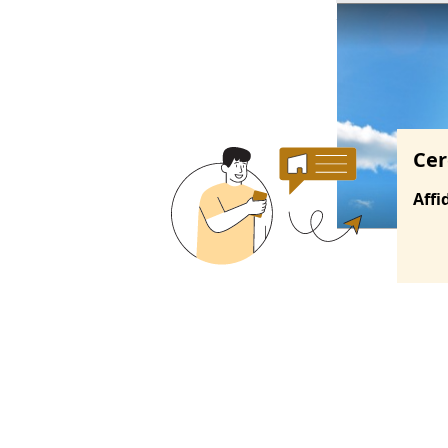
Ricerche correla
Cer
Affi