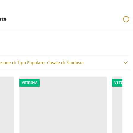
ri
Aste mobiliari
Cerca per località
Cerca in tutta Italia
ste
zione di Tipo Popolare, Casale di Scodosia
VETRINA
VETRINA