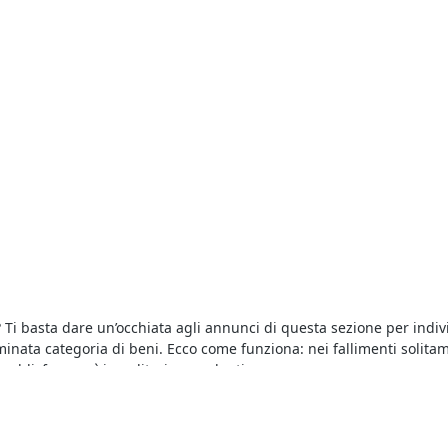
? Ti basta dare un’occhiata agli annunci di questa sezione per indi
nata categoria di beni. Ecco come funziona: nei fallimenti solitam
soddisfare così i creditori procedenti.
unci dettagliati che includono, tra le altre, le più importanti
aste
che riguarda l’asta in corso, incluse le perizie e le informazioni re