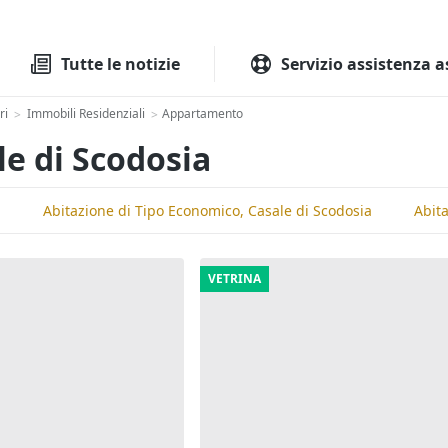
Tutte le aste
Aste immobilia
Tutte le notizie
Servizio assistenza a
ri
Immobili Residenziali
Appartamento
>
>
e di Scodosia
a
Abitazione di Tipo Economico, Casale di Scodosia
Abita
VETRINA