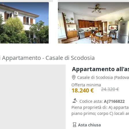
one cielo terra con
Asta Appartamento al piano
tina
primo (Sub 2)
157.296 €
o Terme
(Padova)
Zevio
(Verona)
29/09/2026
i Appartamento - Casale di Scodosia
Appartamento all'a
Casale di Scodosia
(Padova
Offerta minima
24.320 €
18.240 €
Codice asta:
AJ7166822
Piena proprietà di: A) appart
piano primo; corpo C) locali a
Asta chiusa