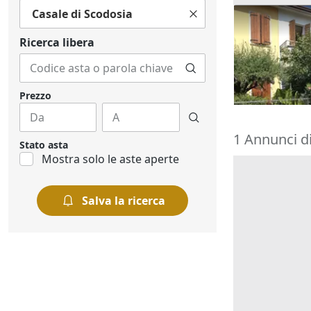
Casale di Scodosia
Asta Abitazi
cortile e can
Ricerca libera
195.000 €
Montegrott
20/10/2026
Prezzo
1 Annunci d
Stato asta
Mostra solo le aste aperte
Salva la ricerca