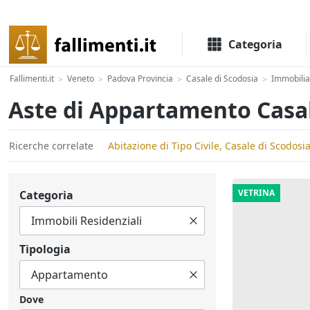
Il portale delle aste e liquidazioni giudiziali
Categoria
Fallimenti.it
Veneto
Padova Provincia
Casale di Scodosia
Immobilia
>
>
>
>
Aste di Appartamento Casal
Ricerche correlate
Abitazione di Tipo Civile, Casale di Scodosi
VETRINA
Categoria
Tipologia
Dove