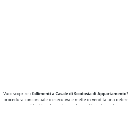
Vuoi scoprire i
fallimenti a Casale di Scodosia di Appartamento
procedura concorsuale o esecutiva e mette in vendita una determi
mercato, con l’obiettivo di concludere la vendita in tempi brevi e 
Sapere dove cercare le
aste giudiziarie
è semplice grazie agli ann
questo momento. In pochi clic, è possibile conoscere tutto quello 