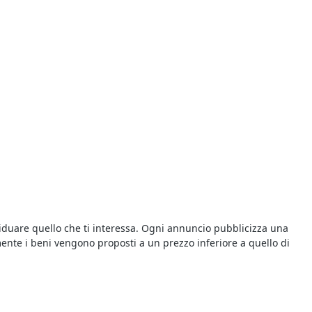
viduare quello che ti interessa. Ogni annuncio pubblicizza una
ente i beni vengono proposti a un prezzo inferiore a quello di
 di Appartamento
del
Tribunale di Casale di Scodosia
in corso in
lative alla procedura presso il Tribunale competente. Per chi è