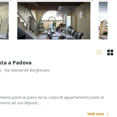
Asta Alloggio duplex con
Asta Qu
giardinetto e garage
con gar
80.160 €
14.361
Arzignano
(Vicenza)
Valda
17/09/2026
30/09
sta a Padova
)
- Via Stentarole Borghesani
amento posto al piano terra; corpo B) appartamento posto al
nnessi ad uso deposit ...
Vedi asta