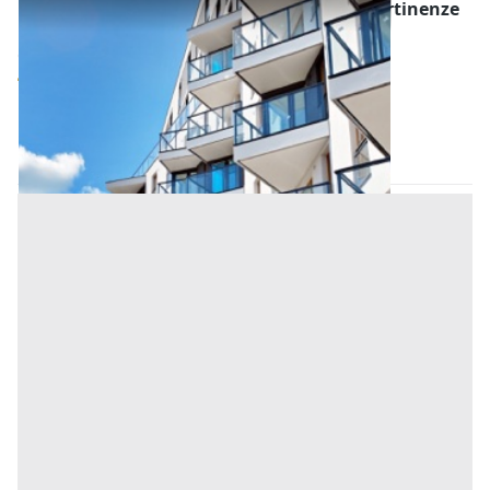
Asta Appartamento al piano primo con pertinenze
seminterrate
Offerta minima
60.000 €
45.000 €
Curtarolo
(Padova)
Codice asta:
7641a49a
Asta chiusa