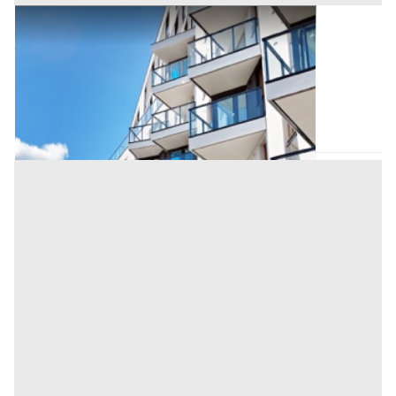
Appartamento all'asta a Padova
Offerta minima
205.000 €
153.750 €
Curtarolo
(Padova)
Codice asta:
AI3456877
Asta chiusa