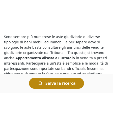
Sono sempre più numerose le aste giudiziarie di diverse
tipologie di beni mobili ed immobili e per sapere dove si
svolgono le aste basta consultare gli annunci delle vendite
giudiziarie organizzate dai Tribunali. Tra queste, si trovano
anche
Appartamento all'asta a Curtarolo
in vendita a prezzi
interessanti. Partecipare a un’asta è semplice e le modalità di
partecipazione sono riportate sui bandi ufficiali. Insomma,
chiunque può tentare la fortuna e provare ad aggiudicarsi
Appartamento all'asta a geolocalizzata%
e concludere un
Salva la ricerca
ottimo affare.
Per conoscere le migliori
aste e fallimenti di Appartamento a
Curtarolo
basta collegarsi al nostro portale e fare una
ricerca. In pochi istanti è possibile individuare tutte le aste