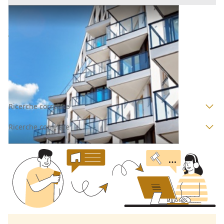
Appartamento all'asta a Padova
Offerta minima
100.000 €
75.000 €
Curtarolo
(Padova)
Codice asta:
AI3497944
Asta chiusa
Ricerche correlate
Ricerche correlate