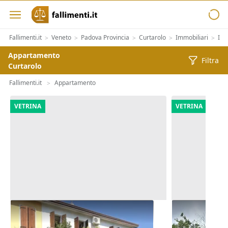
Fallimenti.it
Veneto
Padova Provincia
Curtarolo
Immobiliari
Imm
>
>
>
>
>
Appartamento
Filtra
Curtarolo
Fallimenti.it
Appartamento
>
VETRINA
VETRINA
Asta Abitazione cielo terra con
Asta Quota i
cortile e cantina
villetta bif