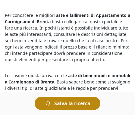
Per conoscere le migliori
aste e fallimenti di Appartamento a
Carmignano di Brenta
basta collegarsi al nostro portale e
fare una ricerca. In pochi istanti è possibile individuare tutte
le aste più interessanti, consultare le descrizioni dettagliate
sui beni in vendita e trovare quello che fa al caso nostro. Per
ogni asta vengono indicati il prezzo base e il rilancio minimo:
chi intende partecipare dovrà prendere in considerazione
questi elementi per presentare la propria offerta.
L’occasione giusta arriva con le
aste di beni mobili e immobili
a Carmignano di Brenta
. Basta sapere bene come si svolgono
i diversi tipi di aste giudiziarie e le regole per prendervi
parte. Le modalità di partecipazione, infatti, sono diverse a
seconda che si tratti di un’asta con incanto o senza incanto.
Salva la ricerca
L’offerta dovrà essere presentata, a seconda dei casi, in busta
chiusa oppure pubblicamente. Le modalità di svolgimento
dell’asta sono sempre indicate nel bando di vendita.