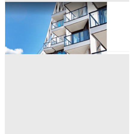
Appartamento all'asta a Padova
Offerta minima
212.000 €
159.000 €
Carmignano di Brenta
(Padova)
Codice asta:
AI3143577
Asta chiusa