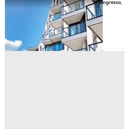
Asta Appartamento al secondo piano con ingresso,
soggiorno e camera
Offerta minima
47.800 €
35.850 €
Carmignano di Brenta
(Padova)
Codice asta:
AI3305781
Asta chiusa