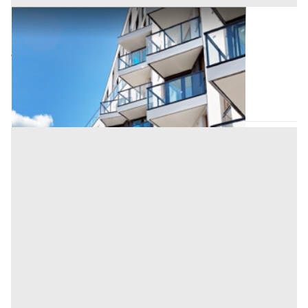
Appartamento all'asta a Padova
Offerta minima
59.000 €
44.250 €
Carmignano di Brenta
(Padova)
Codice asta:
AI3448022
Asta chiusa