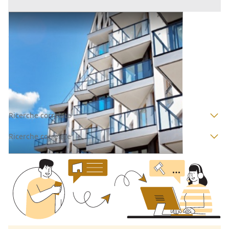
Appartamento all'asta a Padova
Offerta minima
75.000 €
56.250 €
Carmignano di Brenta
(Padova)
Codice asta:
AI3265756
Asta chiusa
Ricerche correlate
Ricerche correlate