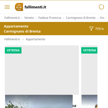
Fallimenti.it
Veneto
Padova Provincia
Carmignano di Brenta
Immob
>
>
>
>
Appartamento
Filtra
Carmignano di Brenta
Fallimenti.it
Appartamento
>
VETRINA
VETRINA
Asta Quota indivisa di 7/16 di
Asta Quota 
villetta bifamiliare con autorimessa
con garage e