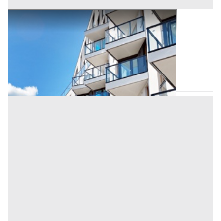
Appartamento all'asta a Padova
Offerta minima
48.000 €
36.000 €
Carmignano di Brenta
(Padova)
Codice asta:
AI3756855
Asta chiusa