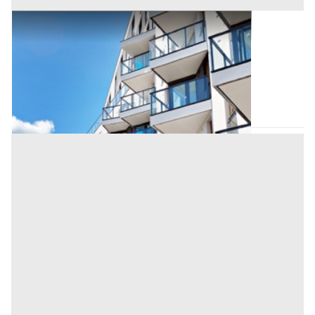
Appartamento all'asta a Padova
Offerta minima
78.000 €
58.500 €
Carmignano di Brenta
(Padova)
Codice asta:
AI3196911
Asta chiusa