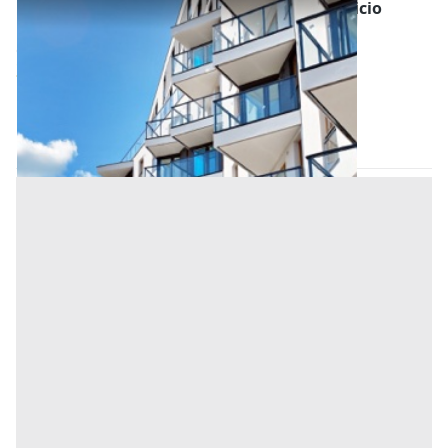
Asta Unità residenziale su tre livelli in edificio
quadrifamiliare con ampio cortile
Offerta minima
318.000 €
238.500 €
Noventa padovana
(Padova)
Codice asta:
3a1d7349
25/11/2026