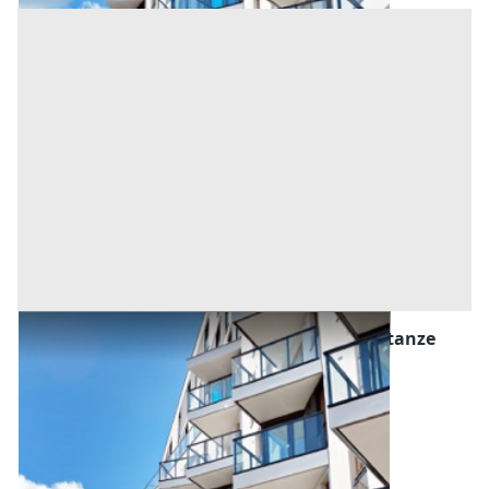
Asta Appartamento con ripostiglio e due stanze
Offerta minima
67.000 €
50.250 €
Vigodarzere
(Padova)
Codice asta:
034af0cd
Asta chiusa