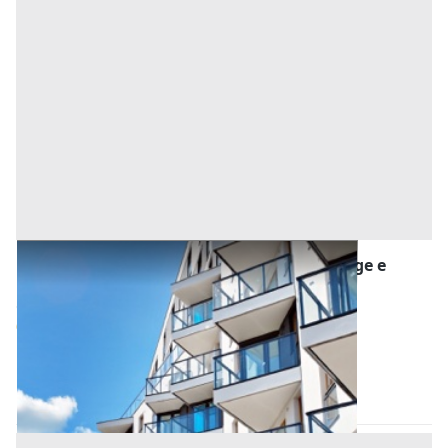
Asta Appartamento su due livelli con garage e
terrazza
Offerta minima
84.000 €
63.000 €
Maserà di Padova
(Padova)
Codice asta:
0881f1be
Asta chiusa