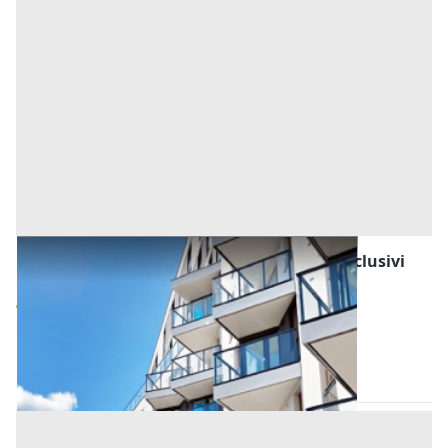
Asta Bifamiliare su due piani con cortili esclusivi
Offerta minima
60.000 €
45.000 €
Cittadella
(Padova)
Codice asta:
8fe2ded3
Asta chiusa