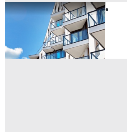
Asta Appartamento su due livelli con ampie
terrazze e cortile esclusivo
Offerta minima
86.000 €
64.500 €
(Padova)
Codice asta:
da0e1361
25/11/2026