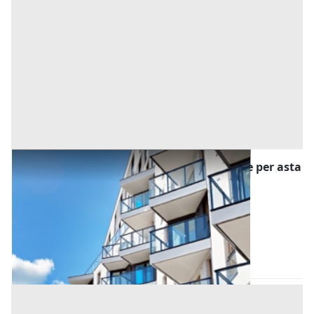
Asta Appartamento con garage disponibile per asta
online
Offerta minima
108.843,75 €
Montagnana
(Padova)
Codice asta:
ef4bb110
04/09/2026