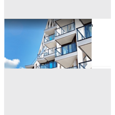
Asta Porzione di fabbricato trifamiliare con
scoperto esclusivo e garage
Offerta minima
163.000 €
122.250 €
(Padova)
Codice asta:
d55e86f8
20/10/2026