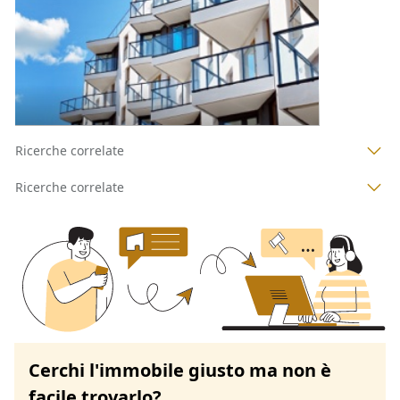
Codice asta:
a63ceec8
Asta chiusa
1
2
3
4
Ricerche correlate
Ricerche correlate
Cerchi l'immobile giusto ma non è
facile trovarlo?