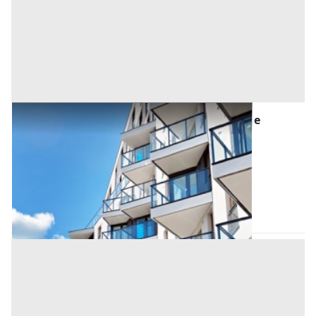
Asta Appartamento bifamiliare con cortile e
annesso rustico
Offerta minima
180.000 €
135.000 €
Due Carrare
(Padova)
Codice asta:
0a5e9c25
29/09/2026