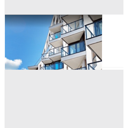
Asta Appartamento su due piani con unità
abitative autonome
Offerta minima
143.200 €
107.400 €
San Martino di Lupari
(Padova)
Codice asta:
110561d1
03/11/2026