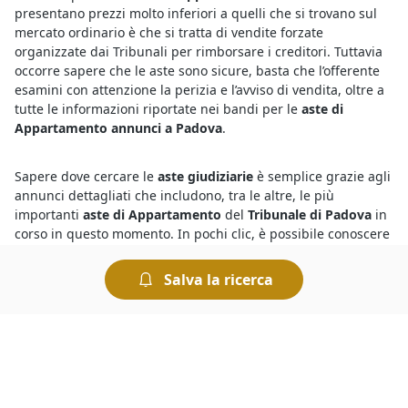
presentano prezzi molto inferiori a quelli che si trovano sul
mercato ordinario è che si tratta di vendite forzate
organizzate dai Tribunali per rimborsare i creditori. Tuttavia
occorre sapere che le aste sono sicure, basta che l’offerente
esamini con attenzione la perizia e l’avviso di vendita, oltre a
tutte le informazioni riportate nei bandi per le
aste di
Appartamento annunci a Padova
.
Sapere dove cercare le
aste giudiziarie
è semplice grazie agli
annunci dettagliati che includono, tra le altre, le più
importanti
aste di Appartamento
del
Tribunale di Padova
in
corso in questo momento. In pochi clic, è possibile conoscere
tutto quello che riguarda l’asta in corso, incluse le perizie e le
informazioni relative alla procedura presso il Tribunale
Salva la ricerca
competente. Per chi è interessato a concludere ottimi affari,
le aste giudiziarie sono il canale giusto, e partecipare è
semplice e sicuro.
Vuoi scoprire i
fallimenti a Padova di Appartamento
? Ti
basta dare un’occhiata agli annunci di questa sezione per