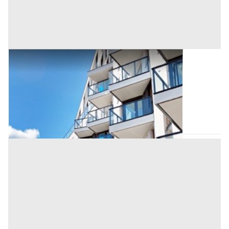
Asta Villetta con giardino e garage
Offerta minima
10.400.000 €
Vigonza
(Padova)
Codice asta:
6bba9b14
12/10/2026