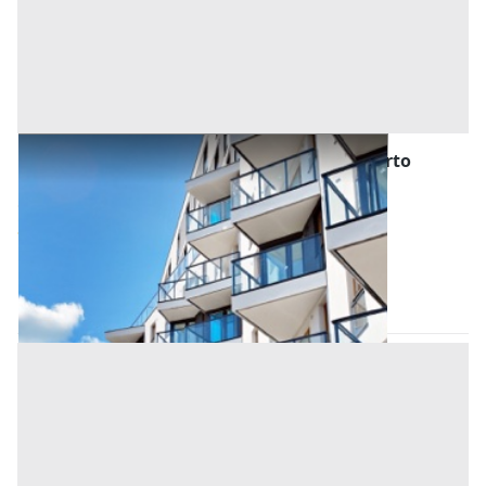
Asta Appartamento su tre livelli con scoperto
esclusivo
Offerta minima
338.000 €
253.500 €
Rubano
(Padova)
Codice asta:
8a4c24ef
29/09/2026