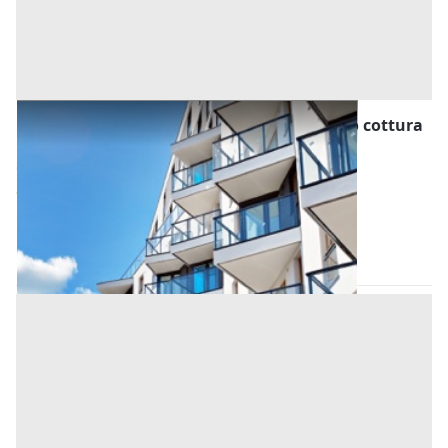
Asta Appartamento con soggiorno, angolo cottura
e 2 camere da letto
Offerta minima
31.500 €
24.000 €
Tribano
(Padova)
Codice asta:
09bdb1d2
07/10/2026