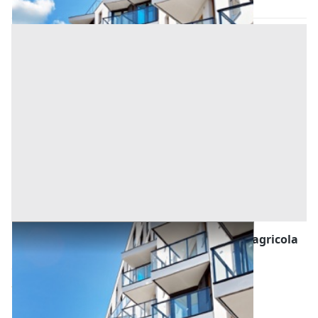
Asta chiusa
Asta Fabbricato residenziale con porzione agricola
e terreno annesso
Offerta minima
315.000 €
236.250 €
Cittadella
(Padova)