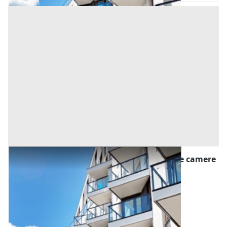
Asta Appartamento in condominio con due camere
e ampio poggiolo
Offerta minima
165.000 €
123.750 €
Montegrotto Terme
(Padova)
Codice asta:
c43b16b9