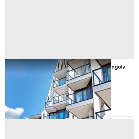
Asta Miniappartamento con terrrazino e singola
finestrata
Offerta minima
64.000 €
48.000 €
Padova
(Padova)
Codice asta:
0ae1e874
29/09/2026