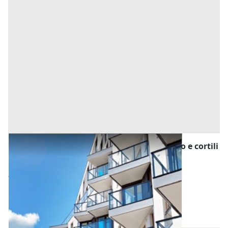
Asta Appartamento con garage, posto auto e cortili
esclusivi
Offerta minima
123.000 €
92.250 €
Ponte San Nicolò
(Padova)
Codice asta:
29d3bf4f
Asta chiusa