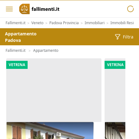
Fallimenti.it
Veneto
Padova Provincia
Immobiliari
Immobili Residen
>
>
>
>
Appartamento
Filtra
Padova
Fallimenti.it
Appartamento
>
VETRINA
VETRINA
Asta Abitazione cielo terra con
Asta Alloggi
cortile e cantina
giardinetto 