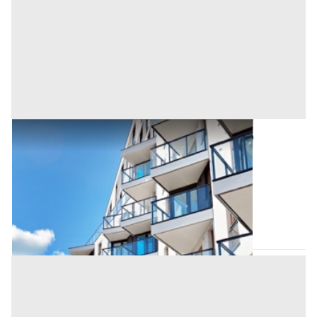
Asta Porzione di edificio rurale con terreno
pertinenziale da ristrutturare
Offerta minima
24.000 €
18.000 €
Tribano
(Padova)
Codice asta:
d2a11942
29/09/2026