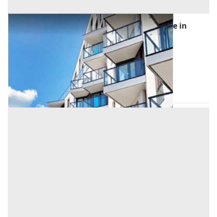
Asta Appartamento con garage e ascensore in
complesso residenziale
Offerta minima
71.000 €
53.250 €
(Padova)
Codice asta:
458483ce
18/11/2026