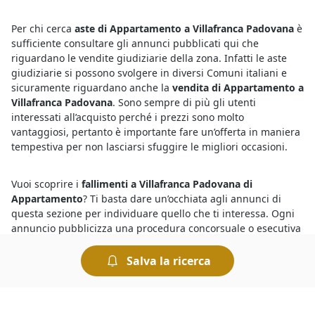
Per chi cerca
aste di Appartamento a Villafranca Padovana
è
sufficiente consultare gli annunci pubblicati qui che
riguardano le vendite giudiziarie della zona. Infatti le aste
giudiziarie si possono svolgere in diversi Comuni italiani e
sicuramente riguardano anche la
vendita di Appartamento a
Villafranca Padovana
. Sono sempre di più gli utenti
interessati all’acquisto perché i prezzi sono molto
vantaggiosi, pertanto è importante fare un’offerta in maniera
tempestiva per non lasciarsi sfuggire le migliori occasioni.
Vuoi scoprire i
fallimenti a Villafranca Padovana di
Appartamento
? Ti basta dare un’occhiata agli annunci di
questa sezione per individuare quello che ti interessa. Ogni
annuncio pubblicizza una procedura concorsuale o esecutiva
e mette in vendita una determinata categoria di beni. Ecco
come funziona: nei fallimenti solitamente i beni vengono
Salva la ricerca
proposti a un prezzo inferiore a quello di mercato, con
l’obiettivo di concludere la vendita in tempi brevi e soddisfare
così i creditori procedenti.