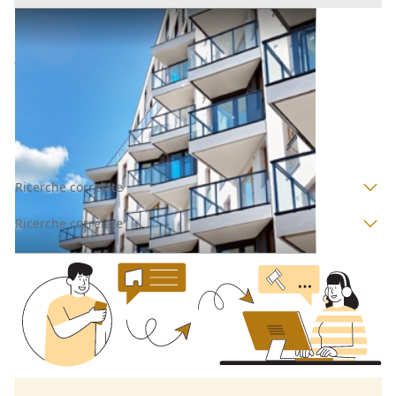
Appartamento all'asta a Padova
Offerta minima
100.800 €
75.600 €
Villafranca Padovana
(Padova)
Codice asta:
AI3612314
Asta chiusa
Ricerche correlate
Ricerche correlate