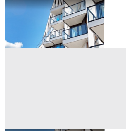
Appartamento all'asta a Padova
Offerta minima
135.000 €
101.250 €
Villafranca Padovana
(Padova)
Codice asta:
BN526890
Asta chiusa