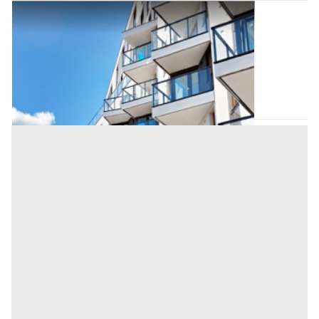
Appartamento all'asta a Padova
Offerta minima
220.000 €
165.000 €
Villafranca Padovana
(Padova)
Codice asta:
AI329101
Asta chiusa