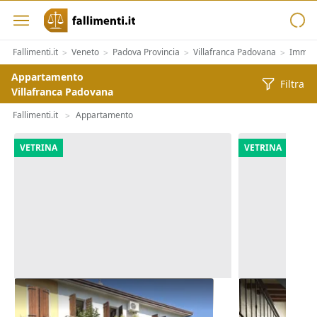
Fallimenti.it
Veneto
Padova Provincia
Villafranca Padovana
Immobi
>
>
>
>
Appartamento
Filtra
Villafranca Padovana
Fallimenti.it
Appartamento
>
VETRINA
VETRINA
Asta Abitazione cielo terra con
Asta Alloggi
cortile e cantina
giardinetto 