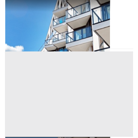
Appartamento all'asta a Padova
Offerta minima
70.000 €
52.500 €
Villafranca Padovana
(Padova)
Codice asta:
AI329107
Asta chiusa