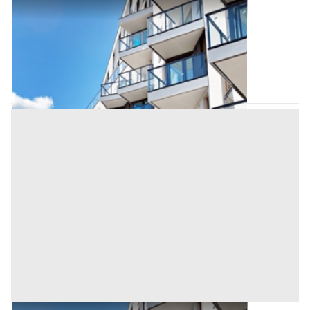
Appartamento all'asta a Padova
Offerta minima
66.800 €
50.100 €
Villafranca Padovana
(Padova)
Codice asta:
AI3562434
Asta chiusa