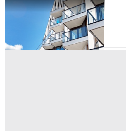
Appartamento all'asta a Padova
Offerta minima
52.000 €
39.000 €
Villafranca Padovana
(Padova)
Codice asta:
AI329108
Asta chiusa