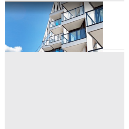
Appartamento all'asta a Padova
Offerta minima
179.600 €
134.700 €
Villafranca Padovana
(Padova)
Codice asta:
AI3607934
Asta chiusa