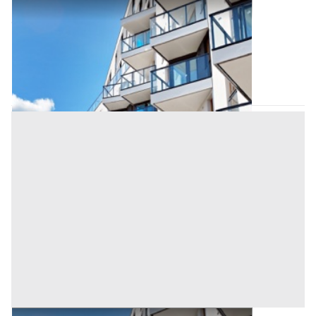
Appartamento all'asta a Padova
Offerta minima
26.000 €
19.500 €
Arzergrande
(Padova)
Codice asta:
AI3665744
Asta chiusa