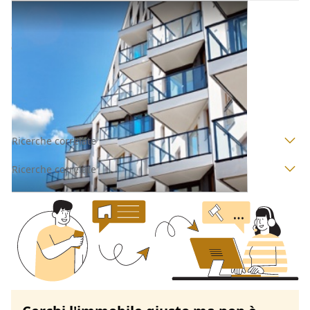
Appartamento all'asta a Padova
Offerta minima
91.830,08 €
68.872,56 €
Arzergrande
(Padova)
Codice asta:
AX532322
Asta chiusa
Ricerche correlate
Ricerche correlate