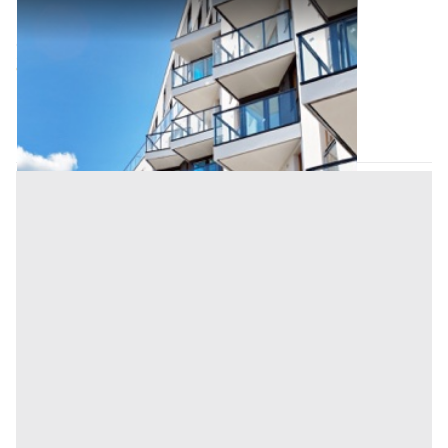
Appartamento all'asta a Padova
Offerta minima
42.750 €
32.062,50 €
Arzergrande
(Padova)
Codice asta:
AI3959022
Asta chiusa