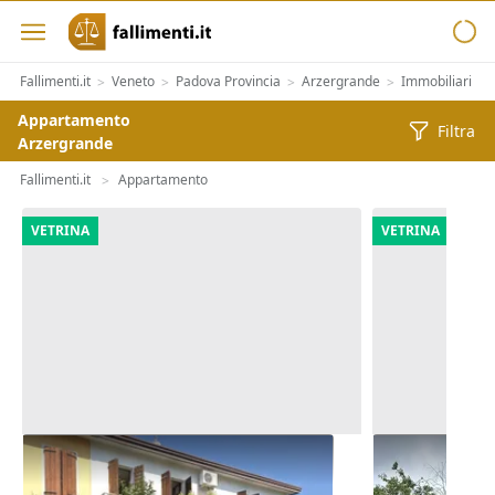
Fallimenti.it
Veneto
Padova Provincia
Arzergrande
Immobiliari
>
>
>
>
>
Appartamento
Filtra
Arzergrande
Fallimenti.it
Appartamento
>
VETRINA
VETRINA
Asta Abitazione cielo terra con
Asta Quota i
cortile e cantina
villetta bif