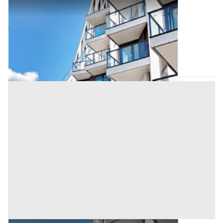
Appartamento all'asta a Padova
Offerta minima
58.000 €
43.500 €
Arzergrande
(Padova)
Codice asta:
AI3309111
Asta chiusa