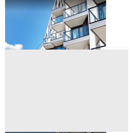
Appartamento all'asta a Padova
Offerta minima
32.000 €
24.000 €
Arzergrande
(Padova)
Codice asta:
AI3665745
Asta chiusa