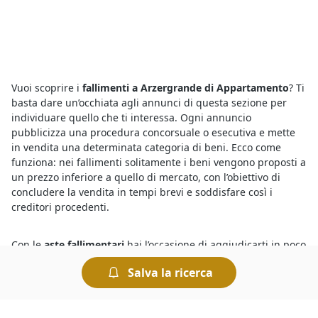
Vuoi scoprire i
fallimenti a Arzergrande di Appartamento
? Ti
basta dare un’occhiata agli annunci di questa sezione per
individuare quello che ti interessa. Ogni annuncio
pubblicizza una procedura concorsuale o esecutiva e mette
in vendita una determinata categoria di beni. Ecco come
funziona: nei fallimenti solitamente i beni vengono proposti a
un prezzo inferiore a quello di mercato, con l’obiettivo di
concludere la vendita in tempi brevi e soddisfare così i
creditori procedenti.
Con le
aste fallimentari
hai l’occasione di aggiudicarti in poco
tempo beni mobili o immobili a prezzi ultrascontati. Vale la
Salva la ricerca
pena partecipare perché, ad esempio, se ti aggiudichi un
immobile all’asta potrai risparmiare sulle altre spese
normalmente richieste per la compravendita immobiliare,