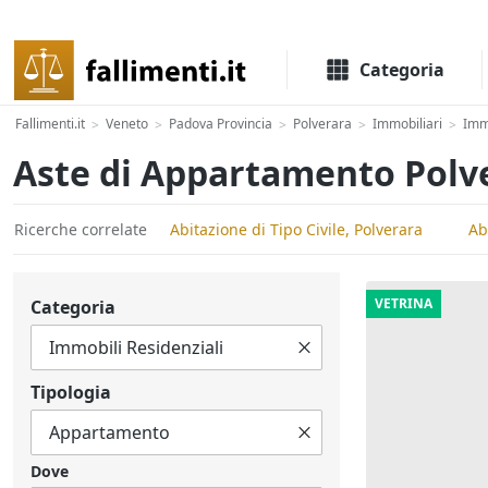
Il portale delle aste e liquidazioni giudiziali
Categoria
Fallimenti.it
Veneto
Padova Provincia
Polverara
Immobiliari
Immo
>
>
>
>
>
Aste di Appartamento Polv
Ricerche correlate
Abitazione di Tipo Civile, Polverara
Ab
VETRINA
Categoria
Tipologia
Dove