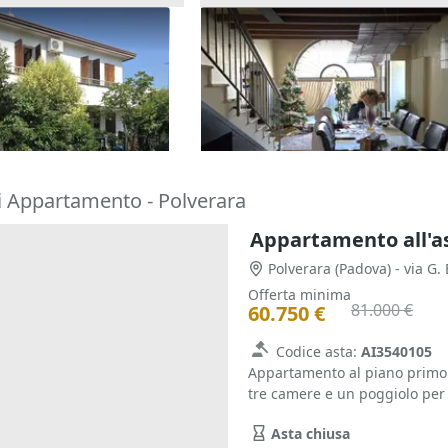
one cielo terra con
Asta Alloggio duplex con
tina
giardinetto e garage
80.160 €
o Terme
(Padova)
Arzignano
(Vicenza)
17/09/2026
i Appartamento - Polverara
Appartamento all'a
Polverara
(Padova)
- via G.
Offerta minima
81.000 €
60.750 €
Codice asta:
AI3540105
Appartamento al piano primo
tre camere e un poggiolo per 
Asta chiusa