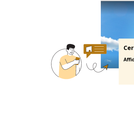
Ricerche correla
Cer
Affi