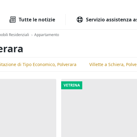
Tutte le aste
Aste immobilia
Tutte le notizie
Servizio assistenza a
bili Residenziali
Appartamento
>
erara
itazione di Tipo Economico, Polverara
Villette a Schiera, Polv
VETRINA