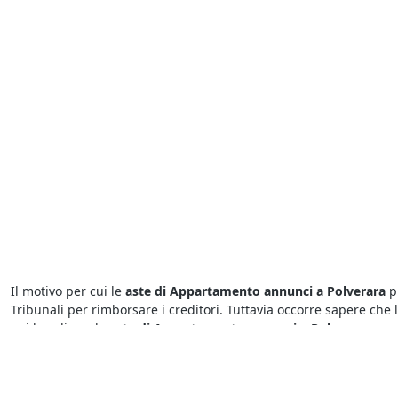
Il motivo per cui le
aste di Appartamento annunci a Polverara
pr
Tribunali per rimborsare i creditori. Tuttavia occorre sapere che l
nei bandi per le
aste di Appartamento annunci a Polverara
.
Con le
aste fallimentari
hai l’occasione di aggiudicarti in poco t
all’asta potrai risparmiare sulle altre spese normalmente richie