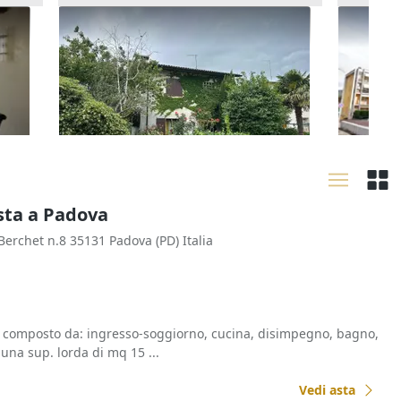
Asta Quota indivisa di 7/16 di
Asta Qu
villetta bifamiliare con
con gar
107.625 €
14.361
autorimessa e area scoperta
Bassano del Grappa
(Vicenza)
Valda
19/10/2026
30/09
sta a Padova
 Berchet n.8 35131 Padova (PD) Italia
 composto da: ingresso-soggiorno, cucina, disimpegno, bagno,
una sup. lorda di mq 15 ...
Vedi asta