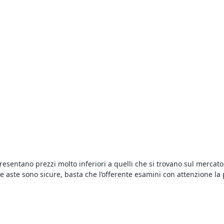
esentano prezzi molto inferiori a quelli che si trovano sul mercato 
e aste sono sicure, basta che l’offerente esamini con attenzione la pe
empo beni mobili o immobili a prezzi ultrascontati. Vale la pena pa
ste per la compravendita immobiliare, come ad esempio le spese not