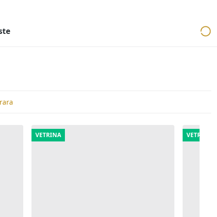
ri
Aste mobiliari
Cerca per località
Cerca in tutta Italia
ste
erara
VETRINA
VETRINA