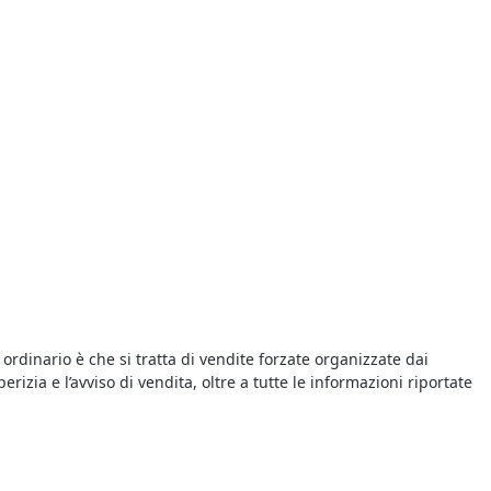
ordinario è che si tratta di vendite forzate organizzate dai
rizia e l’avviso di vendita, oltre a tutte le informazioni riportate
rtecipare perché, ad esempio, se ti aggiudichi un immobile
arili e quelle di intermediazione. Non dimenticare, poi, che