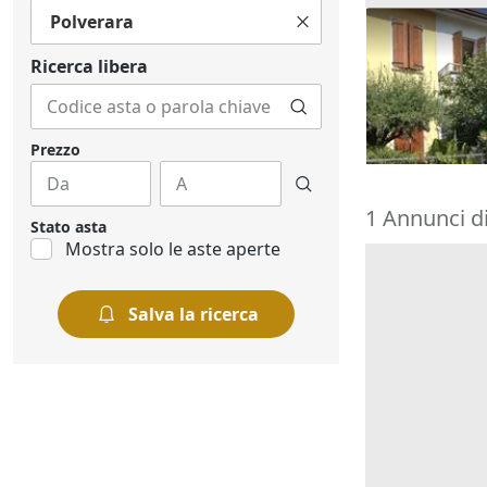
Polverara
Asta Abitazi
cortile e can
Ricerca libera
195.000 €
Montegrott
20/10/2026
Prezzo
1 Annunci d
Stato asta
Mostra solo le aste aperte
Salva la ricerca