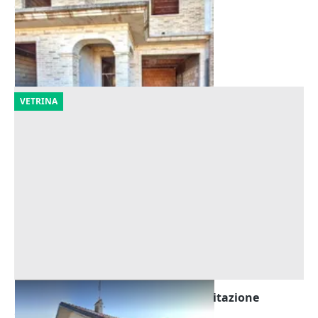
Offerta minima
69.736 €
Cingoli
(Macerata)
30/10/2026
VETRINA
Asta Quota di nuda proprietà di abitazione
Offerta minima