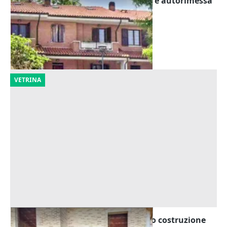
Asta Villetta a schiera con giardino e autorimessa
Offerta minima
83.683 €
Cingoli
(Macerata)
30/10/2026
VETRINA
Asta Casa a schiera (sub 10) in corso costruzione