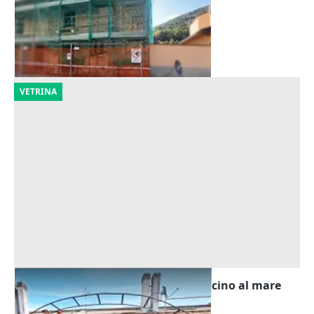
14.906 €
Bussi sul Tirino
(Pescara)
11/09/2026
VETRINA
Asta Casa in complesso a schiera vicino al mare
Offerta minima