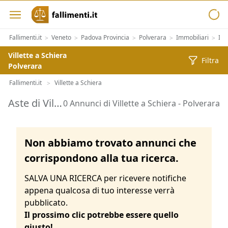
Fallimenti.it
Veneto
Padova Provincia
Polverara
Immobiliari
Imm
>
>
>
>
>
Villette a Schiera
Filtra
Polverara
Fallimenti.it
Villette a Schiera
>
Aste di Villette a Schiera Polverara
0 Annunci di Villette a Schiera - Polverara
Non abbiamo trovato annunci che
corrispondono alla tua ricerca.
SALVA UNA RICERCA per ricevere notifiche
appena qualcosa di tuo interesse verrà
pubblicato.
Il prossimo clic potrebbe essere quello
giusto!