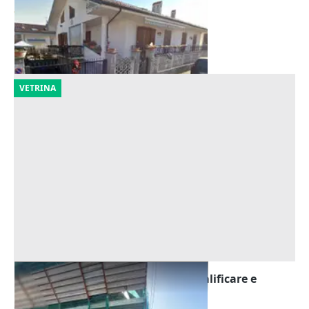
84.686 €
Vinovo
(Torino)
22/09/2026
VETRINA
Asta Fabbricato terra cielo da riqualificare e
garage
Offerta minima