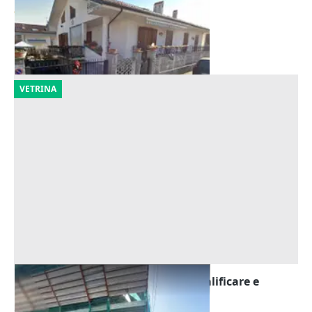
84.686 €
Vinovo
(Torino)
22/09/2026
VETRINA
Asta Fabbricato terra cielo da riqualificare e
garage
Offerta minima