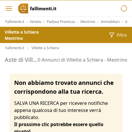
Fallimenti.it
Veneto
Padova Provincia
Mestrino
Immobiliari
Immo
>
>
>
>
>
Villette a Schiera
Filtra
Mestrino
Fallimenti.it
Villette a Schiera
>
Aste di Villette a Schiera Mestrino
0 Annunci di Villette a Schiera - Mestrino
Non abbiamo trovato annunci che
corrispondono alla tua ricerca.
SALVA UNA RICERCA per ricevere notifiche
appena qualcosa di tuo interesse verrà
pubblicato.
Il prossimo clic potrebbe essere quello
giusto!