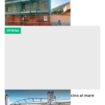
14.906 €
Bussi sul Tirino
(Pescara)
11/09/2026
VETRINA
Asta Casa in complesso a schiera vicino al mare
Offerta minima