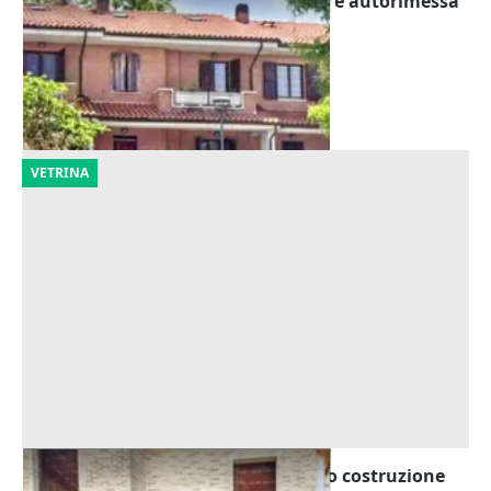
Asta Villetta a schiera con giardino e autorimessa
Offerta minima
83.683 €
Cingoli
(Macerata)
30/10/2026
VETRINA
Asta Casa a schiera (sub 10) in corso costruzione