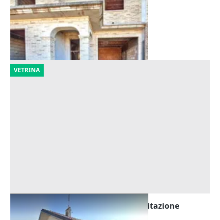
Offerta minima
69.736 €
Cingoli
(Macerata)
30/10/2026
VETRINA
Asta Quota di nuda proprietà di abitazione
Offerta minima