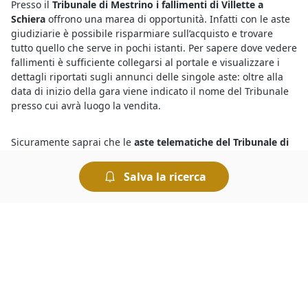
Presso il
Tribunale di Mestrino i fallimenti di Villette a
Schiera
offrono una marea di opportunità. Infatti con le aste
giudiziarie è possibile risparmiare sull’acquisto e trovare
tutto quello che serve in pochi istanti. Per sapere dove vedere
fallimenti è sufficiente collegarsi al portale e visualizzare i
dettagli riportati sugli annunci delle singole aste: oltre alla
data di inizio della gara viene indicato il nome del Tribunale
presso cui avrà luogo la vendita.
Sicuramente saprai che le
aste telematiche del Tribunale di
Mestrino
sono un modo comodo di acquistare all’asta, in
alternativa recandoti presso la Cancelleria del Tribunale avrai
Salva la ricerca
modo di conoscere le aste in corso. Se vuoi sapere dove si
svolgono le aste giudiziarie senza spostarti da casa, ti basta
dare un’occhiata agli annunci pubblicati in questa sezione,
che contengono tutti i dettagli relativi alla vendita, incluso il
luogo di svolgimento dell’asta che ti interessa.
Sapere dove cercare le
aste giudiziarie
è semplice grazie agli
annunci dettagliati che includono, tra le altre, le più