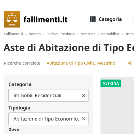
Il portale delle aste e liquidazioni giudiziali
Categoria
Fallimenti.it
Veneto
Padova Provincia
Mestrino
Immobiliari
Immo
>
>
>
>
>
Aste di Abitazione di Tipo
Ricerche correlate
Abitazione di Tipo Civile, Mestrino
Vil
VETRINA
Categoria
Tipologia
Dove