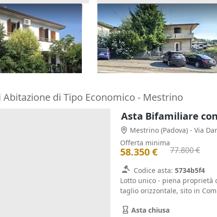
one cielo terra con
Asta Casa indipendente con c
tina
pertinenziale
180.000 €
o Terme
(Padova)
Barbarano Mossano
(Vicenza)
22/10/2026
i Abitazione di Tipo Economico - Mestrino
Asta Bifamiliare co
Mestrino
(Padova)
- Via Da
Offerta minima
77.800 €
58.350 €
Codice asta:
5734b5f4
Lotto unico - piena proprietà 
taglio orizzontale, sito in Com
Asta chiusa