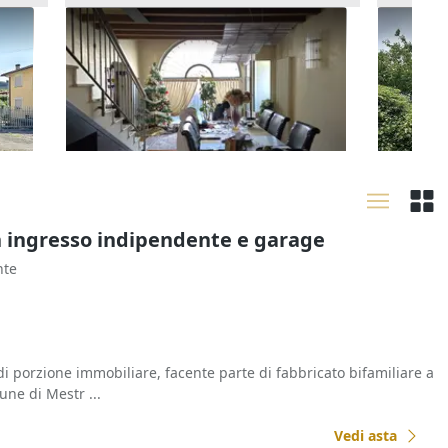
orte
Asta Alloggio duplex con
Asta Qu
giardinetto e garage
villetta
80.160 €
107.62
autorim
Arzignano
(Vicenza)
Bassa
17/09/2026
19/10
n ingresso indipendente e garage
nte
di porzione immobiliare, facente parte di fabbricato bifamiliare a
une di Mestr ...
Vedi asta