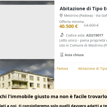
Abitazione di Tipo 
Mestrino
(Padova)
- Via Go
Offerta minima
54.000 €
40.500 €
Codice asta:
AI3219077
Lotto unico - piena proprietà 
sito in Comune di Mestrino (PD
Asta chiusa
te
Abitazione di Tipo Economico, Padova
Abitazione di Tip
chi l'immobile giusto ma non è facile trovarl
dati a noi, ti consiglieremo solo quelli davvero adatti a te