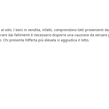
e al volo. I beni in vendita, infatti, comprendono lotti provenienti 
rare dai fallimenti è necessario disporre una cauzione da versare pr
 Chi presenta l’offerta più elevata si aggiudica il lotto.
 di beni mobili ed immobili e per sapere dove si svolgono le aste 
e di Tipo Economico all'asta a Mestrino
in vendita a prezzi interes
nque può tentare la fortuna e provare ad aggiudicarsi
Abitazione d
unci dettagliati che includono, tra le altre, le più importanti
aste 
o quello che riguarda l’asta in corso, incluse le perizie e le infor
ono il canale giusto, e partecipare è semplice e sicuro.
trino
sono un modo comodo di acquistare all’asta, in alternativa re