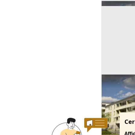
Ricerche correla
Cer
Affi