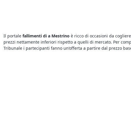
Il portale
fallimenti di a Mestrino
è ricco di occasioni da coglier
prezzi nettamente inferiori rispetto a quelli di mercato. Per comp
Tribunale i partecipanti fanno un’offerta a partire dal prezzo base.
Sono sempre più numerose le aste giudiziarie di diverse tipologie
organizzate dai Tribunali. Tra queste, si trovano anche
Abitazion
partecipazione sono riportate sui bandi ufficiali. Insomma, chiu
ottimo affare.
Sapere dove cercare le
aste giudiziarie
è semplice grazie agli ann
corso in questo momento. In pochi clic, è possibile conoscere tutt
chi è interessato a concludere ottimi affari, le aste giudiziarie s
Sicuramente saprai che le
aste telematiche del Tribunale di Mes