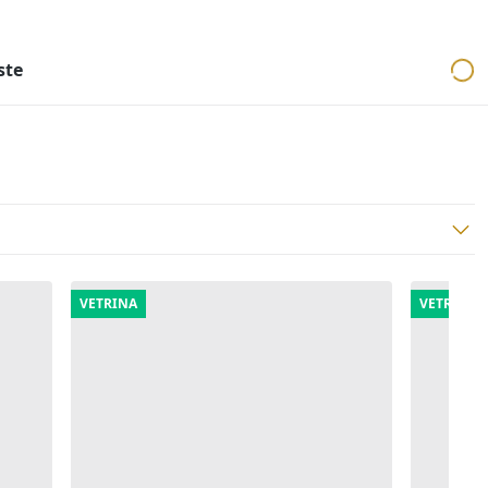
ri
Aste mobiliari
Cerca per località
Cerca in tutta Italia
ste
VETRINA
VETRINA