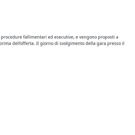
da procedure fallimentari ed esecutive, e vengono proposti a
ima dell’offerta. Il giorno di svolgimento della gara presso il
basta consultare gli annunci delle vendite giudiziarie
santi. Partecipare a un’asta è semplice e le modalità di
i Tipo Economico all'asta a geolocalizzata%
e concludere un
di Abitazione di Tipo Economico
del
Tribunale di Mestrino
in
mazioni relative alla procedura presso il Tribunale competente. Per
candoti presso la Cancelleria del Tribunale avrai modo di