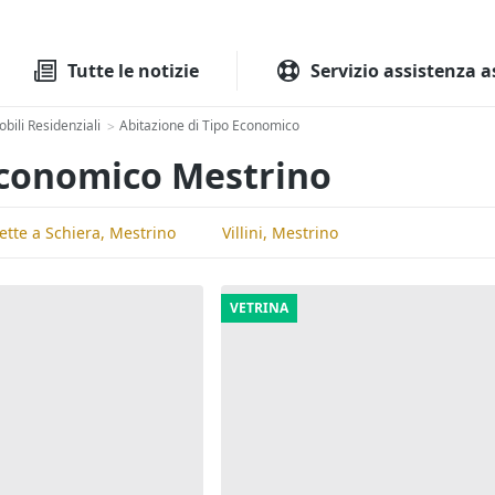
Tutte le aste
Aste immobilia
Tutte le notizie
Servizio assistenza a
bili Residenziali
Abitazione di Tipo Economico
>
 Economico Mestrino
lette a Schiera, Mestrino
Villini, Mestrino
VETRINA