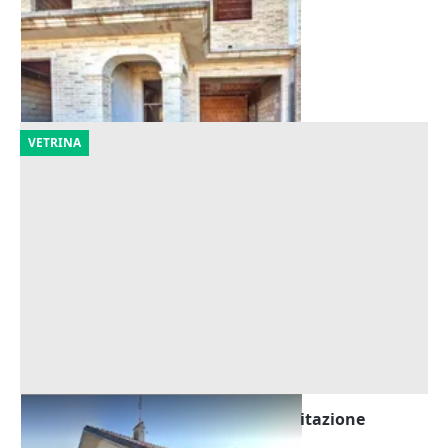
Offerta minima
69.736 €
Cingoli
(Macerata)
30/10/2026
VETRINA
Asta Quota di nuda proprietà di abitazione
Offerta minima