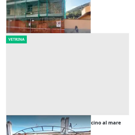
14.906 €
Bussi sul Tirino
(Pescara)
11/09/2026
VETRINA
Asta Casa in complesso a schiera vicino al mare
Offerta minima