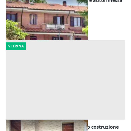
Asta Villetta a schiera con giardino e autorimessa
Offerta minima
83.683 €
Cingoli
(Macerata)
30/10/2026
VETRINA
Asta Casa a schiera (sub 10) in corso costruzione