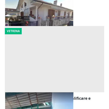
84.686 €
Vinovo
(Torino)
22/09/2026
VETRINA
Asta Fabbricato terra cielo da riqualificare e
garage
Offerta minima