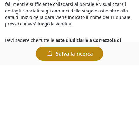
fallimenti è sufficiente collegarsi al portale e visualizzare i
dettagli riportati sugli annunci delle singole aste: oltre alla
data di inizio della gara viene indicato il nome del Tribunale
presso cui avrà luogo la vendita.
Devi sapere che tutte le
aste giudiziarie a Correzzola di
Villette a Schiera
si svolgono al miglior offerente, ciò significa
Salva la ricerca
che si aggiudica il bene in vendita chi ha presentato l’offerta
più elevata allo scadere dell’asta. Le aste si possono svolgere
fisicamente presso i Tribunali oppure in modalità telematica.
Nel caso delle aste online è comodo fare un’offerta e
rilanciare, ed esistono anche sistemi automatizzati che
permettono di fare rilanci in modo automatico.
Le
aste fallimentari di Villette a Schiera
attirano l’interesse di
parecchi utenti, ma per vincere un’asta è importante riuscire
a battere la concorrenza. Per prima cosa bisogna essere
pazienti: i potenziali acquirenti potrebbero scoraggiarsi
presto se un’asta si protrae a lungo. E poi, quello che conta è
riuscire a essere tempestivi quando l’asta sta per scadere,