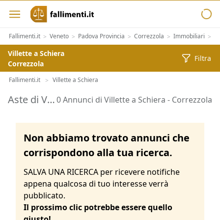
Fallimenti.it
Veneto
Padova Provincia
Correzzola
Immobiliari
Im
>
>
>
>
>
Villette a Schiera
Filtra
Correzzola
Fallimenti.it
Villette a Schiera
>
Aste di Villette a Schiera Correzzola
0 Annunci di Villette a Schiera - Correzzola
Non abbiamo trovato annunci che
corrispondono alla tua ricerca.
SALVA UNA RICERCA per ricevere notifiche
appena qualcosa di tuo interesse verrà
pubblicato.
Il prossimo clic potrebbe essere quello
giusto!