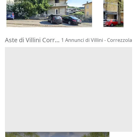
322.500 €
180.000 €
Faenza
(Rav
Barbarano Mossano
(Vicenza)
11/09/2026
22/10/2026
Aste di Villini Correzzola
1 Annunci di Villini - Correzzola