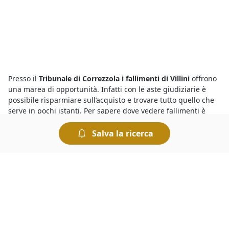
Presso il
Tribunale di Correzzola i fallimenti di Villini
offrono
una marea di opportunità. Infatti con le aste giudiziarie è
possibile risparmiare sull’acquisto e trovare tutto quello che
serve in pochi istanti. Per sapere dove vedere fallimenti è
sufficiente collegarsi al portale e visualizzare i dettagli
riportati sugli annunci delle singole aste: oltre alla data di
Salva la ricerca
inizio della gara viene indicato il nome del Tribunale presso
cui avrà luogo la vendita.
Sapere dove cercare le
aste giudiziarie
è semplice grazie agli
annunci dettagliati che includono, tra le altre, le più
importanti
aste di Villini
del
Tribunale di Correzzola
in corso
in questo momento. In pochi clic, è possibile conoscere tutto
quello che riguarda l’asta in corso, incluse le perizie e le