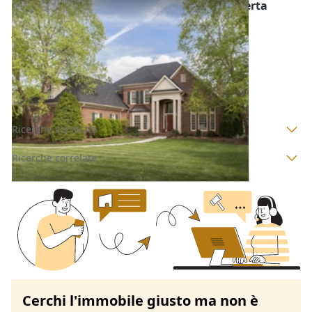
Asta Villino con mansarda e terrazza scoperta
Offerta minima
63.000 €
47.250 €
Correzzola
(Padova)
Codice asta:
AI3383544
Asta chiusa
Ricerche correlate
Ricerche correlate
Cerchi l'immobile giusto ma non è