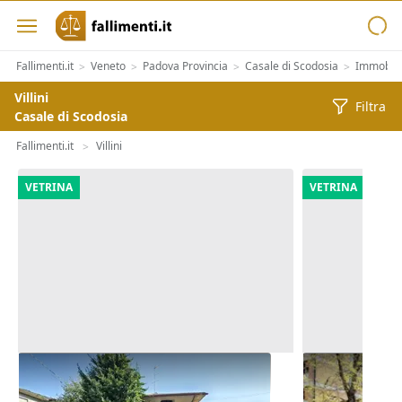
Fallimenti.it
Veneto
Padova Provincia
Casale di Scodosia
Immobili
>
>
>
>
Villini
Filtra
Casale di Scodosia
Fallimenti.it
Villini
>
VETRINA
VETRINA
Asta Casa indipendente con corte
Asta Abitazi
pertinenziale