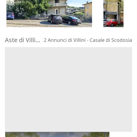
322.500 €
180.000 €
Faenza
(Rav
Barbarano Mossano
(Vicenza)
11/09/2026
22/10/2026
Aste di Villini Casale di Scodosia
2 Annunci di Villini - Casale di Scodosia