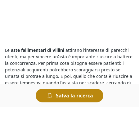
Le
aste fallimentari di Villini
attirano l’interesse di parecchi
utenti, ma per vincere un’asta è importante riuscire a battere
la concorrenza. Per prima cosa bisogna essere pazienti: i
potenziali acquirenti potrebbero scoraggiarsi presto se
un’asta si protrae a lungo. E poi, quello che conta è riuscire a
essere tempestivi quando l’asta sta per scadere, cercando di
tener testa ai rilanci degli altri concorrenti.
Salva la ricerca
Devi sapere che tutte le
aste giudiziarie a Casale di Scodosia
di Villini
si svolgono al miglior offerente, ciò significa che si
aggiudica il bene in vendita chi ha presentato l’offerta più
elevata allo scadere dell’asta. Le aste si possono svolgere
fisicamente presso i Tribunali oppure in modalità telematica.
Nel caso delle aste online è comodo fare un’offerta e