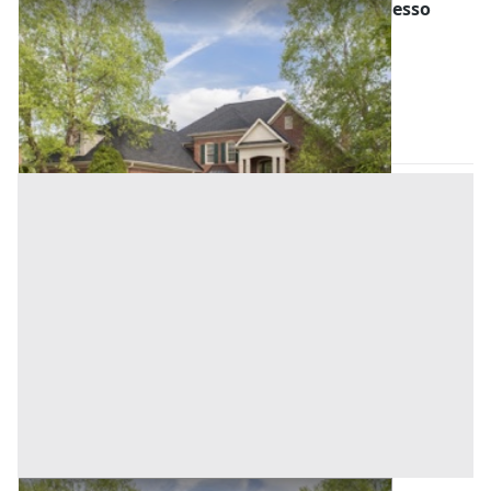
Asta Abitazione con garage e giardino annesso
Offerta minima
72.000 €
54.000 €
Casale di Scodosia
(Padova)
Codice asta:
2658be20
Asta chiusa