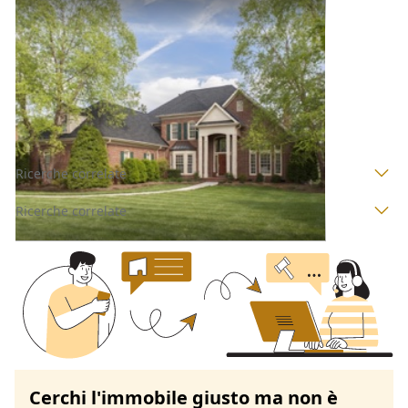
Villini all'asta a Padova
Offerta minima
212.000 €
159.000 €
Casale di Scodosia
(Padova)
Codice asta:
AJ7149111
Asta chiusa
Ricerche correlate
Ricerche correlate
Cerchi l'immobile giusto ma non è