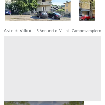
322.500 €
180.000 €
Faenza
(Rav
Barbarano Mossano
(Vicenza)
11/09/2026
22/10/2026
Aste di Villini Camposampiero
3 Annunci di Villini - Camposampiero