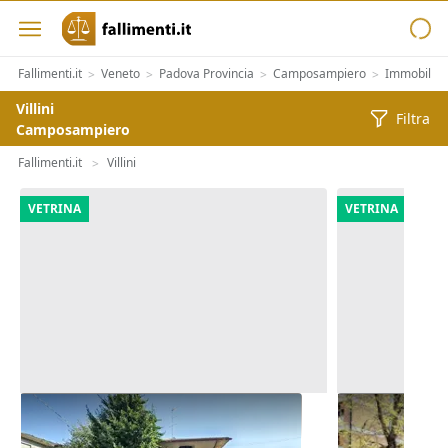
Fallimenti.it
Veneto
Padova Provincia
Camposampiero
Immobiliar
>
>
>
>
Villini
Filtra
Camposampiero
Fallimenti.it
Villini
>
VETRINA
VETRINA
Asta Casa indipendente con corte
Asta Abitazi
pertinenziale