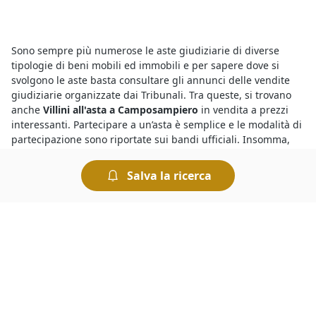
Sono sempre più numerose le aste giudiziarie di diverse
tipologie di beni mobili ed immobili e per sapere dove si
svolgono le aste basta consultare gli annunci delle vendite
giudiziarie organizzate dai Tribunali. Tra queste, si trovano
anche
Villini all'asta a Camposampiero
in vendita a prezzi
interessanti. Partecipare a un’asta è semplice e le modalità di
partecipazione sono riportate sui bandi ufficiali. Insomma,
chiunque può tentare la fortuna e provare ad aggiudicarsi
Villini all'asta a geolocalizzata%
e concludere un ottimo
Salva la ricerca
affare.
Le
aste fallimentari di Villini
attirano l’interesse di parecchi
utenti, ma per vincere un’asta è importante riuscire a battere
la concorrenza. Per prima cosa bisogna essere pazienti: i
potenziali acquirenti potrebbero scoraggiarsi presto se
un’asta si protrae a lungo. E poi, quello che conta è riuscire a
essere tempestivi quando l’asta sta per scadere, cercando di
tener testa ai rilanci degli altri concorrenti.