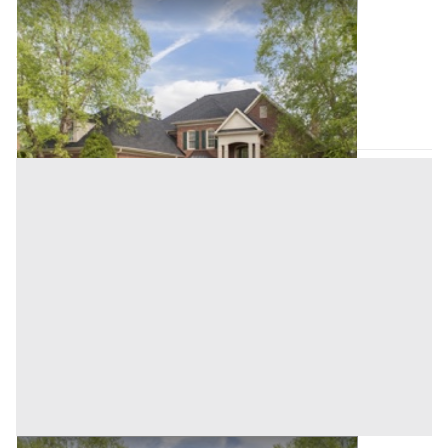
Villini all'asta a Padova
Offerta minima
324.000 €
243.000 €
Camposampiero
(Padova)
Codice asta:
AI375763
Asta chiusa