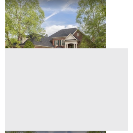
Villini all'asta a Padova
Offerta minima
285.000 €
213.750 €
Camposampiero
(Padova)
Codice asta:
AI375764
Asta chiusa