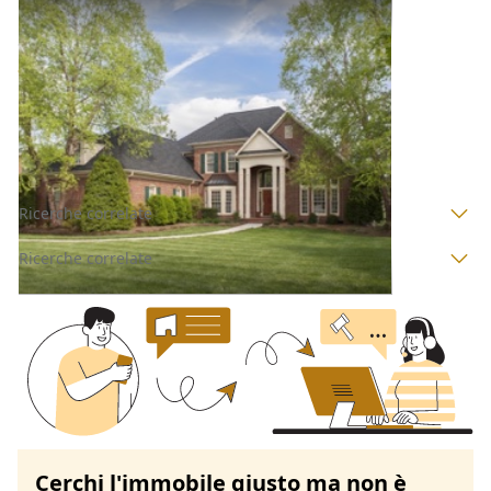
Villini all'asta a Padova
Offerta minima
511.000 €
383.250 €
Camposampiero
(Padova)
Codice asta:
AI375755
Asta chiusa
Ricerche correlate
Ricerche correlate
Cerchi l'immobile giusto ma non è