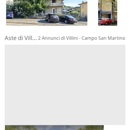
322.500 €
180.000 €
Faenza
(Rav
Barbarano Mossano
(Vicenza)
11/09/2026
22/10/2026
Aste di Villini Campo San Martino
2 Annunci di Villini - Campo San Martino