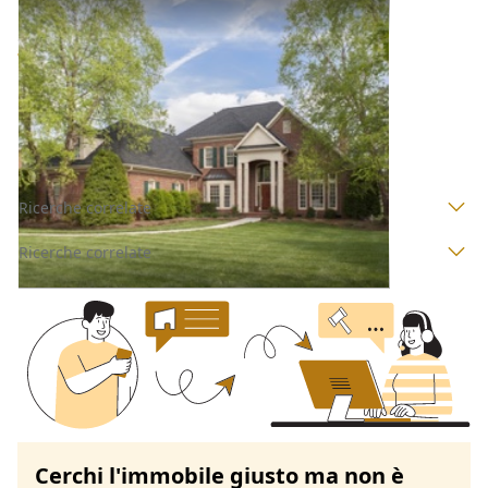
Villini all'asta a Padova
Offerta minima
101.760 €
76.320 €
Campo San Martino
(Padova)
Codice asta:
AI395680
Asta chiusa
Ricerche correlate
Ricerche correlate
Cerchi l'immobile giusto ma non è