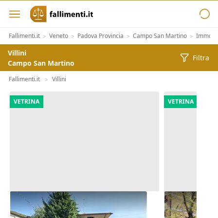
Fallimenti.it
Veneto
Padova Provincia
Campo San Martino
Immobil
>
>
>
>
Villini
Filtra
Campo San Martino
Fallimenti.it
Villini
>
VETRINA
VETRINA
Asta Casa indipendente con corte
Asta Abitazi
pertinenziale