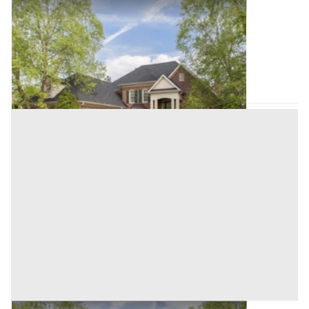
Villini all'asta a Padova
Offerta minima
178.000 €
133.500 €
Campo San Martino
(Padova)
Codice asta:
AI3643533
Asta chiusa