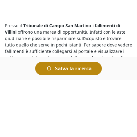
Presso il
Tribunale di Campo San Martino i fallimenti di
Villini
offrono una marea di opportunità. Infatti con le aste
giudiziarie è possibile risparmiare sull’acquisto e trovare
tutto quello che serve in pochi istanti. Per sapere dove vedere
fallimenti è sufficiente collegarsi al portale e visualizzare i
dettagli riportati sugli annunci delle singole aste: oltre alla
data di inizio della gara viene indicato il nome del Tribunale
Salva la ricerca
presso cui avrà luogo la vendita.
Devi sapere che tutte le
aste giudiziarie a Campo San
Martino di Villini
si svolgono al miglior offerente, ciò significa
che si aggiudica il bene in vendita chi ha presentato l’offerta
più elevata allo scadere dell’asta. Le aste si possono svolgere
fisicamente presso i Tribunali oppure in modalità telematica.
Nel caso delle aste online è comodo fare un’offerta e
rilanciare, ed esistono anche sistemi automatizzati che
permettono di fare rilanci in modo automatico.