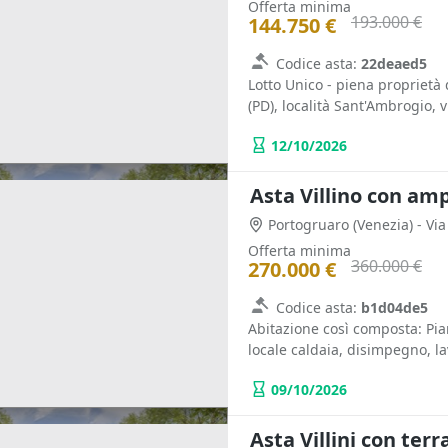
Offerta minima
193.000 €
144.750 €
Codice asta:
22deaed5
Lotto Unico - piena proprietà
(PD), località Sant'Ambrogio, v
12/10/2026
Asta Villino con amp
Portogruaro
(Venezia)
- Vi
Offerta minima
360.000 €
270.000 €
Codice asta:
b1d04de5
Abitazione così composta: Piano
locale caldaia, disimpegno, la
09/10/2026
Asta Villini con ter