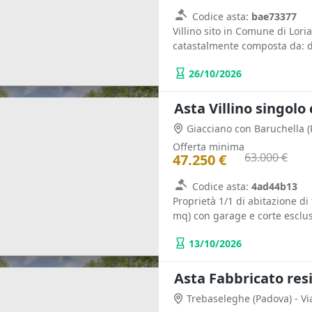
Codice asta:
bae73377
Villino sito in Comune di Lori
catastalmente composta da: di
26/10/2026
Asta Villino singolo
Giacciano con Baruchella
(
Offerta minima
63.000 €
47.250 €
Codice asta:
4ad44b13
Proprietà 1/1 di abitazione di 
mq) con garage e corte esclusi
13/10/2026
Trebaseleghe
(Padova)
- V