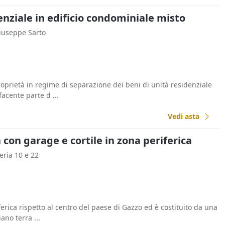
enziale in edificio condominiale misto
Giuseppe Sarto
roprietà in regime di separazione dei beni di unità residenziale
facente parte d ...
Vedi asta
a con garage e cortile in zona periferica
reria 10 e 22
ferica rispetto al centro del paese di Gazzo ed è costituito da una
ano terra ...