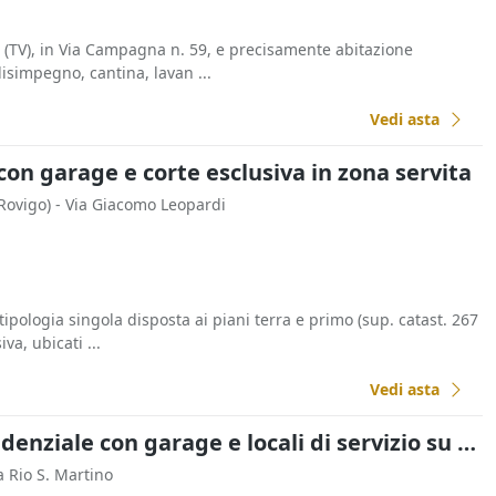
a (TV), in Via Campagna n. 59, e precisamente abitazione
simpegno, cantina, lavan ...
Vedi asta
 con garage e corte esclusiva in zona servita
Rovigo)
- Via Giacomo Leopardi
tipologia singola disposta ai piani terra e primo (sup. catast. 267
va, ubicati ...
Vedi asta
Asta Fabbricato residenziale con garage e locali di servizio su due livelli
ia Rio S. Martino