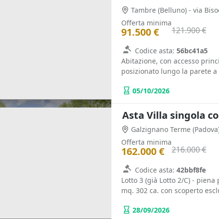
Tambre
(Belluno)
- via Bis
Offerta minima
121.900 €
91.500 €
Codice asta:
56bc41a5
Abitazione, con accesso princip
posizionato lungo la parete a 
05/10/2026
Asta Villa singola c
Galzignano Terme
(Padova
Offerta minima
216.000 €
162.000 €
Codice asta:
42bbf8fe
Lotto 3 (già Lotto 2/C) - piena
mq. 302 ca. con scoperto esclu
28/09/2026