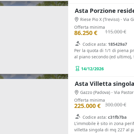
Asta Porzione resid
Riese Pio X
(Treviso)
- Via 
Offerta minima
115.000 €
86.250 €
Codice asta:
185429a7
Per la quota di 1/1 di piena p
al piano secondo (ed ultimo), 
14/12/2026
Asta Villetta singol
Gazzo
(Padova)
- Via Pasto
Offerta minima
300.000 €
225.000 €
Codice asta:
c31fb7ba
L'immobile è sito in zona peri
villetta singola di mq 227 al pi