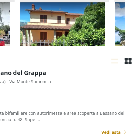
Asta Casa con autorimessa e
Asta Po
verde piantumato
corte e
286.980 €
112.91
Cavriglia
(Arezzo)
Castig
09/09/2026
17/09
assano del Grappa
za)
- Via Monte Spinoncia
etta bifamiliare con autorimessa e area scoperta a Bassano del
oncia n. 48. Supe ...
Vedi asta