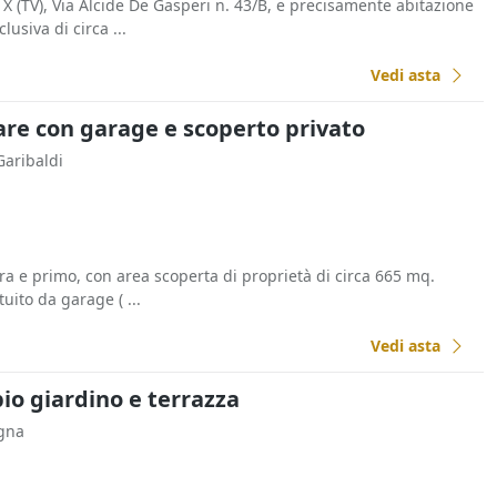
 X (TV), Via Alcide De Gasperi n. 43/B, e precisamente abitazione
usiva di circa ...
Vedi asta
are con garage e scoperto privato
Garibaldi
ra e primo, con area scoperta di proprietà di circa 665 mq.
tuito da garage ( ...
Vedi asta
io giardino e terrazza
gna