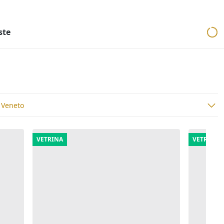
ri
Aste mobiliari
Cerca per località
Cerca in tutta Italia
ste
, Veneto
VETRINA
VETRINA