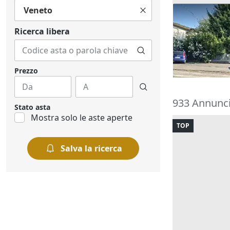
Veneto
Asta Casa in
pertinenzial
Ricerca libera
180.000 €
Barbarano 
22/10/2026
Prezzo
933 Annunci 
Stato asta
Mostra solo le aste aperte
TOP
Salva la ricerca