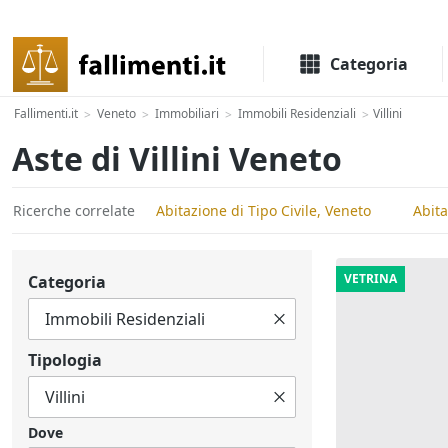
Il portale delle aste e liquidazioni giudiziali
Categoria
Fallimenti.it
Veneto
Immobiliari
Immobili Residenziali
Villini
>
>
>
>
Aste di Villini Veneto
Ricerche correlate
Abitazione di Tipo Civile, Veneto
Abita
VETRINA
Categoria
Tipologia
Dove