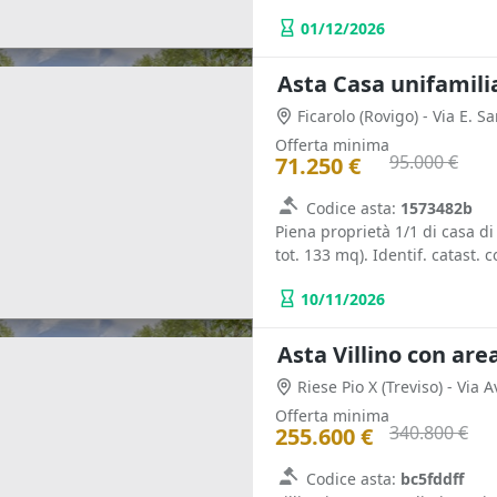
01/12/2026
Asta Casa unifamili
Ficarolo
(Rovigo)
- Via E. Sa
Offerta minima
95.000 €
71.250 €
Codice asta:
1573482b
Piena proprietà 1/1 di casa di
tot. 133 mq). Identif. catast. 
10/11/2026
Asta Villino con are
Riese Pio X
(Treviso)
- Via A
Offerta minima
340.800 €
255.600 €
Codice asta:
bc5fddff