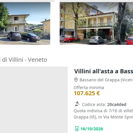
dipendente con corte
Asta Abitazione con corte
e
esclusiva
322.500 €
Mossano
(Vicenza)
Faenza
(Ravenna)
11/09/2026
di Villini - Veneto
Villini all'asta a B
Bassano del Grappa
(Vicen
Offerta minima
107.625 €
Codice asta:
20ca4ded
Quota indivisa di 7/16 di vill
Grappa (VI), in Via Monte Spin
16/10/2026