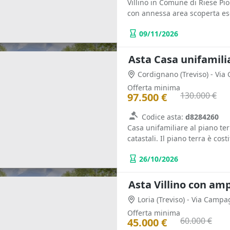
Villino in Comune di Riese Pio
con annessa area scoperta escl
09/11/2026
Asta Casa unifamili
Cordignano
(Treviso)
- Via 
Offerta minima
130.000 €
97.500 €
Codice asta:
d8284260
Casa unifamiliare al piano ter
catastali. Il piano terra è costi
26/10/2026
Asta Villino con amp
Loria
(Treviso)
- Via Campa
Offerta minima
60.000 €
45.000 €