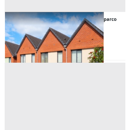
Asta Villette a schiera con piscina e ampio parco
Offerta minima
2.900.000 €
2.175.000 €
San Bonifacio
(Verona)
Codice asta:
91edcbd1
Asta chiusa