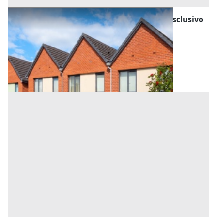
Asta Villette a schiera con parco secolare esclusivo
Offerta minima
385.000 €
Tombolo
(Padova)
Codice asta:
dc023c4c
Asta chiusa