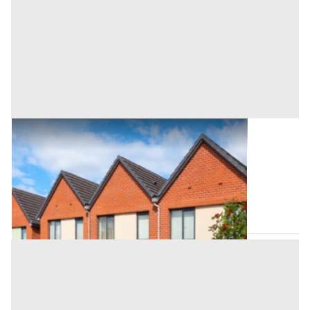
Asta Villa storica con parco e barchesse
Offerta minima
1.146.225 €
Breda di Piave
(Treviso)
Codice asta:
50f69886
Asta chiusa