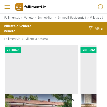
Fallimenti.it
Veneto
Immobiliari
Immobili Residenziali
Villette a Sc
>
>
>
>
Villette a Schiera
Filtra
Veneto
Fallimenti.it
Villette a Schiera
>
VETRINA
VETRINA
Asta Villetta a schiera con giardino
Asta Casa a s
e autorimessa
costruzione