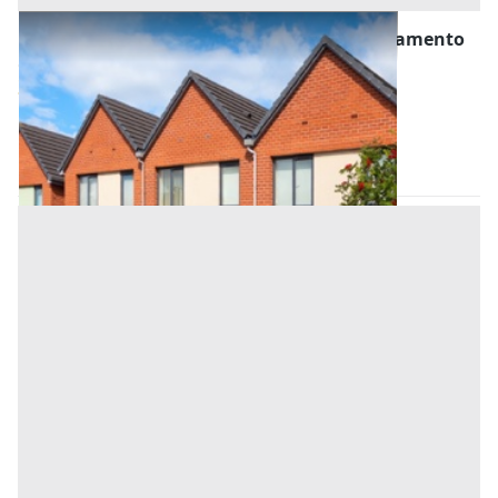
Asta Villette a schiera con garage e appartamento
Offerta minima
388.500 €
291.375 €
(Vicenza)
Codice asta:
9352c9e7
15/09/2026