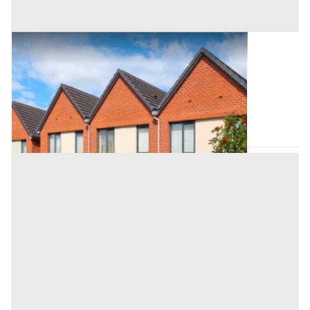
Asta Villette a schiera all'asta
Offerta minima
304.000 €
Meduna di Livenza
(Treviso)
Codice asta:
dae22adf
Asta chiusa