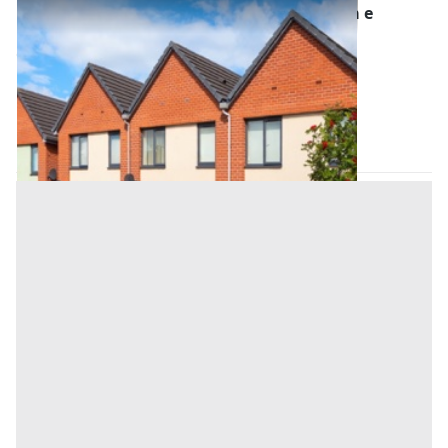
Asta Unità residenziale singola con piscina e
autorimessa
Offerta minima
190.000 €
142.500 €
Altivole
(Treviso)
Codice asta:
ad7f8973
08/10/2026