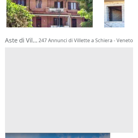
83.683 €
69.736 €
Cingoli
(Macerata)
Cingoli
(Mac
30/10/2026
30/10/2026
Aste di Villette a Schiera Veneto
247 Annunci di Villette a Schiera - Veneto