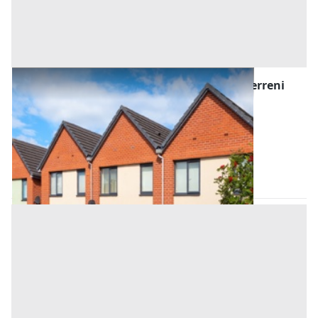
Asta Villette a schiera con autorimessa e terreni
pertinenziali
Offerta minima
732.000 €
549.000 €
Sona
(Verona)
Codice asta:
ddc9ef15
Asta chiusa