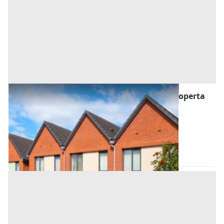
Asta Villette a schiera con garage e area scoperta
Offerta minima
792.000 €
594.000 €
Montebelluna
(Treviso)
Codice asta:
1a4e192c
Asta chiusa