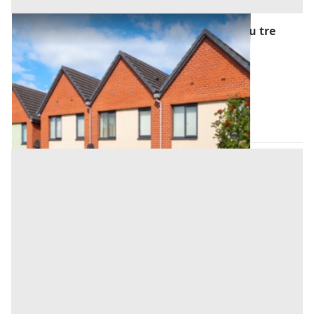
Asta Villette a schiera con corpo centrale su tre
livelli e due ali porticate adiacenti
Offerta minima
2.092.891,20 €
1.569.668,40 €
Pianiga
(Venezia)
Codice asta:
30e3e634
Asta chiusa