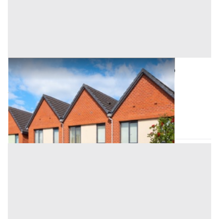
Asta Villette a schiera in contesto di pregio
Offerta minima
1.114.687,50 €
836.015,62 €
Conegliano
(Treviso)
Codice asta:
e7805db1
Asta chiusa