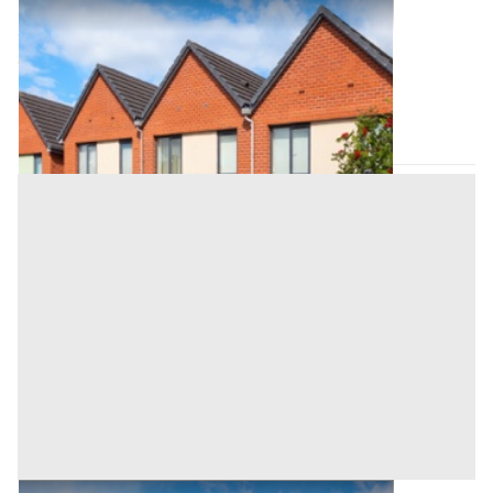
Asta Villette a schiera con ampio parco
Offerta minima
296.000 €
222.000 €
Codogné
(Treviso)
Codice asta:
b8ccc88c
12/10/2026