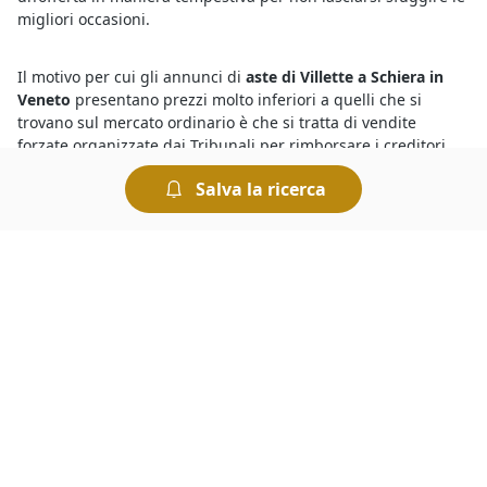
migliori occasioni.
Il motivo per cui gli annunci di
aste di Villette a Schiera in
Veneto
presentano prezzi molto inferiori a quelli che si
trovano sul mercato ordinario è che si tratta di vendite
forzate organizzate dai Tribunali per rimborsare i creditori.
Tuttavia occorre sapere che le aste sono sicure, basta che
Salva la ricerca
l’offerente esamini con attenzione la perizia e l’avviso di
vendita, oltre a tutte le informazioni riportate nei bandi per
gli annunci di Villette a Schiera in Veneto.
L’occasione giusta arriva con le
aste di beni mobili e immobili
in Veneto
. Basta sapere bene come si svolgono i diversi tipi
di aste giudiziarie e le regole per prendervi parte. Le
modalità di partecipazione, infatti, sono diverse a seconda
che si tratti di un’asta con incanto o senza incanto. L’offerta
dovrà essere presentata, a seconda dei casi, in busta chiusa
oppure pubblicamente. Le modalità di svolgimento dell’asta
sono sempre indicate nel bando di vendita.