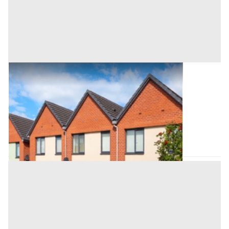
Asta Villa unifamiliare con area scoperta
pertinenziale
Offerta minima
1.114.687,50 €
836.015,62 €
Conegliano
(Treviso)
Codice asta:
9af1089b
Asta chiusa