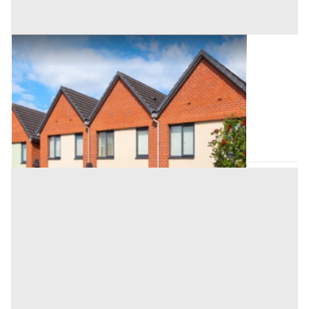
Asta Villette a schiera con terreni e edifici
residenziali
Offerta minima
5.011.200 €
3.758.400 €
Mogliano Veneto
(Treviso)
Codice asta:
3cdeb53d
Asta chiusa