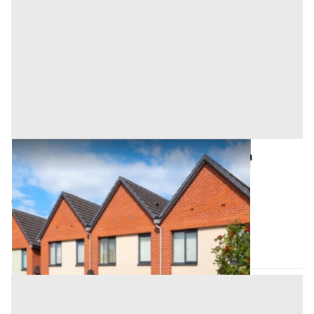
Asta Villette a schiera su tre livelli con area
scoperta e portici
Offerta minima
540.000 €
405.000 €
Montebelluna
(Treviso)
Codice asta:
AB1430245
Asta chiusa