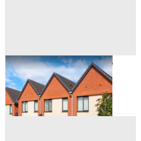
Asta Villette a schiera con corte esclusiva e
autorimessa
Offerta minima
404.010 €
303.010 €
Camisano Vicentino
(Vicenza)
Codice asta:
AA1400255
Asta chiusa