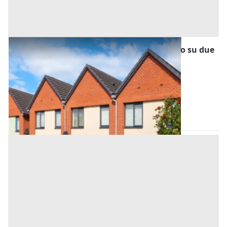
Asta Villette a schiera con deposito agricolo su due
livelli
Offerta minima
174.375 €
130.785 €
Monte di Malo
(Vicenza)
Codice asta:
27b53def
Asta chiusa