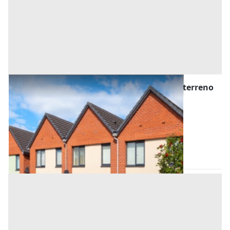
Asta Complesso immobiliare con villette e terreno
agricolo
Offerta minima
519.000 €
389.250 €
Saonara
(Padova)
Codice asta:
f45b6f64
Asta chiusa