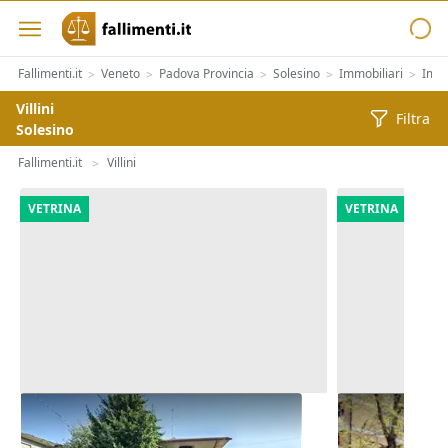
Fallimenti.it
Veneto
Padova Provincia
Solesino
Immobiliari
Immo
>
>
>
>
>
Villini
Filtra
Solesino
Fallimenti.it
Villini
>
VETRINA
VETRINA
Asta Casa indipendente con corte
Asta Abitazi
pertinenziale