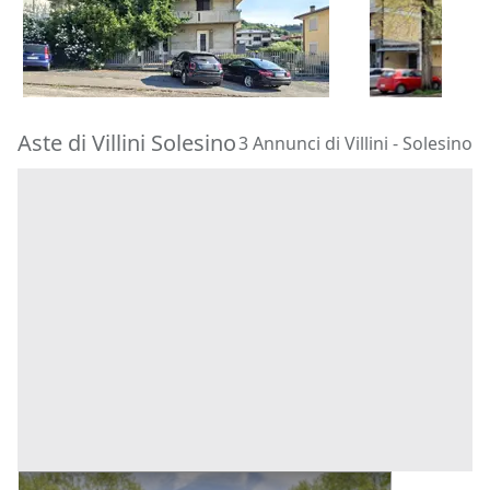
322.500 €
180.000 €
Faenza
(Rav
Barbarano Mossano
(Vicenza)
11/09/2026
22/10/2026
Aste di Villini Solesino
3 Annunci di Villini - Solesino