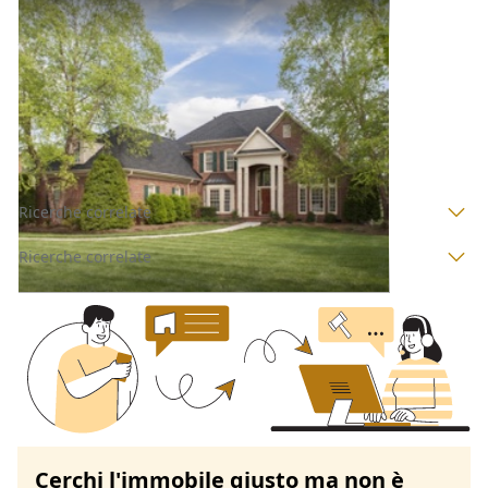
Villini all'asta a Padova
Offerta minima
170.000 €
127.500 €
Solesino
(Padova)
Codice asta:
AJ7422400
Asta chiusa
Ricerche correlate
Ricerche correlate
Cerchi l'immobile giusto ma non è