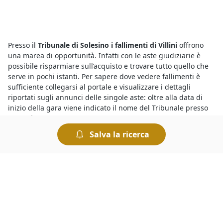
Presso il
Tribunale di Solesino i fallimenti di Villini
offrono
una marea di opportunità. Infatti con le aste giudiziarie è
possibile risparmiare sull’acquisto e trovare tutto quello che
serve in pochi istanti. Per sapere dove vedere fallimenti è
sufficiente collegarsi al portale e visualizzare i dettagli
riportati sugli annunci delle singole aste: oltre alla data di
inizio della gara viene indicato il nome del Tribunale presso
cui avrà luogo la vendita.
Salva la ricerca
Sono sempre più numerose le aste giudiziarie di diverse
tipologie di beni mobili ed immobili e per sapere dove si
svolgono le aste basta consultare gli annunci delle vendite
giudiziarie organizzate dai Tribunali. Tra queste, si trovano
anche
Villini all'asta a Solesino
in vendita a prezzi
interessanti. Partecipare a un’asta è semplice e le modalità di
partecipazione sono riportate sui bandi ufficiali. Insomma,
chiunque può tentare la fortuna e provare ad aggiudicarsi