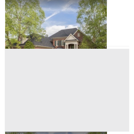
Villini all'asta a Padova
Offerta minima
136.000 €
102.000 €
Solesino
(Padova)
Codice asta:
AJ7472415
Asta chiusa