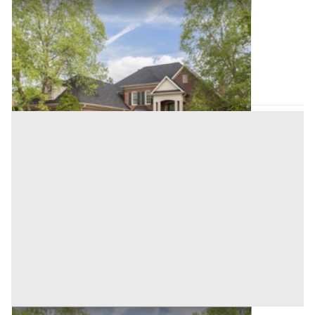
Villini all'asta a Padova
Offerta minima
152.000 €
114.000 €
Solesino
(Padova)
Codice asta:
AJ7472414
Asta chiusa